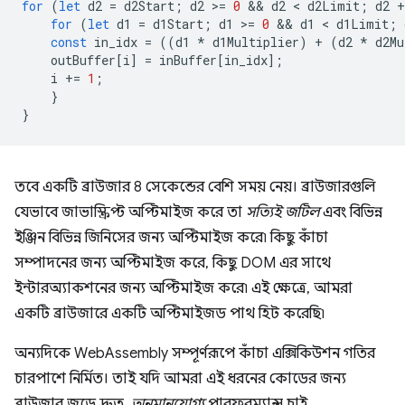
for
(
let
d2
=
d2Start
;
d2
>
=
0
 && 
d2
 < 
d2Limit
;
d2
+
for
(
let
d1
=
d1Start
;
d1
>
=
0
 && 
d1
 < 
d1Limit
;
const
in_idx
=
((
d1
*
d1Multiplier
)
+
(
d2
*
d2Mu
outBuffer
[
i
]
=
inBuffer
[
in_idx
];
i
+=
1
;
}
}
তবে একটি ব্রাউজার 8 সেকেন্ডের বেশি সময় নেয়। ব্রাউজারগুলি
যেভাবে জাভাস্ক্রিপ্ট অপ্টিমাইজ করে তা
সত্যিই জটিল
এবং বিভিন্ন
ইঞ্জিন বিভিন্ন জিনিসের জন্য অপ্টিমাইজ করে৷ কিছু কাঁচা
সম্পাদনের জন্য অপ্টিমাইজ করে, কিছু DOM এর সাথে
ইন্টারঅ্যাকশনের জন্য অপ্টিমাইজ করে৷ এই ক্ষেত্রে, আমরা
একটি ব্রাউজারে একটি অপ্টিমাইজড পাথ হিট করেছি৷
অন্যদিকে WebAssembly সম্পূর্ণরূপে কাঁচা এক্সিকিউশন গতির
চারপাশে নির্মিত। তাই যদি আমরা এই ধরনের কোডের জন্য
ব্রাউজার জুড়ে দ্রুত,
অনুমানযোগ্য
পারফরম্যান্স চাই,