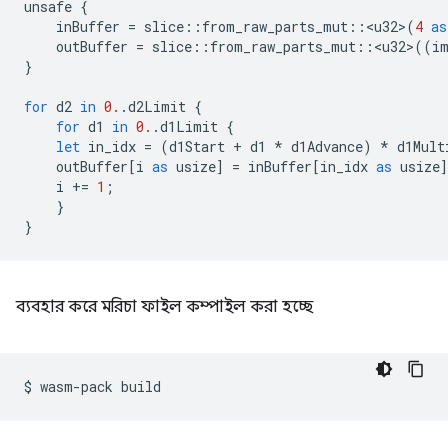
unsafe
{
inBuffer
=
slice
::
from_raw_parts_mut
::
<
u32
>
(
4
as
outBuffer
=
slice
::
from_raw_parts_mut
::
<
u32
>
((
i
}
for
d2
in
0.
.
d2Limit
{
for
d1
in
0.
.
d1Limit
{
let
in_idx
=
(
d1Start
+
d1
*
d1Advance
)
*
d1Mult
outBuffer
[
i
as
usize
]
=
inBuffer
[
in_idx
as
usize
i
+=
1
;
}
}
ব্যবহার করে মরিচা ফাইল কম্পাইল করা হচ্ছে
$
wasm-pack