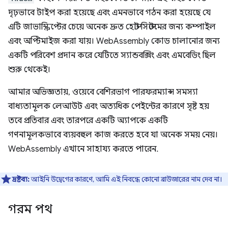
দৃঢ়ভাবে টাইপ করা হয়েছে এবং এমনভাবে গঠন করা হয়েছে যে
এটি জাভাস্ক্রিপ্টের চেয়ে অনেক দ্রুত হোস্ট সিস্টেমের জন্য কম্পাইল
এবং অপ্টিমাইজ করা যায়। WebAssembly কোড চালানোর জন্য
একটি পরিবেশ প্রদান করে যেটিতে স্যান্ডবক্সিং এবং এমবেডিং ছিল
শুরু থেকেই।
আমার অভিজ্ঞতায়, ওয়েবে বেশিরভাগ পারফরম্যান্স সমস্যা
বাধ্যতামূলক লেআউট এবং অত্যধিক পেইন্টের কারণে সৃষ্ট হয়
তবে প্রতিবার এবং তারপরে একটি অ্যাপকে একটি
গণনামূলকভাবে ব্যয়বহুল কাজ করতে হবে যা অনেক সময় নেয়।
WebAssembly এখানে সাহায্য করতে পারেন.
দ্রষ্টব্য:
আইনি উদ্বেগের কারণে, আমি এই নিবন্ধে কোনো ব্রাউজারের নাম দেব না।
গরম পথ