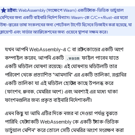
দ্রষ্টব্য:
WebAssembly (সংক্ষেপে Wasm) একটি স্ট্যাক-ভিত্তিক ভার্চুয়াল
মেশিনের জন্য একটি বাইনারি নির্দেশ বিন্যাস। Wasm-কে C/C++/Rust-এর মতো
উচ্চ-স্তরের ভাষা সংকলনের জন্য পোর্টেবল টার্গেট হিসেবে ডিজাইন করা হয়েছে, যা
ক্লায়েন্ট এবং সার্ভার অ্যাপ্লিকেশনের জন্য ওয়েবে স্থাপনা সক্ষম করে।
যখন আপনি WebAssembly-এ C বা রাস্ট কোডের একটি অংশ
কম্পাইল করেন, আপনি একটি
.wasm
ফাইল পাবেন যাতে
একটি মডিউল ঘোষণা রয়েছে। এই ঘোষণায় মডিউলটি তার
পরিবেশ থেকে প্রত্যাশিত "আমদানি" এর একটি তালিকা, রপ্তানির
একটি তালিকা যা এই মডিউল হোস্টের কাছে উপলব্ধ করে
(ফাংশন, ধ্রুবক, মেমরির অংশ) এবং অবশ্যই এর মধ্যে থাকা
ফাংশনগুলির জন্য প্রকৃত বাইনারি নির্দেশাবলী।
এমন কিছু যা আমি এটির দিকে নজর না দেওয়া পর্যন্ত বুঝতে
পারিনি: যে স্ট্যাকটি WebAssembly কে একটি "স্ট্যাক-ভিত্তিক
ভার্চুয়াল মেশিন" করে তোলে সেটি মেমরির অংশে সংরক্ষণ করা