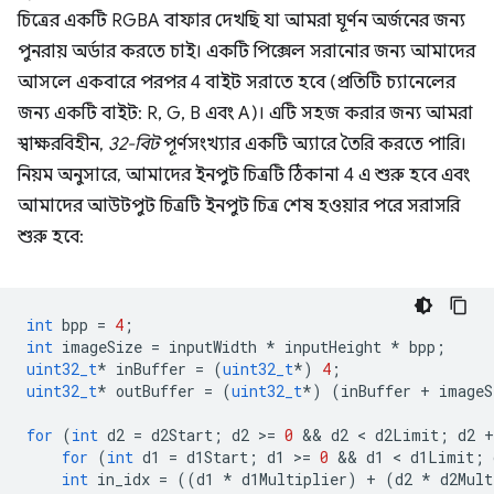
চিত্রের একটি RGBA বাফার দেখছি যা আমরা ঘূর্ণন অর্জনের জন্য
পুনরায় অর্ডার করতে চাই। একটি পিক্সেল সরানোর জন্য আমাদের
আসলে একবারে পরপর 4 বাইট সরাতে হবে (প্রতিটি চ্যানেলের
জন্য একটি বাইট: R, G, B এবং A)। এটি সহজ করার জন্য আমরা
স্বাক্ষরবিহীন,
32-বিট
পূর্ণসংখ্যার একটি অ্যারে তৈরি করতে পারি।
নিয়ম অনুসারে, আমাদের ইনপুট চিত্রটি ঠিকানা 4 এ শুরু হবে এবং
আমাদের আউটপুট চিত্রটি ইনপুট চিত্র শেষ হওয়ার পরে সরাসরি
শুরু হবে:
int
bpp
=
4
;
int
imageSize
=
inputWidth
*
inputHeight
*
bpp
;
uint32_t
*
inBuffer
=
(
uint32_t
*
)
4
;
uint32_t
*
outBuffer
=
(
uint32_t
*
)
(
inBuffer
+
imageS
for
(
int
d2
=
d2Start
;
d2
>
=
0
 && 
d2
 < 
d2Limit
;
d2
+
for
(
int
d1
=
d1Start
;
d1
>
=
0
 && 
d1
 < 
d1Limit
;
int
in_idx
=
((
d1
*
d1Multiplier
)
+
(
d2
*
d2Mult