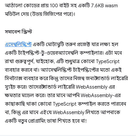
আঠালো কোডের প্রায় 100 বাইট সহ একটি 7.6KB wasm
মডিউল দেয় (উভয় জিজিপের পরে)।
সমাবেশ স্ক্রিপ্ট
এসেম্বলিস্ক্রিপ্ট
একটি মোটামুটি তরুণ প্রজেক্ট যার লক্ষ্য হল
একটি টাইপস্ক্রিপ্ট-টু-ওয়েবঅ্যাসেম্বলি কম্পাইলার। এটা মনে
রাখা গুরুত্বপূর্ণ, যাইহোক, এটি শুধুমাত্র কোনো TypeScript
ব্যবহার করবে না। অ্যাসেম্বলিস্ক্রিপ্ট টাইপস্ক্রিপ্টের মতো একই
সিনট্যাক্স ব্যবহার করে কিন্তু তাদের নিজস্ব জন্য স্ট্যান্ডার্ড লাইব্রেরি
স্যুইচ করে। তাদের স্ট্যান্ডার্ড লাইব্রেরি WebAssembly এর
ক্ষমতার মডেল করে। তার মানে আপনি WebAssembly-এর
কাছাকাছি থাকা কোনো TypeScript কম্পাইল করতে পারবেন
না, কিন্তু এর মানে
এই
যে WebAssembly লিখতে আপনাকে
একটি নতুন প্রোগ্রামিং ভাষা শিখতে হবে না!