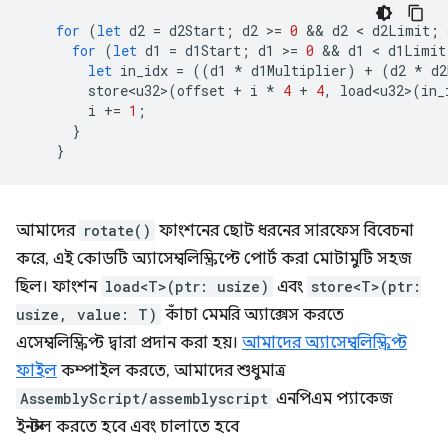
for
(
let
d2
=
d2Start
;
d2
>
=
0
 && 
d2
 < 
d2Limit
;
for
(
let
d1
=
d1Start
;
d1
>
=
0
 && 
d1
 < 
d1Limit
let
in_idx
=
((
d1
*
d1Multiplier
)
+
(
d2
*
d2
store<u32>
(
offset
+
i
*
4
+
4
,
load<u32>
(
in_
i
+=
1
;
}
}
আমাদের
rotate()
ফাংশনের ছোট ধরনের সারফেস বিবেচনা
করে, এই কোডটি অ্যাসেম্বলিস্ক্রিপ্টে পোর্ট করা মোটামুটি সহজ
ছিল। ফাংশন
load<T>(ptr: usize)
এবং
store<T>(ptr:
usize, value: T)
কাঁচা মেমরি অ্যাক্সেস করতে
এসেম্বলিস্ক্রিপ্ট দ্বারা প্রদান করা হয়।
আমাদের অ্যাসেম্বলিস্ক্রিপ্ট
ফাইল
কম্পাইল করতে, আমাদের শুধুমাত্র
AssemblyScript/assemblyscript
এনপিএম প্যাকেজ
ইনস্টল করতে হবে এবং চালাতে হবে