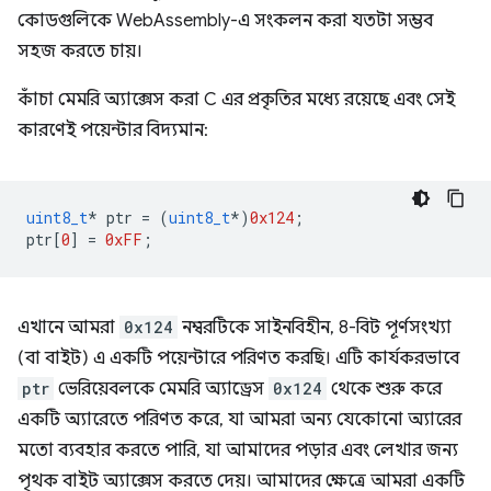
কোডগুলিকে WebAssembly-এ সংকলন করা যতটা সম্ভব
সহজ করতে চায়।
কাঁচা মেমরি অ্যাক্সেস করা C এর প্রকৃতির মধ্যে রয়েছে এবং সেই
কারণেই পয়েন্টার বিদ্যমান:
uint8_t
*
ptr
=
(
uint8_t
*
)
0x124
;
ptr
[
0
]
=
0xFF
;
এখানে আমরা
0x124
নম্বরটিকে সাইনবিহীন, 8-বিট পূর্ণসংখ্যা
(বা বাইট) এ একটি পয়েন্টারে পরিণত করছি। এটি কার্যকরভাবে
ptr
ভেরিয়েবলকে মেমরি অ্যাড্রেস
0x124
থেকে শুরু করে
একটি অ্যারেতে পরিণত করে, যা আমরা অন্য যেকোনো অ্যারের
মতো ব্যবহার করতে পারি, যা আমাদের পড়ার এবং লেখার জন্য
পৃথক বাইট অ্যাক্সেস করতে দেয়। আমাদের ক্ষেত্রে আমরা একটি