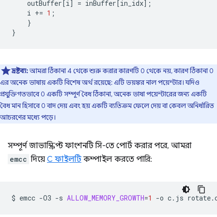
outBuffer
[
i
]
=
inBuffer
[
in_idx
];
i
+=
1
;
}
}
দ্রষ্টব্য:
আমরা ঠিকানা 4 থেকে শুরু করার কারণটি 0 থেকে নয়, কারণ ঠিকানা 0
এর অনেক ভাষায় একটি বিশেষ অর্থ রয়েছে: এটি ভয়ঙ্কর নাল পয়েন্টার। যদিও
প্রযুক্তিগতভাবে 0 একটি সম্পূর্ণ বৈধ ঠিকানা, অনেক ভাষা পয়েন্টারের জন্য একটি
বৈধ মান হিসাবে 0 বাদ দেয় এবং হয় একটি ব্যতিক্রম ফেলে দেয় বা কেবল অনির্ধারিত
আচরণের মধ্যে পড়ে।
সম্পূর্ণ জাভাস্ক্রিপ্ট ফাংশনটি সি-তে পোর্ট করার পরে, আমরা
emcc
দিয়ে
C ফাইলটি
কম্পাইল করতে পারি:
$
emcc
-O3
-s
ALLOW_MEMORY_GROWTH
=
1
-o
c.js