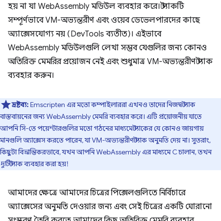
হয় না যা WebAssembly মডিউল ব্যবহার করে। স্ট্যাকটি
সম্পূর্ণভাবে VM-অভ্যন্তরীণ এবং ওয়েব ডেভেলপারদের কাছে
অ্যাক্সেসযোগ্য নয় (DevTools ব্যতীত)। এইভাবে
WebAssembly মডিউলগুলি লেখা সম্ভব যেগুলির জন্য কোনও
অতিরিক্ত মেমরির প্রয়োজন নেই এবং শুধুমাত্র VM-অভ্যন্তরীণ স্ট্যাক
ব্যবহার করুন।
দ্রষ্টব্য:
Emscripten এর মতো কম্পাইলাররা এখনও তাদের নিজস্ব স্ট্যাক
বাস্তবায়নের জন্য WebAssembly মেমরি ব্যবহার করে। এটি প্রয়োজনীয় যাতে
আপনি সি-তে পয়েন্টারগুলির মতো গঠনের মাধ্যমে স্ট্যাকের যে কোনও জায়গায়
মানগুলি অ্যাক্সেস করতে পারেন, যা VM-অভ্যন্তরীণ স্ট্যাক অনুমতি দেয় না। সুতরাং,
কিছুটা বিভ্রান্তিকরভাবে, যখন আপনি WebAssembly এর মাধ্যমে C চালান, তখন
দুটি
স্ট্যাক ব্যবহার করা হয়!
আমাদের ক্ষেত্রে আমাদের চিত্রের পিক্সেলগুলিতে নির্বিচারে
অ্যাক্সেসের অনুমতি দেওয়ার জন্য এবং সেই চিত্রের একটি ঘোরানো
সংস্করণ তৈরি করতে আমাদের কিছু অতিরিক্ত মেমরি ব্যবহার