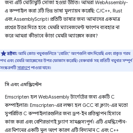
জন্য এটি মোটামুটি সোজা হওয়া উচিত। আমরা WebAssembly-
এ কম্পাইল করা 3টি ভিন্ন ভাষা মূল্যায়ন করেছি: C/C++, Rust
এবং AssemblyScript। প্রতিটি ভাষার জন্য আমাদের একমাত্র
প্রশ্নের উত্তর দিতে হবে: মেমরি ম্যানেজমেন্ট ফাংশন ব্যবহার না
করে আমরা কীভাবে কাঁচা মেমরি অ্যাক্সেস করব?
দ্রষ্টব্য:
আমি কোড নমুনাগুলিতে "বোরিং" অংশগুলি বাদ দিয়েছি এবং প্রকৃত গরম
পথ এবং মেমরি অ্যাক্সেসের উপর ফোকাস করেছি৷ বেঞ্চমার্ক সহ প্রতিটি নমুনার সম্পূর্ণ
সংস্করণটি
সারাংশে
পাওয়া যাবে।
সি এবং এমস্ক্রিপ্টেন
Emscripten হল WebAssembly টার্গেটের জন্য একটি C
কম্পাইলার। Emscripten-এর লক্ষ্য হল GCC বা ক্ল্যাং-এর মতো
সুপরিচিত C কম্পাইলারগুলির জন্য ড্রপ-ইন প্রতিস্থাপন হিসাবে
কাজ করা এবং বেশিরভাগই ফ্ল্যাগ সামঞ্জস্যপূর্ণ। এটি এমস্ক্রিপ্টেন-
এর মিশনের একটি মূল অংশ কারণ এটি বিদ্যমান C এবং C++