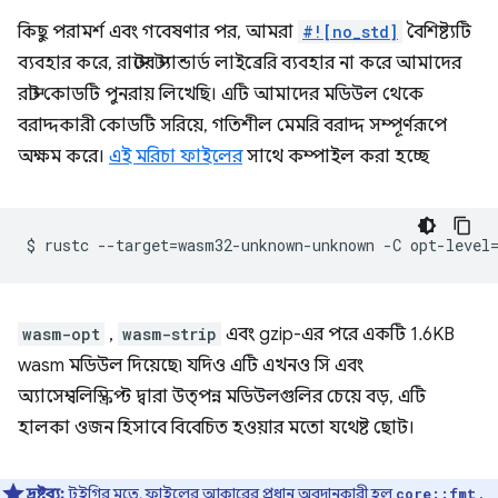
কিছু পরামর্শ এবং গবেষণার পর, আমরা
#![no_std]
বৈশিষ্ট্যটি
ব্যবহার করে, রাস্টের স্ট্যান্ডার্ড লাইব্রেরি ব্যবহার না করে আমাদের
রাস্ট কোডটি পুনরায় লিখেছি। এটি আমাদের মডিউল থেকে
বরাদ্দকারী কোডটি সরিয়ে, গতিশীল মেমরি বরাদ্দ সম্পূর্ণরূপে
অক্ষম করে।
এই মরিচা ফাইলের
সাথে কম্পাইল করা হচ্ছে
$
rustc
--target
=
wasm32-unknown-unknown
-C
opt-level
wasm-opt
,
wasm-strip
এবং gzip-এর পরে একটি 1.6KB
wasm মডিউল দিয়েছে৷ যদিও এটি এখনও সি এবং
অ্যাসেম্বলিস্ক্রিপ্ট দ্বারা উত্পন্ন মডিউলগুলির চেয়ে বড়, এটি
হালকা ওজন হিসাবে বিবেচিত হওয়ার মতো যথেষ্ট ছোট।
দ্রষ্টব্য:
টুইগির মতে, ফাইলের আকারের প্রধান অবদানকারী হল
,
core::fmt