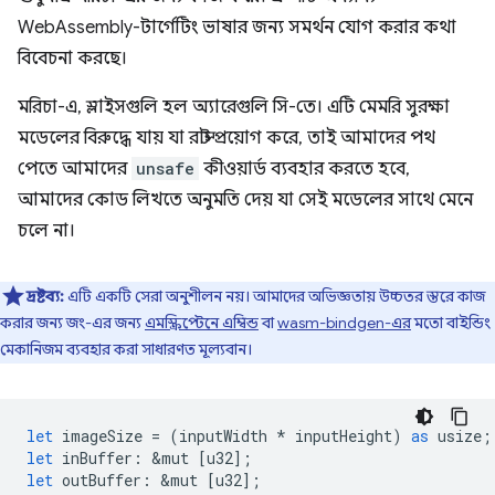
WebAssembly-টার্গেটিং ভাষার জন্য সমর্থন যোগ করার কথা
বিবেচনা করছে।
মরিচা-এ, স্লাইসগুলি হল অ্যারেগুলি সি-তে। এটি মেমরি সুরক্ষা
মডেলের বিরুদ্ধে যায় যা রাস্ট প্রয়োগ করে, তাই আমাদের পথ
পেতে আমাদের
unsafe
কীওয়ার্ড ব্যবহার করতে হবে,
আমাদের কোড লিখতে অনুমতি দেয় যা সেই মডেলের সাথে মেনে
চলে না।
দ্রষ্টব্য:
এটি একটি সেরা অনুশীলন নয়। আমাদের অভিজ্ঞতায় উচ্চতর স্তরে কাজ
করার জন্য জং-এর জন্য
এমস্ক্রিপ্টেনে এম্বিন্ড
বা
wasm-bindgen-এর
মতো বাইন্ডিং
মেকানিজম ব্যবহার করা সাধারণত মূল্যবান।
let
imageSize
=
(
inputWidth
*
inputHeight
)
as
usize
;
let
inBuffer
:
&
mut
[
u32
];
let
outBuffer
:
&
mut
[
u32
];