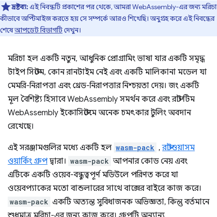
দ্রষ্টব্য:
এই নিবন্ধটি প্রকাশের পর থেকে, আমরা WebAssembly-এর জন্য মরিচা
কীভাবে অপ্টিমাইজ করতে হয় সে সম্পর্কে আরও শিখেছি। অনুগ্রহ করে এই নিবন্ধের
শেষে
আপডেট বিভাগটি
দেখুন।
মরিচা হল একটি নতুন, আধুনিক প্রোগ্রামিং ভাষা যার একটি সমৃদ্ধ
টাইপ সিস্টেম, কোন রানটাইম নেই এবং একটি মালিকানা মডেল যা
মেমরি-নিরাপত্তা এবং থ্রেড-নিরাপত্তার নিশ্চয়তা দেয়। জং একটি
মূল বৈশিষ্ট্য হিসাবে WebAssembly সমর্থন করে এবং রাস্ট টিম
WebAssembly ইকোসিস্টেমে অনেক চমৎকার টুলিং অবদান
রেখেছে।
এই সরঞ্জামগুলির মধ্যে একটি হল
wasm-pack
,
রাস্টওয়াসম
ওয়ার্কিং গ্রুপ
দ্বারা।
wasm-pack
আপনার কোড নেয় এবং
এটিকে একটি ওয়েব-বন্ধুত্বপূর্ণ মডিউলে পরিণত করে যা
ওয়েবপ্যাকের মতো বান্ডলারের সাথে বাক্সের বাইরে কাজ করে।
wasm-pack
একটি অত্যন্ত সুবিধাজনক অভিজ্ঞতা, কিন্তু বর্তমানে
শুধুমাত্র মরিচা-এর জন্য কাজ করে। গ্রুপটি অন্যান্য