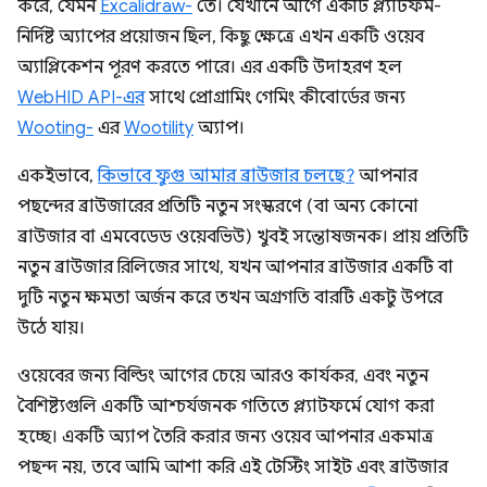
করে, যেমন
Excalidraw-
তে। যেখানে আগে একটি প্ল্যাটফর্ম-
নির্দিষ্ট অ্যাপের প্রয়োজন ছিল, কিছু ক্ষেত্রে এখন একটি ওয়েব
অ্যাপ্লিকেশন পূরণ করতে পারে। এর একটি উদাহরণ হল
WebHID API-এর
সাথে প্রোগ্রামিং গেমিং কীবোর্ডের জন্য
Wooting-
এর
Wootility
অ্যাপ।
একইভাবে,
কিভাবে ফুগু আমার ব্রাউজার চলছে?
আপনার
পছন্দের ব্রাউজারের প্রতিটি নতুন সংস্করণে (বা অন্য কোনো
ব্রাউজার বা এমবেডেড ওয়েবভিউ) খুবই সন্তোষজনক। প্রায় প্রতিটি
নতুন ব্রাউজার রিলিজের সাথে, যখন আপনার ব্রাউজার একটি বা
দুটি নতুন ক্ষমতা অর্জন করে তখন অগ্রগতি বারটি একটু উপরে
উঠে যায়।
ওয়েবের জন্য বিল্ডিং আগের চেয়ে আরও কার্যকর, এবং নতুন
বৈশিষ্ট্যগুলি একটি আশ্চর্যজনক গতিতে প্ল্যাটফর্মে যোগ করা
হচ্ছে। একটি অ্যাপ তৈরি করার জন্য ওয়েব আপনার একমাত্র
পছন্দ নয়, তবে আমি আশা করি এই টেস্টিং সাইট এবং ব্রাউজার