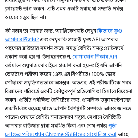
বিষয়বস্তুগুলি অন্য অ্যাপে অনুলিপি করুন বা এটি একটি ইমেল
ক্লায়েন্টে ভাগ করুন। এটি এমন একটি প্রবাহ যা সম্প্রতি পর্যন্ত
ওয়েবে সম্ভব ছিল না।
কী সম্ভব তা জানার জন্য, অ্যাপ্লিকেশনটি দেখুন
কিভাবে ফুগু
আমার ব্রাউজার?
এবং দেখুন কি প্রজেক্ট ফুগু API আপনার
পছন্দের ব্রাউজার সমর্থন করে। সমস্ত বৈশিষ্ট্য সমস্ত প্ল্যাটফর্মে
প্রকাশ করা হয় না-উদাহরণস্বরূপ,
যোগাযোগ পিকার API
বর্তমানে শুধুমাত্র মোবাইলে প্রকাশ করা হয়-তাই যদি আপনি
ডেস্কটপে পরীক্ষা করেন (এবং এর বিপরীতে) 100% স্কোর
পৌঁছানো প্রযুক্তিগতভাবে অসম্ভব। অতএব, এই পরীক্ষাটিকে পরম
বিজ্ঞানের পরিবর্তে একটি কৌতুকপূর্ণ প্রতিযোগিতা হিসাবে বিবেচনা
করুন। প্রতিটি পরীক্ষিত বৈশিষ্ট্যের জন্য, প্রাসঙ্গিক ডকুমেন্টেশনের
একটি লিঙ্ক রয়েছে যাতে আপনি বৈশিষ্ট্যটি সম্পর্কে আরও জানতে
পারেন৷ যেখানে বৈশিষ্ট্য সনাক্তকরণ সম্ভব, সেখানে বৈশিষ্ট্যটি
আপনার ব্রাউজার দ্বারা সমর্থিত কিনা এবং শেষ পর্যন্ত
পৃষ্ঠা
লোডের পরিসংখ্যান Chrome স্ট্যাটাসের সাথে লিঙ্ক করা
আছে