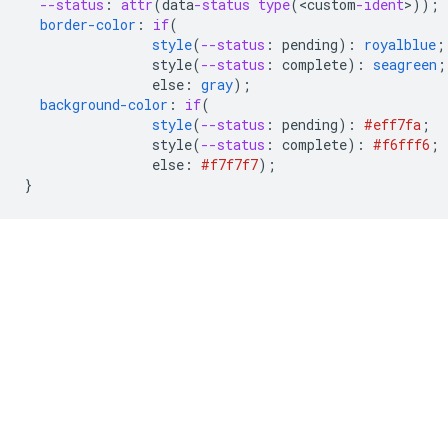
--status
:
attr
(
data
-status
type
(
<
custom
-ident
>
));
border-color
:
if
(
style
(
--status
:
pending
)
:
royalblue
;
style(
--status
:
complete
)
:
seagreen
;
else
:
gray
);
background-color
:
if
(
style
(
--status
:
pending
)
:
#eff7fa
;
style(
--status
:
complete
)
:
#f6fff6
;
else
:
#f7f7f7
);
}