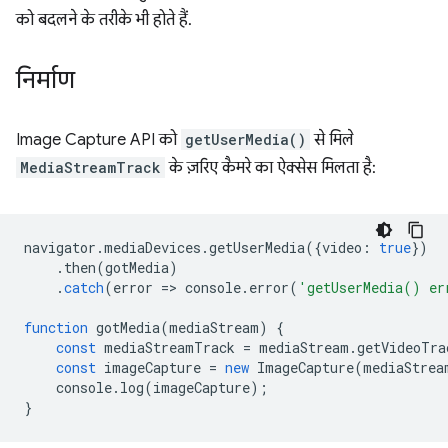
को बदलने के तरीके भी होते हैं.
निर्माण
Image Capture API को
getUserMedia()
से मिले
MediaStreamTrack
के ज़रिए कैमरे का ऐक्सेस मिलता है:
navigator
.
mediaDevices
.
getUserMedia
({
video
:
true
})
.
then
(
gotMedia
)
.
catch
(
error
=
>
console
.
error
(
'getUserMedia() er
function
gotMedia
(
mediaStream
)
{
const
mediaStreamTrack
=
mediaStream
.
getVideoTra
const
imageCapture
=
new
ImageCapture
(
mediaStrea
console
.
log
(
imageCapture
);
}