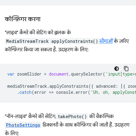
कॉन्फ़िगर करना
"लाइव" कैमरे की सेटिंग को झलक के
MediaStreamTrack
applyConstraints()
सीमाओं
के ज़रिए
कॉन्फ़िगर किया जा सकता है. उदाहरण के लिए:
var
zoomSlider
=
document
.
querySelector
(
'input[type=
mediaStreamTrack
.
applyConstraints
({
advanced
:
[{
zoo
.
catch
(
error
=
>
console
.
error
(
'Uh, oh, applyCons
"नॉन-लाइव" कैमरे की सेटिंग,
takePhoto()
की वैकल्पिक
PhotoSettings
डिक्शनरी के साथ कॉन्फ़िगर की जाती हैं. उदाहरण
के लिए: