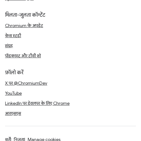
मिलता-जुलता कॉन्टेंट
Chromium के अपडेट
केस स्टडी
संग्रह
पॉडकास्ट और टीवी शो
फ़ॉलो करें
X पर @ChromiumDev
YouTube
LinkedIn पर डेवलपर के लिए Chrome
आरएसएस
शर्तें
निजता
Manage cookies