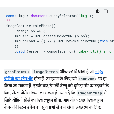
const
img
=
document
.
querySelector
(
'img'
);
// ...
imageCapture
.
takePhoto
()
.
then
(
blob
=
>
{
img
.
src
=
URL
.
createObjectURL
(
blob
);
img
.
onload
=
()
=
>
{
URL
.
revokeObjectURL
(
this
.
sr
})
.
catch
(
error
=
>
console
.
error
(
'takePhoto() error
grabFrame()
,
ImageBitmap
ऑब्जेक्ट दिखाता है, जो
लाइव
वीडियो का स्नैपशॉट
होता है. उदाहरण के लिए, इसे
<canvas
> पर ड्रॉ
किया जा सकता है. इसके बाद, रंग की वैल्यू को चुनिंदा तौर पर बदलने के
लिए, पोस्ट-प्रोसेस किया जा सकता है. ध्यान दें कि
ImageBitmap
में
सिर्फ़ वीडियो सोर्स का रिज़ॉल्यूशन होगा. आम तौर पर, यह रिज़ॉल्यूशन
कैमरे की स्टिल इमेज की सुविधाओं से कम होगा. उदाहरण के लिए: