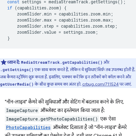
const
settings
=
mediaStreamTrack
.
getSettings
();
if
(
capabilities
.
zoom
)
{
zoomSlider
.
min
=
capabilities
.
zoom
.
min
;
zoomSlider
.
max
=
capabilities
.
zoom
.
max
;
zoomSlider
.
step
=
capabilities
.
zoom
.
step
;
zoomSlider
.
value
=
settings
.
zoom
;
}
ध्यान दें:
और
MediaStreamTrack.getCapabilities()
एक साथ काम करते हैं, लेकिन ये सुविधाएं सिर्फ़ तब उपलब्ध होती हैं,
.getSettings()
जब कैमरा स्ट्रीमिंग शुरू करता है. इसलिए, पक्का करें कि इन तरीकों को कॉल करने और
के बीच कुछ समय का अंतर हो.
crbug.com/711524
पर जाएं.
getUserMedia()
"नॉन-लाइव" कैमरे की सुविधाओं और सेटिंग में बदलाव करने के लिए,
ImageCapture
ऑब्जेक्ट का इस्तेमाल किया जाता है:
ImageCapture.getPhotoCapabilities()
एक ऐसा
PhotoCapabilities
ऑब्जेक्ट दिखाता है जो "नॉन-लाइव" कैमरे