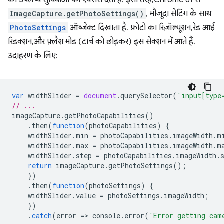
की उपलब्ध सुविधाओं का ऐक्सेस देता है. इसी तरह, Chrome 61 से
ImageCapture.getPhotoSettings()
, मौजूदा सेटिंग के साथ
PhotoSettings
ऑब्जेक्ट दिखाता है. फ़ोटो का रिज़ॉल्यूशन, रेड आई
रिडक्शन, और फ़्लैश मोड (टार्च को छोड़कर) इस सेक्शन में आते हैं.
उदाहरण के लिए:
var
widthSlider
=
document
.
querySelector
(
'input[type
// ...
imageCapture
.
getPhotoCapabilities
()
.
then
(
function
(
photoCapabilities
)
{
widthSlider
.
min
=
photoCapabilities
.
imageWidth
.
m
widthSlider
.
max
=
photoCapabilities
.
imageWidth
.
m
widthSlider
.
step
=
photoCapabilities
.
imageWidth
.
return
imageCapture
.
getPhotoSettings
();
})
.
then
(
function
(
photoSettings
)
{
widthSlider
.
value
=
photoSettings
.
imageWidth
;
})
.
catch
(
error
=
>
console
.
error
(
'Error getting cam