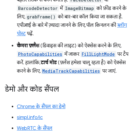
बेहतर तरीके से काम करता है:
या
BarcodeDetector
में
ImageBitmap
को फ़ीड करने के
लिए,
grabFrame()
को बार-बार कॉल किया जा सकता है.
एपीआई के बारे में ज़्यादा जानने के लिए, पॉल किनलन की
ब्लॉग
पोस्ट
पढ़ें.
कैमरा फ़्लैश
(डिवाइस की लाइट) को ऐक्सेस करने के लिए,
PhotoCapabilities
में जाकर
FillLightMode
पर टैप
करें. हालांकि,
टार्च मोड
(फ़्लैश हमेशा चालू रहता है) को ऐक्सेस
करने के लिए,
MediaTrackCapabilities
पर जाएं.
डेमो और कोड सैंपल
Chrome के सैंपल का डेमो
simpl.info/ic
WebRTC के सैंपल