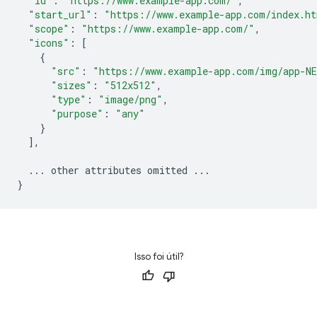
"id"
:
"https://www.example-app.com/"
,
"start_url"
:
"https://www.example-app.com/index.h
"scope"
:
"https://www.example-app.com/"
,
"icons"
:
[
{
"src"
:
"https://www.example-app.com/img/app-N
"sizes"
:
"512x512"
,
"type"
:
"image/png"
,
"purpose"
:
"any"
}
],
...
other
attributes
omitted
...
}
Isso foi útil?