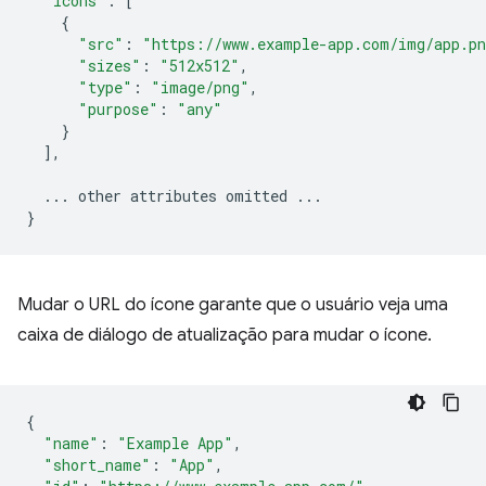
"icons"
:
[
{
"src"
:
"https://www.example-app.com/img/app.p
"sizes"
:
"512x512"
,
"type"
:
"image/png"
,
"purpose"
:
"any"
}
],
...
other
attributes
omitted
...
}
Mudar o URL do ícone garante que o usuário veja uma
caixa de diálogo de atualização para mudar o ícone.
{
"name"
:
"Example App"
,
"short_name"
:
"App"
,