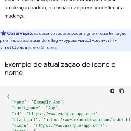
atualização padrão, e o usuário vai precisar confirmar a
mudança.
Observação
:
os desenvolvedores podem ignorar essa limitação
para fins de teste usando a flag
--bypass-small-icon-diff-
ao iniciar o Chrome.
throttle
Exemplo de atualização de ícone e
nome
{
"name"
:
"Example App"
,
"short_name"
:
"App"
,
"id"
:
"https://www.example-app.com/"
,
"start_url"
:
"https://www.example-app.com/index.h
"scope"
:
"https://www.example-app.com/"
,