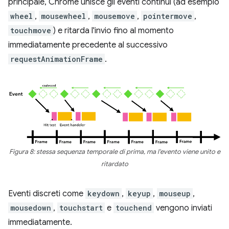
principale, Chrome unisce gli eventi continui (ad esempio
wheel
,
mousewheel
,
mousemove
,
pointermove
,
touchmove
) e ritarda l'invio fino al momento
immediatamente precedente al successivo
requestAnimationFrame
.
Figura 8: stessa sequenza temporale di prima, ma l'evento viene unito e
ritardato
Eventi discreti come
keydown
,
keyup
,
mouseup
,
mousedown
,
touchstart
e
touchend
vengono inviati
immediatamente.