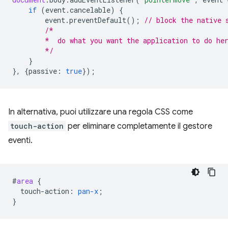
if
(
event
.
cancelable
)
{
event
.
preventDefault
();
// block the native 
/*
        *  do what you want the application to do he
        */
}
},
{
passive
:
true
});
In alternativa, puoi utilizzare una regola CSS come
touch-action
per eliminare completamente il gestore
eventi.
#
area
{
touch-action
:
pan-x
;
}