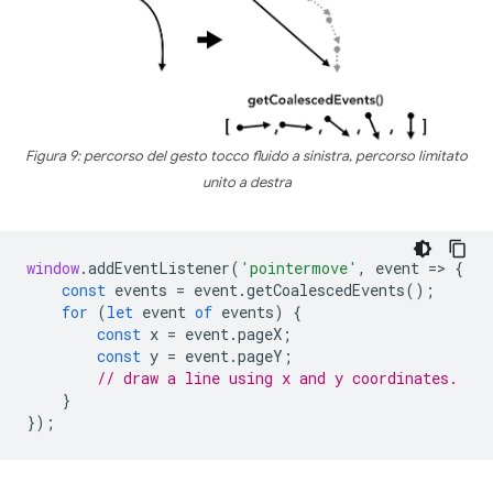
Figura 9: percorso del gesto tocco fluido a sinistra, percorso limitato
unito a destra
window
.
addEventListener
(
'pointermove'
,
event
=
>
{
const
events
=
event
.
getCoalescedEvents
();
for
(
let
event
of
events
)
{
const
x
=
event
.
pageX
;
const
y
=
event
.
pageY
;
// draw a line using x and y coordinates.
}
});