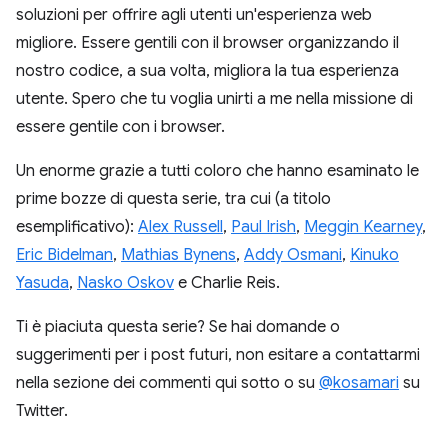
soluzioni per offrire agli utenti un'esperienza web
migliore. Essere gentili con il browser organizzando il
nostro codice, a sua volta, migliora la tua esperienza
utente. Spero che tu voglia unirti a me nella missione di
essere gentile con i browser.
Un enorme grazie a tutti coloro che hanno esaminato le
prime bozze di questa serie, tra cui (a titolo
esemplificativo):
Alex Russell
,
Paul Irish
,
Meggin Kearney
,
Eric Bidelman
,
Mathias Bynens
,
Addy Osmani
,
Kinuko
Yasuda
,
Nasko Oskov
e Charlie Reis.
Ti è piaciuta questa serie? Se hai domande o
suggerimenti per i post futuri, non esitare a contattarmi
nella sezione dei commenti qui sotto o su
@kosamari
su
Twitter.