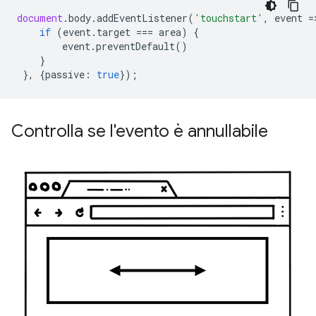
document
.
body
.
addEventListener
(
'touchstart'
,
event
=
if
(
event
.
target
===
area
)
{
event
.
preventDefault
()
}
},
{
passive
:
true
});
Controlla se l'evento è annullabile