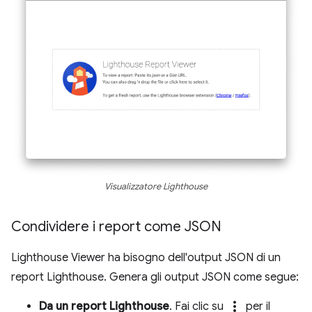
Visualizzatore Lighthouse
Condividere i report come JSON
Lighthouse Viewer ha bisogno dell'output JSON di un
report Lighthouse. Genera gli output JSON come segue:
more_vert
Da un report Lighthouse
. Fai clic su
per il