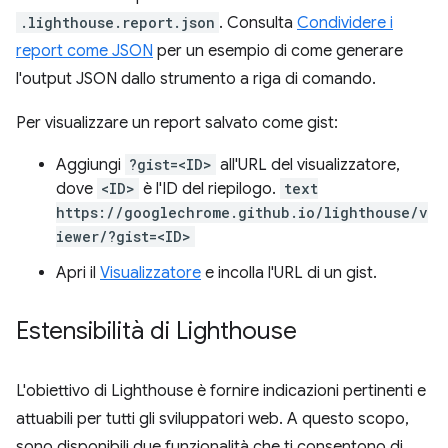
.lighthouse.report.json
. Consulta
Condividere i
report come JSON
per un esempio di come generare
l'output JSON dallo strumento a riga di comando.
Per visualizzare un report salvato come gist:
Aggiungi
?gist=<ID>
all'URL del visualizzatore,
dove
<ID>
è l'ID del riepilogo.
text
https://googlechrome.github.io/lighthouse/v
iewer/?gist=<ID>
Apri il
Visualizzatore
e incolla l'URL di un gist.
Estensibilità di Lighthouse
L'obiettivo di Lighthouse è fornire indicazioni pertinenti e
attuabili per tutti gli sviluppatori web. A questo scopo,
sono disponibili due funzionalità che ti consentono di