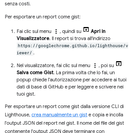
senza costi.
Per esportare un report come gist:
more_vert
Fai clic sul menu
, quindi su
Apri in
Visualizzatore
. Il report si trova all'indirizzo
https://googlechrome.github.io/lighthouse/v
iewer/
.
more_vert
Nel visualizzatore, fai clic sul menu
, poi su
Salva come Gist
. La prima volta che lo fai, un
popup chiede l'autorizzazione per accedere ai tuoi
dati di base di GitHub e per leggere e scrivere nei
tuoi gist.
Per esportare un report come gist dalla versione CLI di
Lighthouse,
crea manualmente un gist
e copia e incolla
l'output JSON del report nel gist. Il nome del file del gist
contenente l'output JSON deve terminare con