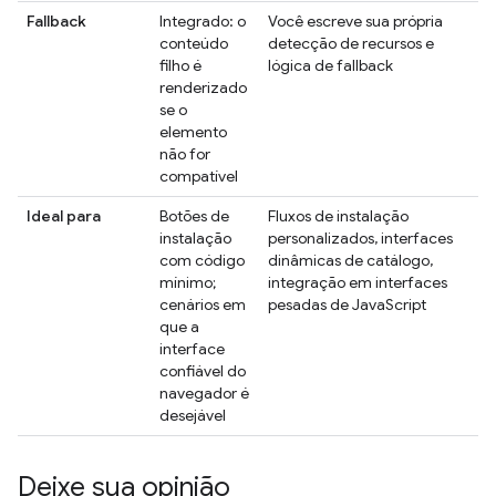
Fallback
Integrado: o
Você escreve sua própria
conteúdo
detecção de recursos e
filho é
lógica de fallback
renderizado
se o
elemento
não for
compatível
Ideal para
Botões de
Fluxos de instalação
instalação
personalizados, interfaces
com código
dinâmicas de catálogo,
mínimo;
integração em interfaces
cenários em
pesadas de JavaScript
que a
interface
confiável do
navegador é
desejável
Deixe sua opinião