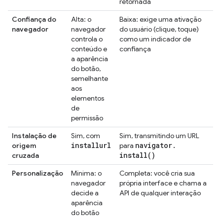
retornada
Confiança do
Alta: o
Baixa: exige uma ativação
navegador
navegador
do usuário (clique, toque)
controla o
como um indicador de
conteúdo e
confiança
a aparência
do botão,
semelhante
aos
elementos
de
permissão
Instalação de
Sim, com
Sim, transmitindo um URL
installurl
navigator
.
origem
para
install(
)
cruzada
Personalização
Mínima: o
Completa: você cria sua
navegador
própria interface e chama a
decide a
API de qualquer interação
aparência
do botão