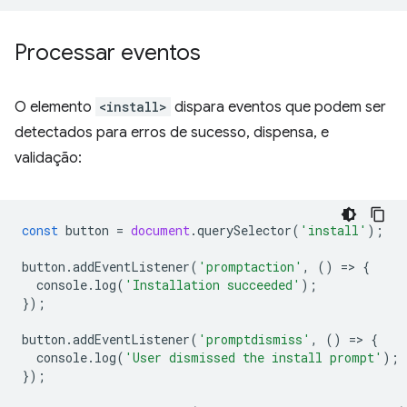
Processar eventos
O elemento
<install>
dispara eventos que podem ser
detectados para erros de sucesso, dispensa, e
validação:
const
button
=
document
.
querySelector
(
'install'
);
button
.
addEventListener
(
'promptaction'
,
()
=
>
{
console
.
log
(
'Installation succeeded'
);
});
button
.
addEventListener
(
'promptdismiss'
,
()
=
>
{
console
.
log
(
'User dismissed the install prompt'
);
});