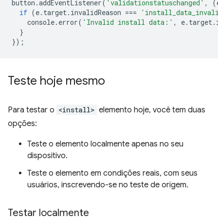
button
.
addEventListener
(
'validationstatuschanged'
,
(
if
(
e
.
target
.
invalidReason
===
'install_data_inval
console
.
error
(
'Invalid install data:'
,
e
.
target
.
}
});
Teste hoje mesmo
Para testar o
<install>
elemento hoje, você tem duas
opções:
Teste o elemento localmente apenas no seu
dispositivo.
Teste o elemento em condições reais, com seus
usuários, inscrevendo-se no teste de origem.
Testar localmente