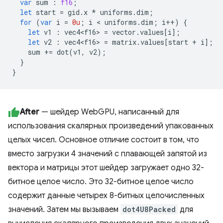
var
sum
:
f16
;
let
start
=
gid
.
x
*
uniforms
.
dim
;
for
(
var
i
=
0u
;
i
<
uniforms
.
dim
;
i
++
)
{
let
v1
:
vec4<f16
>
=
vector
.
values
[
i
];
let
v2
:
vec4<f16
>
=
matrix
.
values
[
start
+
i
];
sum
+=
dot
(
v1
,
v2
);
}
}
After
— шейдер WebGPU, написанный для
использования скалярных произведений упакованных
целых чисел. Основное отличие состоит в том, что
вместо загрузки 4 значений с плавающей запятой из
вектора и матрицы этот шейдер загружает одно 32-
битное целое число. Это 32-битное целое число
содержит данные четырех 8-битных целочисленных
значений. Затем мы вызываем
dot4U8Packed
для