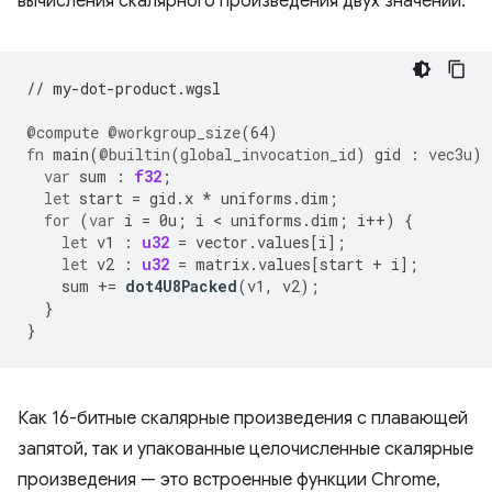
вычисления скалярного произведения двух значений.
// my-dot-product.wgsl
@compute
@workgroup_size
(
64
)
fn
main
(
@builtin
(
global_invocation_id
)
gid
:
vec3u
)
var
sum
:
f32
;
let
start
=
gid
.
x
*
uniforms
.
dim
;
for
(
var
i
=
0u
;
i
 < 
uniforms
.
dim
;
i
++
)
{
let
v1
:
u32
=
vector
.
values
[
i
];
let
v2
:
u32
=
matrix
.
values
[
start
+
i
];
sum
+=
dot4U8Packed
(
v1
,
v2
);
}
}
Как 16-битные скалярные произведения с плавающей
запятой, так и упакованные целочисленные скалярные
произведения — это встроенные функции Chrome,