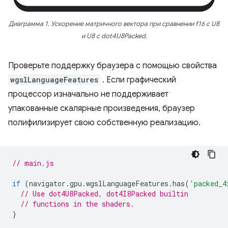
Диаграмма 1. Ускорение матричного вектора при сравнении f16 с U8
и U8 с dot4U8Packed.
Проверьте поддержку браузера с помощью свойства
wgslLanguageFeatures
. Если графический
процессор изначально не поддерживает
упакованные скалярные произведения, браузер
полифилизирует свою собственную реализацию.
// main.js
if
(
navigator
.
gpu
.
wgslLanguageFeatures
.
has
(
'packed_4
// Use dot4U8Packed, dot4I8Packed builtin
// functions in the shaders.
}