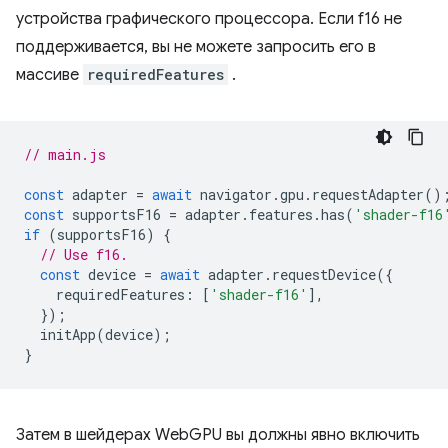
устройства графического процессора. Если f16 не
поддерживается, вы не можете запросить его в
массиве
requiredFeatures
.
// main.js
const
adapter
=
await
navigator
.
gpu
.
requestAdapter
()
const
supportsF16
=
adapter
.
features
.
has
(
'shader-f16
if
(
supportsF16
)
{
// Use f16.
const
device
=
await
adapter
.
requestDevice
({
requiredFeatures
:
[
'shader-f16'
],
});
initApp
(
device
);
}
Затем в шейдерах WebGPU вы должны явно включить