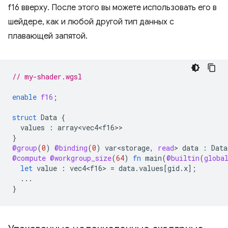
f16 вверху. После этого вы можете использовать его в
шейдере, как и любой другой тип данных с
плавающей запятой.
// my-shader.wgsl
enable
f16
;
struct
Data
{
values
:
array<vec4<f16>
}
@group
(
0
)
@binding
(
0
)
var<storage
,
read
>
data
:
Data
@compute
@workgroup_size
(
64
)
fn
main
(
@builtin
(
globa
let
value
:
vec4<f16>
=
data
.
values
[
gid
.
x
];
...
}