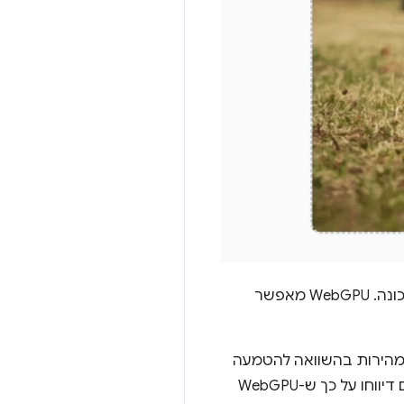
אלה רק כמה מהפרויקטים המדהימים שממחישים את העוצמה של WebGPU ל-AI וללמידת מכונה. WebGPU מאפשר
שמעותי במהירות בהשוואה להטמעה
של אותו מודל ב-CPU. במחשב נייד עם Apple M1 Max, WebGPU היה מהיר פי 30 יותר. אחרים דיווחו על כך ש-WebGPU