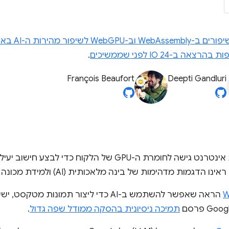
ים ב-WebAssembly וב-WebGPU לשיפור מהירות ה-AI באינטרנט, חלק 1
 בהרצאה ב-IO 24 לפני שממשיכים
.
François Beaufort
Deepti Gandluri
 ראינו הדגמות מדהימות של בינה מלאכותית (AI) ולמידת מכונה (ML) באינטרנט.
W
הראה שאפשר להשתמש ב-AI כדי ליצור תמונות
תמיכה ניסיונית בהסקה ממודל שפה גדול
.