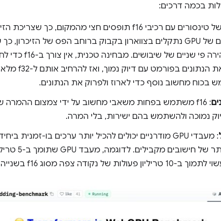
ות בכמה דרכים:
: מודולים של טינסורים עם רכיבי f16 תופסים חצי מהמקום, כך
לעיתים קרובות, חישובים של GPU נתקלים בצווארון בקבוק ברוחב הפס של הזיכר
יכול להוביל להפעלה מהירה 
הזיכרון. אפשר לאחסן
ים
: f16 משתמש בפחות משאבי מחשוב על ידי צמצום ההמרה ש
וק נמוכה ולהשתמש בהם ישירות, בלי המרה.
וכך לבצע מספר גדול 