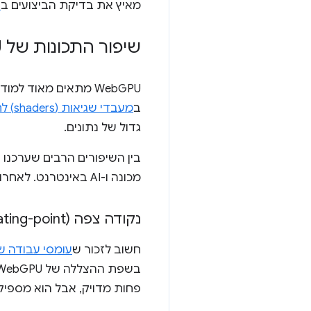
מאיץ את בדיקת הביצועים ב
י
שיפור התכונות של Web
U
ב
מעבדי שגיאות (shaders) לחישוב
גדול של נתונים.
מכונה ו-AI באינטרנט. לאחרונה השקנו שתי תכונות חדשות: נקודה צפה של 16 ביט ומכפילים של ערכים שלמים ארוזים.
נקודה צפה (floating-point) של 16 ביט
חשוב לזכור ש
עומסי עבודה ש
פחות מדויק, אבל הוא מספיק 