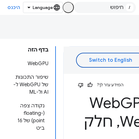
/
היכנס
בדף הזה
WebGPU
שיפור התכונות
של WebGPU ל-
המידע עזר לך?
AI ול-ML
G
נקודה צפה
(floating-
,
חלק
point) של 16
ביט