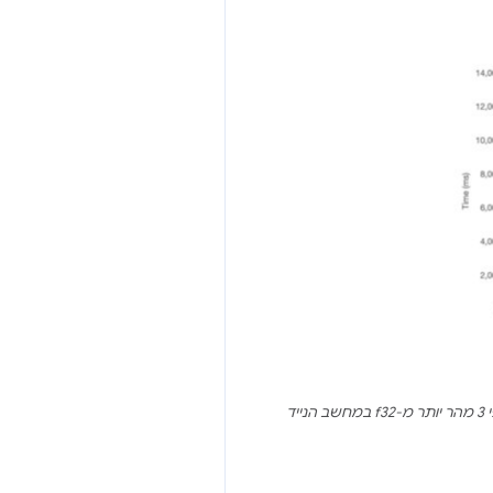
של Hugging Face מפעיל את ה-benchmark פי 3 מהר יותר מ-f32 במחשב הנייד