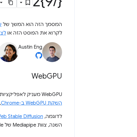
9}2
/
{
המסמך הזה הוא המשך של
שיפור
לקרוא את הפוסט הזה או
לצפות
Austin Eng
Web
GPU
WebGPU מעניק לאפליקציות אינטרנט גישה לחומרת ה-GPU של הלקוח כדי לבצע חישוב יעיל במקבילות גבוהה. מאז
השקת WebGPU ב-Chrome
,
לדוגמה,
eb Stable Diffusion
השנה, צוות Mediapipe של Google פרסם