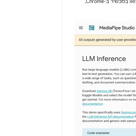
, מודל שפה גדול (LLM) של Google בקוד פתוח, שפועל במלואו במכשיר ב-Chrome,