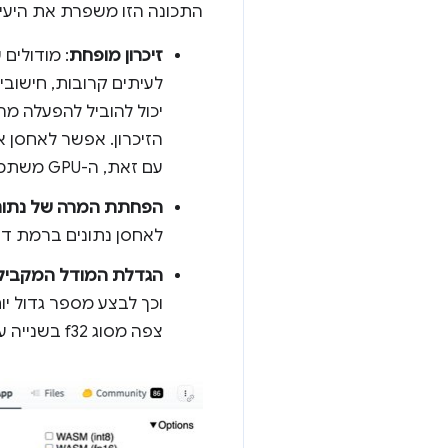
התכונה הזו משפרת את היעיל
זיכרון מופחת
עם זאת, ה-GPU משתמש בכוח מחשוב נוסף כדי לארוז ולפרוק את הנתונים.
הפחתת המרה של נתונ
לאחסן נתונים ברמת די
הגדלת המודל המקביל
צפה מסוג f32 בשנייה עשוי לתמוך ב-10 טריליון פעולות של נקודה צפה מסוג f16 בשנייה.