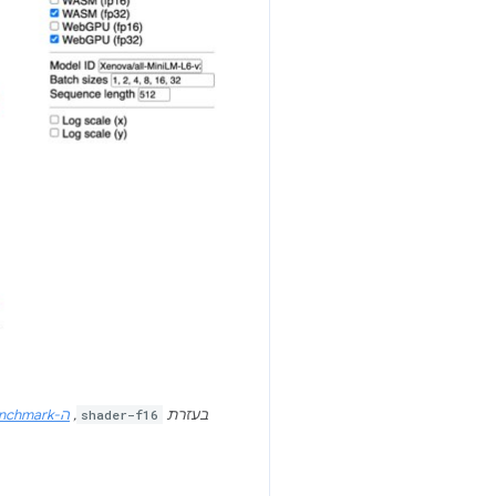
בעזרת
shader-f16
,
ה-benchmark של WebGPU להטמעת טקסט