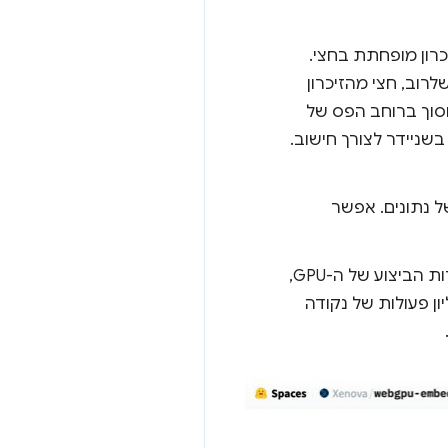
 שצריכת הזיכרון מופחתת בחצי.
ון, כך שלרוב, חצי מהזיכרון
פי שניים של שיבושים. מבחינה טכנית, אין צורך ב-f16 כדי לחסוך ברוחב הפס של
 את הנתונים בפורמט עם דיוק נמוך, ואז להרחיב אותם ל-f32 מלא בשניידר לצורך חישוב.
ל נתונים. אפשר
: מעבדי GPU מודרניים יכולים להכיל יותר ערכים בו-זמנית ביחידות הביצוע של ה-GPU,
יותר של חישובים מקבילים. לדוגמה, מעבד GPU שתומך ב-5 טריליון פעולות של נקודה