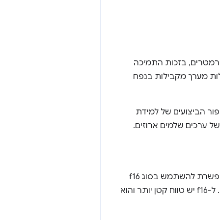
ל מיליארדי פרמטרים, בזכות התמיכה
פשרים להריץ פעולות מערך מקבילות בנפח
 נוספות לשיפור הביצועים של למידת
היא תכונה שמאפשרת להשתמש בסוג f16
בשפת ההצללה של WebGPU. סוג הנקודה הצפה הזה תופס 16 ביט, במקום 32 הביט הרגילים. ל-f16 יש טווח קטן יותר והוא