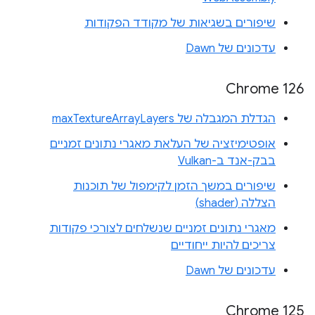
שיפורים בשגיאות של מקודד הפקודות
עדכונים של Dawn
Chrome 126
הגדלת המגבלה של maxTextureArrayLayers
אופטימיזציה של העלאת מאגרי נתונים זמניים
בבק-אנד ב-Vulkan
שיפורים במשך הזמן לקימפול של תוכנות
הצללה (shader)
מאגרי נתונים זמניים שנשלחים לצורכי פקודות
צריכים להיות ייחודיים
עדכונים של Dawn
‫Chrome 125