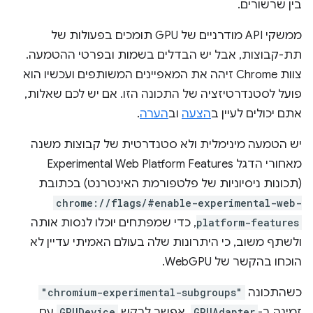
בין שרשורים.
ממשקי API מודרניים של GPU תומכים בפעולות של
תת-קבוצות, אבל יש הבדלים בשמות ובפרטי ההטמעה.
צוות Chrome זיהה את המאפיינים המשותפים ועכשיו הוא
פועל לסטנדרטיזציה של התכונה הזו. אם יש לכם שאלות,
אתם יכולים לעיין ב
הצעה
וב
הערה
.
יש הטמעה מינימלית ולא סטנדרטית של קבוצות משנה
מאחורי הדגל Experimental Web Platform Features
(תכונות ניסיוניות של פלטפורמת האינטרנט) בכתובת
chrome://flags/#enable-experimental-web-
platform-features
, כדי שמפתחים יוכלו לנסות אותה
ולשתף משוב, כי היתרונות שלה בעולם האמיתי עדיין לא
הוכחו בהקשר של WebGPU.
כשהתכונה
"chromium-experimental-subgroups"
זמינה ב-
GPUAdapter
, אפשר לבקש
GPUDevice
עם