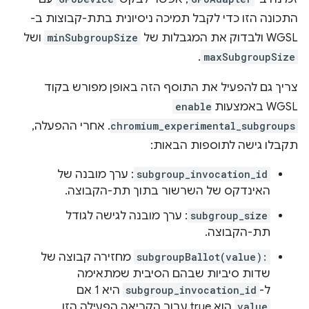
התכונה הזו כדי לקבל תמיכה ניסיונית בתת-קבוצות ב-
WGSL ולבדוק את המגבלות של
minSubgroupSize
ושל
.
maxSubgroupSize
צריך גם להפעיל את התוסף הזה באופן מפורש בקוד
WGSL באמצעות
enable
chromium_experimental_subgroups
. אחרי ההפעלה,
תקבלו גישה לתוספות הבאות:
subgroup_invocation_id
: ערך מובנה של
האינדקס של השרשור בתוך תת-הקבוצה.
subgroup_size
: ערך מובנה לגישה לגודל
תת-הקבוצה.
subgroupBallot(value):
מחזירה קבוצה של
שדות סיביות שבהם הסיבית שמתאימה
ל-
subgroup_invocation_id
היא 1 אם
value
הוא true עבור הקריאה הפעילה הזו,