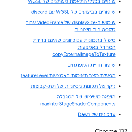
שינויים בכללי התאמת משתנים של WGSL
שיפורים בביצועים של WGSL עם discard
שימוש ב-displaySize של VideoFrame עבור
טקסטורות חיצוניות
טיפול בתמונות עם כיוונים שאינם ברירת
המחדל באמצעות
copyExternalImageToTexture
שיפור חוויית המפתחים
הפעלת מצב תאימות באמצעות featureLevel
ניקוי של תכונות ניסיוניות של תת-קבוצות
הוצאה משימוש של המגבלה
maxInterStageShaderComponents
עדכונים של Dawn
Chrome 132