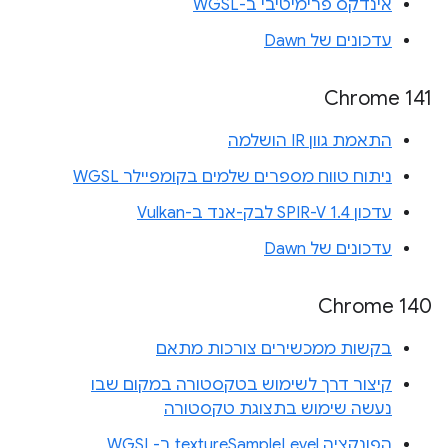
אינדקס פרימיטיבי ב-WGSL
עדכונים של Dawn
Chrome 141
התאמת גוון IR הושלמה
ניתוח טווח מספרים שלמים בקומפיילר WGSL
עדכון SPIR-V 1.4 לבק-אנד ב-Vulkan
עדכונים של Dawn
Chrome 140
בקשות ממכשירים צורכות מתאם
קיצור דרך לשימוש בטקסטורה במקום שבו
נעשה שימוש בתצוגת טקסטורה
הפונקציה textureSampleLevel ב-WGSL