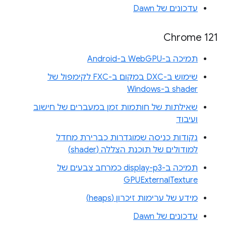
עדכונים של Dawn
Chrome 121
תמיכה ב-WebGPU ב-Android
שימוש ב-DXC במקום ב-FXC לקימפול של
shader ב-Windows
שאילתות של חותמות זמן במעברים של חישוב
ועיבוד
נקודות כניסה שמוגדרות כברירת מחדל
למודולים של תוכנת הצללה (shader)
תמיכה ב-display-p3 כמרחב צבעים של
GPUExternalTexture
מידע של ערימות זיכרון (heaps)
עדכונים של Dawn