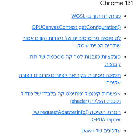
Chrome 131
מרחקי חיתוך ב-WGSL
‎GPUCanvasContext getConfiguration‎()‎
לטיפוסים פרימיטיביים של נקודות וקווים אסור
שתהיה הטיית עומק
פונקציות מובנות לסריקה מסכמת של תת
קבוצות
תמיכה ניסיונית בקריאה לציורים מרובים בצורה
עקיפה
אפשרות קימפול "מתימטיקה בלבד" של מודול
תוכנת הצללה (shader)
הסרת השיטה requestAdapterInfo()‎ של
GPUAdapter
עדכונים של Dawn