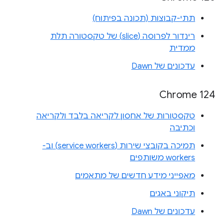
תתי-קבוצות (תכונה בפיתוח)
רינדור לפרוסה (slice) של טקסטורה תלת
ממדית
עדכונים של Dawn
Chrome 124
טקסטורות של אחסון לקריאה בלבד ולקריאה
וכתיבה
תמיכה בקובצי שירות (service workers) וב-
workers משותפים
מאפייני מידע חדשים של מתאמים
תיקוני באגים
עדכונים של Dawn