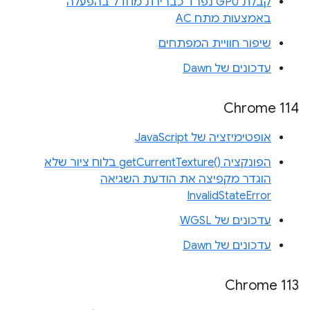
קבלת GPU נפרד כברירת מחדל בהפעלה
באמצעות מתח AC
שיפור חוויית המפתחים
עדכונים של Dawn
Chrome 114
אופטימיזציה של JavaScript
הפונקציה getCurrentTexture()‎ בלוח ציור שלא
הוגדר מקפיצה את הודעת השגיאה
InvalidStateError
עדכונים של WGSL
עדכונים של Dawn
Chrome 113