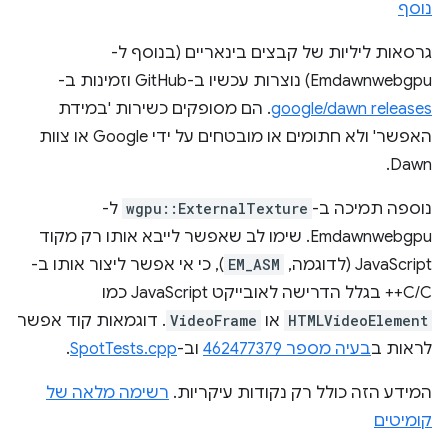
נוסף
גרסאות ליליות של קבצים בינאריים (בנוסף ל-
Emdawnwebgpu) נוצרות עכשיו ב-GitHub וזמינות ב-
google/dawn releases
. הם מסופקים כשירות 'במידת
האפשר' ולא חתומים או מובטחים על ידי Google או צוות
Dawn.
נוספה תמיכה ב-
wgpu::ExternalTexture
ל-
Emdawnwebgpu. שימו לב שאפשר לייבא אותו רק מקוד
JavaScript (לדוגמה,
EM_ASM
), כי אי אפשר ליצור אותו ב-
C/C++ בגלל הדרישה לאובייקט JavaScript כמו
HTMLVideoElement
או
VideoFrame
. דוגמאות קוד אפשר
לראות ב
בעיה מספר 462477379
וב-
SpotTests.cpp
.
המידע הזה כולל רק נקודות עיקריות.
רשימה מלאה של
קומיטים