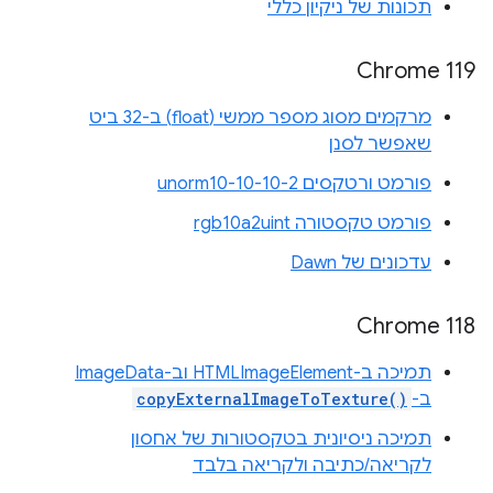
תכונות של ניקיון כללי
Chrome 119
מרקמים מסוג מספר ממשי (float) ב-32 ביט
שאפשר לסנן
פורמט ורטקסים unorm10-10-10-2
פורמט טקסטורה rgb10a2uint
עדכונים של Dawn
Chrome 118
תמיכה ב-HTMLImageElement וב-ImageData
ב-
copyExternalImageToTexture()
תמיכה ניסיונית בטקסטורות של אחסון
לקריאה/כתיבה ולקריאה בלבד