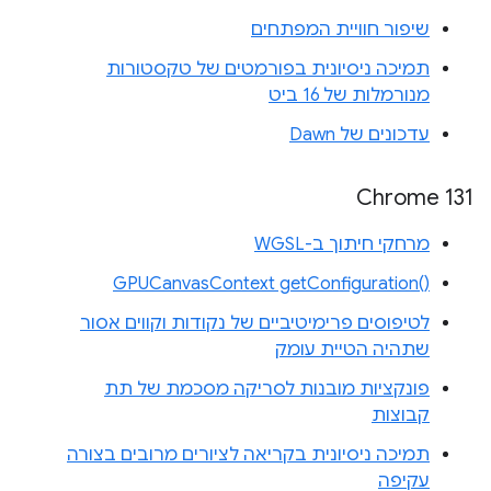
שיפור חוויית המפתחים
תמיכה ניסיונית בפורמטים של טקסטורות
מנורמלות של 16 ביט
עדכונים של Dawn
Chrome 131
מרחקי חיתוך ב-WGSL
‎GPUCanvasContext getConfiguration‎()‎
לטיפוסים פרימיטיביים של נקודות וקווים אסור
שתהיה הטיית עומק
פונקציות מובנות לסריקה מסכמת של תת
קבוצות
תמיכה ניסיונית בקריאה לציורים מרובים בצורה
עקיפה