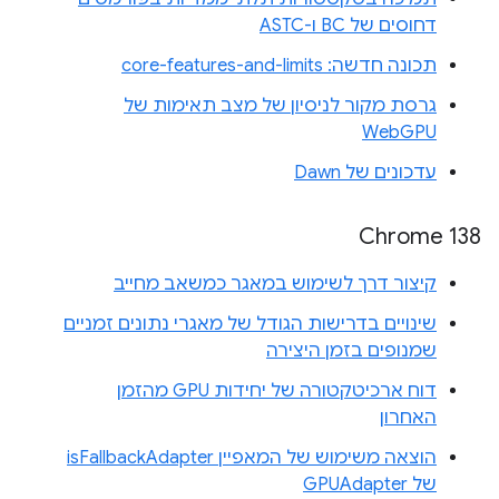
דחוסים של BC ו-ASTC
תכונה חדשה: core-features-and-limits
גרסת מקור לניסיון של מצב תאימות של
WebGPU
עדכונים של Dawn
Chrome 138
קיצור דרך לשימוש במאגר כמשאב מחייב
שינויים בדרישות הגודל של מאגרי נתונים זמניים
שמנופים בזמן היצירה
דוח ארכיטקטורה של יחידות GPU מהזמן
האחרון
הוצאה משימוש של המאפיין isFallbackAdapter
של GPUAdapter