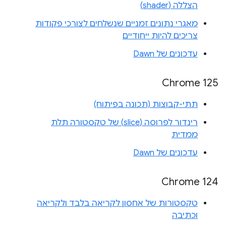
הצללה (shader)
מאגרי נתונים זמניים שנשלחים לצורכי פקודות
צריכים להיות ייחודיים
עדכונים של Dawn
‫Chrome 125
תתי-קבוצות (תכונה בפיתוח)
רינדור לפרוסה (slice) של טקסטורה תלת
ממדית
עדכונים של Dawn
Chrome 124
טקסטורות של אחסון לקריאה בלבד ולקריאה
וכתיבה