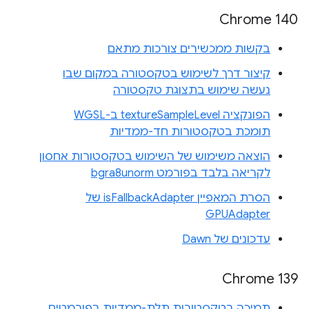
Chrome 140
בקשות ממכשירים צורכות מתאם
קיצור דרך לשימוש בטקסטורה במקום שבו
נעשה שימוש בתצוגת טקסטורה
הפונקציה textureSampleLevel ב-WGSL
תומכת בטקסטורות חד-ממדיות
הוצאה משימוש של השימוש בטקסטורות אחסון
לקריאה בלבד בפורמט bgra8unorm
הסרת המאפיין isFallbackAdapter של
GPUAdapter
עדכונים של Dawn
Chrome 139
תמיכה בטקסטורות תלת-ממדיות בפורמטים