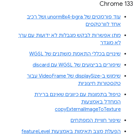
Chrome 133
עוד פורמטים של unorm8x4-bgra ושל רכיב
אחד לוורטקסים
מתן אפשרות לבקש מגבלות לא ידועות עם ערך
לא מוגדר
שינויים בכללי התאמת משתנים של WGSL
שיפורים בביצועים של WGSL עם discard
שימוש ב-displaySize של VideoFrame עבור
טקסטורות חיצוניות
טיפול בתמונות עם כיוונים שאינם ברירת
המחדל באמצעות
copyExternalImageToTexture
שיפור חוויית המפתחים
הפעלת מצב תאימות באמצעות featureLevel