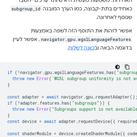
האחידות. משמעות מעשית היא שיותר ערכים ייחשבו
כאחידים בתת-קבוצה, כמו הערך המובנה
subgroup_id
שנוסף לאחרונה.
אפשר לזהות את התוסף הזה לשפה באמצעות
navigator.gpu.wgslLanguageFeatures
. אפשר לעיין
בדוגמה הבאה וב
כוונה לשלוח
.
if
(
!
navigator
.
gpu
.
wgslLanguageFeatures
.
has
(
"subgrou
throw
new
Error
(
`WGSL subgroup uniformity is not a
}
const
adapter
=
await
navigator
.
gpu
.
requestAdapter
()
if
(
!
adapter
.
features
.
has
(
"subgroups"
))
{
throw
new
Error
(
"Subgroups support is not availabl
}
const
device
=
await
adapter
.
requestDevice
({
require
const
shaderModule
=
device
.
createShaderModule
({
cod