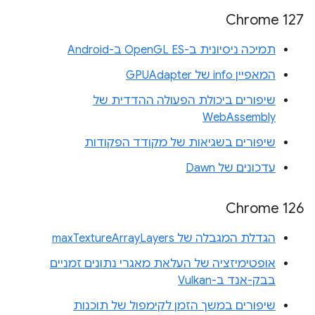
Chrome 127
תמיכה ניסיונית ב-OpenGL ES ב-Android
המאפיין info של GPUAdapter
שיפורים ביכולת הפעולה ההדדית של
WebAssembly
שיפורים בשגיאות של מקודד הפקודות
עדכונים של Dawn
Chrome 126
הגדלת המגבלה של maxTextureArrayLayers
אופטימיזציה של העלאת מאגרי נתונים זמניים
בבק-אנד ב-Vulkan
שיפורים במשך הזמן לקימפול של תוכנות