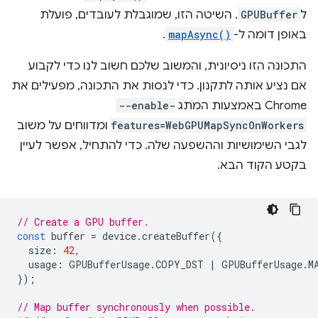
ל
GPUBuffer
. השיטה הזו, שמוגבלת לעובדים, פועלת
באופן דומה ל-
mapAsync()
.
התכונה הזו ניסיונית, והמשוב שלכם חשוב לנו כדי לקבוע
אם נציע אותה לתקנון. כדי לנסות את התכונה, מפעילים את
Chrome באמצעות המתג
--enable-
features=WebGPUMapSyncOnWorkers
ומדווחים על משוב
לגבי השימושיות וההשפעה שלה. כדי להתחיל, אפשר לעיין
בקטע הקוד הבא.
// Create a GPU buffer.
const
buffer
=
device
.
createBuffer
({
size
:
42
,
usage
:
GPUBufferUsage
.
COPY_DST
|
GPUBufferUsage
.
M
});
// Map buffer synchronously when possible.