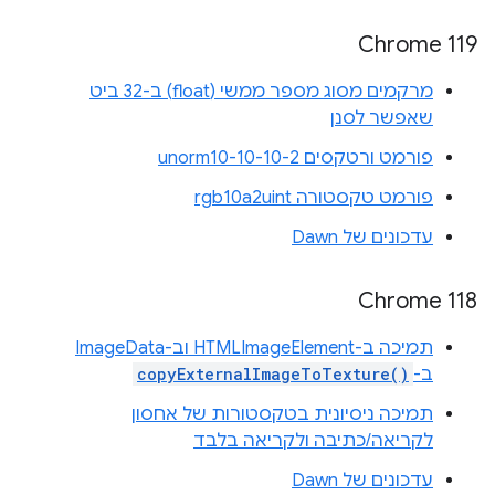
Chrome 119
מרקמים מסוג מספר ממשי (float) ב-32 ביט
שאפשר לסנן
פורמט ורטקסים unorm10-10-10-2
פורמט טקסטורה rgb10a2uint
עדכונים של Dawn
Chrome 118
תמיכה ב-HTMLImageElement וב-ImageData
ב-
copyExternalImageToTexture()
תמיכה ניסיונית בטקסטורות של אחסון
לקריאה/כתיבה ולקריאה בלבד
עדכונים של Dawn