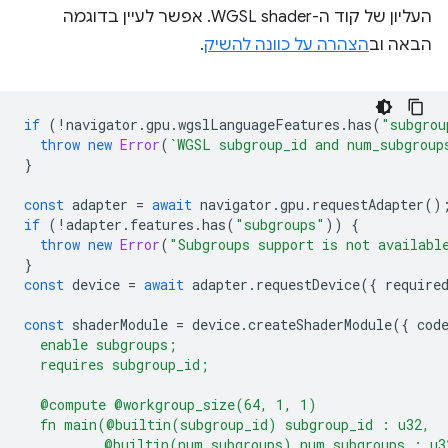
העליון של קוד ה-WGSL shader. אפשר לעיין בדוגמה
הבאה וב
הצהרה על כוונה להשיק
.
if
(
!
navigator
.
gpu
.
wgslLanguageFeatures
.
has
(
"subgrou
throw
new
Error
(
`WGSL subgroup_id and num_subgroup
}
const
adapter
=
await
navigator
.
gpu
.
requestAdapter
()
if
(
!
adapter
.
features
.
has
(
"subgroups"
))
{
throw
new
Error
(
"Subgroups support is not availabl
}
const
device
=
await
adapter
.
requestDevice
({
require
const
shaderModule
=
device
.
createShaderModule
({
cod
  enable subgroups;
  requires subgroup_id;
  @compute @workgroup_size(64, 1, 1)
  fn main(@builtin(subgroup_id) subgroup_id : u32,
          @builtin(num_subgroups) num_subgroups : u3