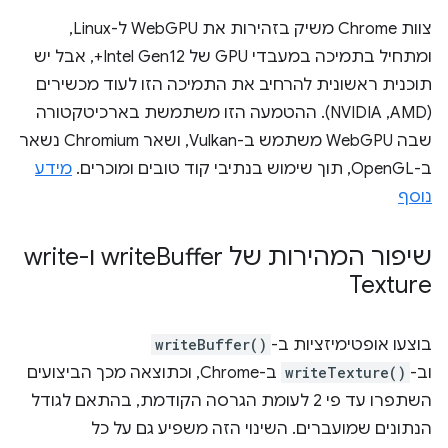
צוות Chrome משיק בזהירות את WebGPU ל-Linux,
ומתחיל בתמיכה במעבדי GPU של Intel Gen12+, אבל יש
תוכנית ראשונית להרחיב את התמיכה הזו לעוד מכשירים
(AMD,‏ NVIDIA). ההטמעה הזו משתמשת בארכיטקטורה
שבה WebGPU משתמש ב-Vulkan, ושאר Chromium נשאר
ב-OpenGL, תוך שימוש בנתיבי קוד טובים ומוכרים.
מידע
נוסף
שיפור המהירות של write
Buffer ו-write
Texture
בוצעו אופטימיזציות ב-
writeBuffer()
וב-
writeTexture()
ב-Chrome, וכתוצאה מכך הביצועים
השתפרו עד פי 2 לעומת הגרסה הקודמת, בהתאם לגודל
הנתונים שמועברים. השינוי הזה משפיע גם על כל