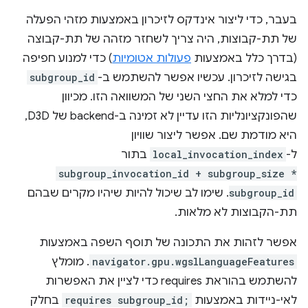
בעבר, כדי ליצור אינדקס לזיכרון באמצעות מזהי הפעלה
של תת-קבוצות, היה צריך לשחזר מזהה של תת-קבוצה
(בדרך כלל באמצעות
פעולות אטומיות
) כדי למנוע חפיפה
בגישה לזיכרון. עכשיו אפשר להשתמש ב-
subgroup_id
כדי למלא את החצי השני של המשוואה הזו. מכיוון
שהפונקציונליות הזו עדיין לא זמינה ב-backend של D3D,
היא מודמת שם. אפשר ליצור שוויון
ל-
local_invocation_index
בתור
subgroup_invocation_id + subgroup_size *
subgroup_id
. שימו לב שיכול להיות שיהיו מקרים שבהם
תת-הקבוצות לא מלאות.
אפשר לזהות את התכונה של תוסף השפה באמצעות
navigator.gpu.wgslLanguageFeatures
. מומלץ
להשתמש בהוראת requires כדי לציין את האפשרות
לאי-ניידות באמצעות
requires subgroup_id;
בחלק