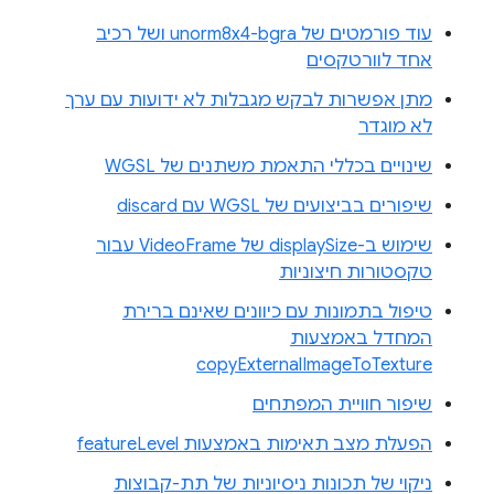
עוד פורמטים של unorm8x4-bgra ושל רכיב
אחד לוורטקסים
מתן אפשרות לבקש מגבלות לא ידועות עם ערך
לא מוגדר
שינויים בכללי התאמת משתנים של WGSL
שיפורים בביצועים של WGSL עם discard
שימוש ב-displaySize של VideoFrame עבור
טקסטורות חיצוניות
טיפול בתמונות עם כיוונים שאינם ברירת
המחדל באמצעות
copyExternalImageToTexture
שיפור חוויית המפתחים
הפעלת מצב תאימות באמצעות featureLevel
ניקוי של תכונות ניסיוניות של תת-קבוצות