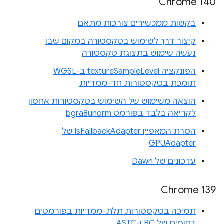
Chrome 140
בקשות ממכשירים צורכות מתאם
קיצור דרך לשימוש בטקסטורה במקום שבו
נעשה שימוש בתצוגת טקסטורה
הפונקציה textureSampleLevel ב-WGSL
תומכת בטקסטורות חד-ממדיות
הוצאה משימוש של השימוש בטקסטורות אחסון
לקריאה בלבד בפורמט bgra8unorm
הסרת המאפיין isFallbackAdapter של
GPUAdapter
עדכונים של Dawn
Chrome 139
תמיכה בטקסטורות תלת-ממדיות בפורמטים
דחוסים של BC ו-ASTC