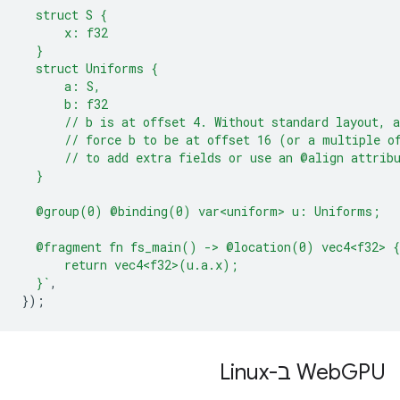
  struct S {
      x: f32
  }
  struct Uniforms {
      a: S,
      b: f32
      // b is at offset 4. Without standard layout, 
      // force b to be at offset 16 (or a multiple o
      // to add extra fields or use an @align attrib
  }
  @group(0) @binding(0) var<uniform> u: Uniforms;
  @fragment fn fs_main() -> @location(0) vec4<f32> {
      return vec4<f32>(u.a.x);
  }`
,
});
GPU ב-Linux
‫Web