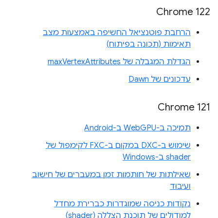
Chrome 122
הרחבת פוטנציאל החשיפה באמצעות מצב
תאימות (תכונה בפיתוח)
הגדלת המגבלה של maxVertexAttributes
עדכונים של Dawn
Chrome 121
תמיכה ב-WebGPU ב-Android
שימוש ב-DXC במקום ב-FXC לקימפול של
shader ב-Windows
שאילתות של חותמות זמן במעברים של חישוב
ועיבוד
נקודות כניסה שמוגדרות כברירת מחדל
למודולים של תוכנת הצללה (shader)