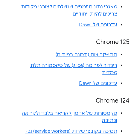
מאגרי נתונים זמניים שנשלחים לצורכי פקודות
צריכים להיות ייחודיים
עדכונים של Dawn
‫Chrome 125
תתי-קבוצות (תכונה בפיתוח)
רינדור לפרוסה (slice) של טקסטורה תלת
ממדית
עדכונים של Dawn
Chrome 124
טקסטורות של אחסון לקריאה בלבד ולקריאה
וכתיבה
תמיכה בקובצי שירות (service workers) וב-