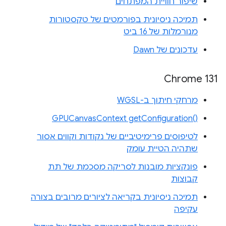
שיפור חוויית המפתחים
תמיכה ניסיונית בפורמטים של טקסטורות
מנורמלות של 16 ביט
עדכונים של Dawn
Chrome 131
מרחקי חיתוך ב-WGSL
‎GPUCanvasContext getConfiguration‎()‎
לטיפוסים פרימיטיביים של נקודות וקווים אסור
שתהיה הטיית עומק
פונקציות מובנות לסריקה מסכמת של תת
קבוצות
תמיכה ניסיונית בקריאה לציורים מרובים בצורה
עקיפה