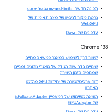
תכונה חדשה: core-features-and-limits
גרסת מקור לניסיון של מצב תאימות של
WebGPU
עדכונים של Dawn
Chrome 138
קיצור דרך לשימוש במאגר כמשאב מחייב
שינויים בדרישות הגודל של מאגרי נתונים זמניים
שמנופים בזמן היצירה
דוח ארכיטקטורה של יחידות GPU מהזמן
האחרון
הוצאה משימוש של המאפיין isFallbackAdapter
של GPUAdapter
עדכונים של Dawn