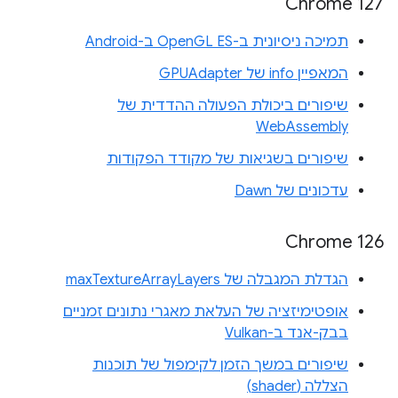
Chrome 127
תמיכה ניסיונית ב-OpenGL ES ב-Android
המאפיין info של GPUAdapter
שיפורים ביכולת הפעולה ההדדית של
WebAssembly
שיפורים בשגיאות של מקודד הפקודות
עדכונים של Dawn
Chrome 126
הגדלת המגבלה של maxTextureArrayLayers
אופטימיזציה של העלאת מאגרי נתונים זמניים
בבק-אנד ב-Vulkan
שיפורים במשך הזמן לקימפול של תוכנות
הצללה (shader)