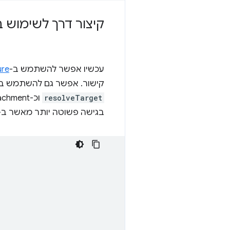
קיצור דרך לשימוש
עכשיו אפשר להשתמש ב-
ure
קישור. אפשר גם להשתמש בו כ-derPassColorAttachment
resolveTarget
וכ-GPURenderPassDepthStencilAttachment
בגישה פשוטה יותר מאשר ב-