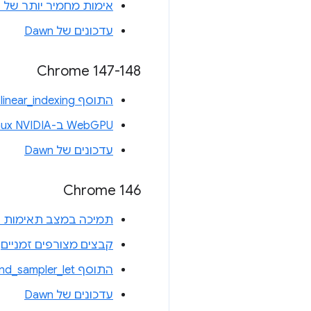
אימות מחמיר יותר של ק
עדכונים של Dawn
‫Chrome 147-148
התוסף WGSL linear_indexing
WebGPU ב-Linux NVIDIA
עדכונים של Dawn
Chrome 146
תמיכה במצב תאימות של WebGPU ב-L ES 3.1
קבצים מצורפים זמניים
התוסף texture_and_sampler_let של WGSL
עדכונים של Dawn