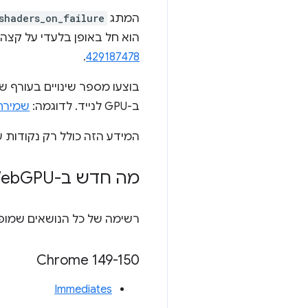
המתג
shaders_on_failure
הוא חל באופן בלעדי על קצה העורף של D3, אבל יכול להיות שבעתיד הוא יחול גם
.
429187478
ב-GPU לנייד. לדוגמה:
שמירת VkFramebuffers ב
המידע הזה כולל רק נקודות ע
מה חדש ב-Web
GPU
רשימה של כל הנושאים שמו
‫Chrome 149-150
Immediates