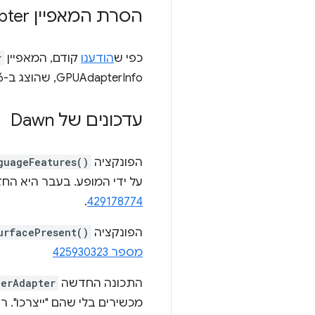
הסרת המאפיין is
Adapter של
כפי ש
הודענו
קודם, המאפיין
r
GPUAdapterInfo, שהוצג ב-Chrome 136.
עדכונים של Dawn
הפונקציה
guageFeatures()
על ידי המופע. בעבר היא החז
.
429178774
הפונקציה
urfacePresent()
מספר 425930323
התכונה החדשה
PerAdapter
מכשירים בלי שהם "ייצרכו". ר