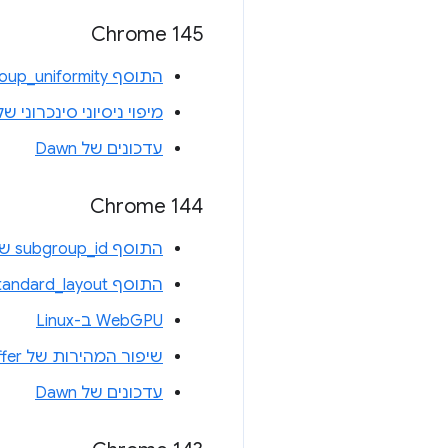
Chrome 145
התוסף subgroup_uniformity של WGSL
מיפוי ניסיוני סינכרוני של 
עדכונים של Dawn
Chrome 144
התוסף subgroup_id של WGSL
התוסף uniform_buffer_standard_layout של WGSL
WebGPU ב-Linux
שיפור המהירות של writeBuffer ו-writeTexture
עדכונים של Dawn