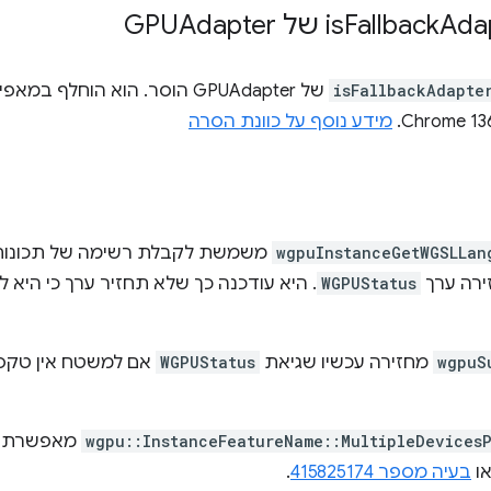
 GPUAdapter
Fallback
isFallbackAdapte
של GPUAdapter הוסר. הוא הוחלף במאפיין
מידע נוסף על כוונת הסרה
wgpuInstanceGetWGSLLan
ירה ערך
WGPUStatus
. היא עודכנה כך שלא תחזיר ערך כי היא ל
wgpuS
מחזירה עכשיו שגיאת
WGPUStatus
אם למשטח אין טקסט
wgpu::InstanceFeatureName::MultipleDevices
מאפשרת ל
או
בעיה מספר 415825174
.