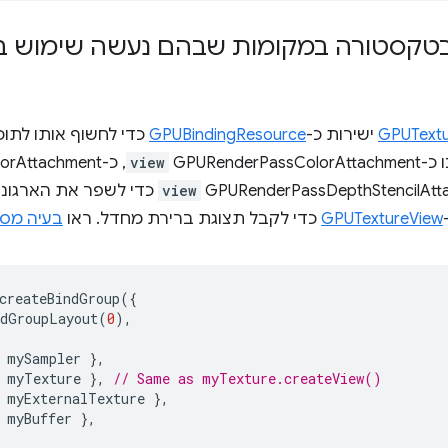
 בטקסטורה במקומות שבהם נעשה שימוש 
GPUText
ישירות כ-
GPUBindingResource
GPURen
view
, כ-GPURenderPassColorAttachment
view
כדי לשפר את הארגונ
GPUTextureView
כדי לקבל תצוגת ברירת מחדל. ראו
בעיה מספר 6323
createBindGroup
({
ndGroupLayout
(
0
),
mySampler
},
myTexture
},
// Same as myTexture.createView()
myExternalTexture
},
myBuffer
},