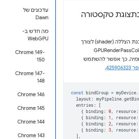
עדכונים של
בתצוגת טקסטורה
Dawn
מה חדש ב-
WebGPU
כדי לחשוף אותו לתוכנת הצללה (shader) לצורך
‫Chrome 149-
ומיה. כך אפשר להשתמש
150
42590
.
‫Chrome 147-
148
const
bindGroup
=
myDevice
.
Chrome 146
layout
:
myPipeline
.
getBi
entries
:
[
Chrome 145
{
binding
:
0
,
resource
:
{
binding
:
1
,
resource
:
Chrome 144
{
binding
:
2
,
resource
:
{
binding
:
3
,
resource
:
Chrome 143
],