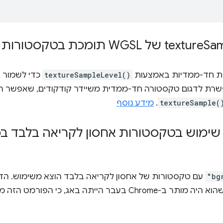
Sa
 חד-ממדיות באמצעות
textureSampleLevel()
כדי לשמור 
פשרת לדגום טקסטורה חד-ממדית משיידר קודקודים, שאפשר ה
textureSample(
.
מידע נוסף
שימוש בטקסטורות אחסון לקריאה בלבד ב
"bg
עם טקסטורות של אחסון לקריאה בלבד הוצא משימוש. הד
במפרט WebGPU, והעובדה שהוא היה מותר ב-Chrome בעבר הייתה בא