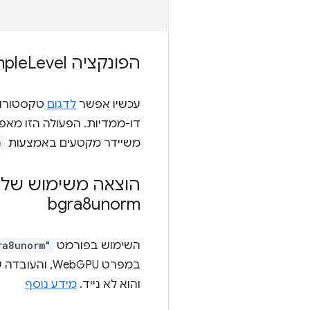
הפונקציה texture
Level של WGSL תומכת בטקסטורות חד-ממדיות
mple
עכשיו אפשר
לדגום
טקסטורות
דו-ממדיות. הפעולה הזו מא
משיידר מקטעים באמצעות
)
הוצאה משימוש של 
bgra8unorm
השימוש בפורמט
ra8unorm"
והוא לא נייד.
מידע נוסף