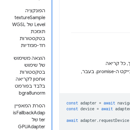
הפונקציה
textureSample
Level של WGSL
תומכת
בטקסטורות
חד-ממדיות
הוצאה משימוש
, כל קריאה
של שימוש
שמתבצעת לאחר מכן באמצעות אותו מתאם תגרום עכשיו לדחיית אובייקט ה-promise. בעבר,
בטקסטורות
אחסון לקריאה
בלבד בפורמט
bgra8unorm
const
adapter
=
await
navig
הסרת המאפיין
const
device
=
await
adapte
isFallbackAdap
ter של
await
adapter
.
requestDevice
GPUAdapter