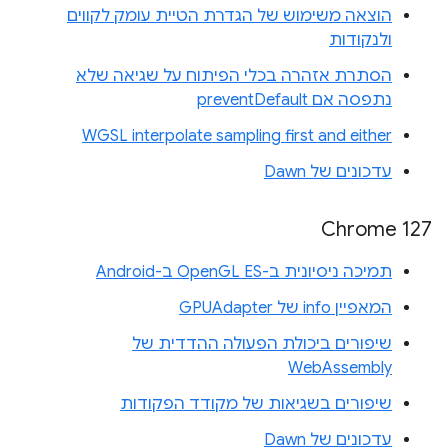
הוצאה משימוש של הגדרת הטיית עומק לקווים
ולנקודות
הסתרת אזהרה בכלי הפיתוח על שגיאה שלא
נתפסה אם preventDefault
WGSL interpolate sampling first and either
עדכונים של Dawn
Chrome 127
תמיכה ניסיונית ב-OpenGL ES ב-Android
המאפיין info של GPUAdapter
שיפורים ביכולת הפעולה ההדדית של
WebAssembly
שיפורים בשגיאות של מקודד הפקודות
עדכונים של Dawn