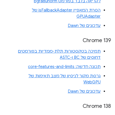
לקריאה בלבד בפורמט bgra8unorm
הסרת המאפיין isFallbackAdapter של
GPUAdapter
עדכונים של Dawn
Chrome 139
תמיכה בטקסטורות תלת-ממדיות בפורמטים
דחוסים של BC ו-ASTC
תכונה חדשה: core-features-and-limits
גרסת מקור לניסיון של מצב תאימות של
WebGPU
עדכונים של Dawn
Chrome 138