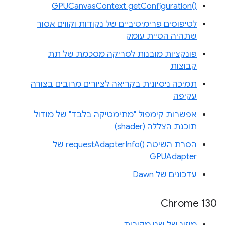
‎GPUCanvasContext getConfiguration‎()‎
לטיפוסים פרימיטיביים של נקודות וקווים אסור
שתהיה הטיית עומק
פונקציות מובנות לסריקה מסכמת של תת
קבוצות
תמיכה ניסיונית בקריאה לציורים מרובים בצורה
עקיפה
אפשרות קימפול "מתימטיקה בלבד" של מודול
תוכנת הצללה (shader)
הסרת השיטה requestAdapterInfo()‎ של
GPUAdapter
עדכונים של Dawn
Chrome 130