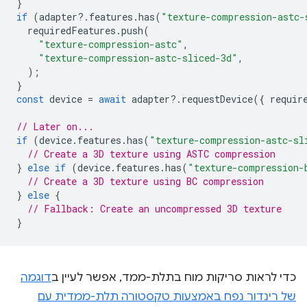
}
if
(
adapter
?
.
features
.
has
(
"texture-compression-astc-
requiredFeatures
.
push
(
"texture-compression-astc"
,
"texture-compression-astc-sliced-3d"
,
);
}
const
device
=
await
adapter
?
.
requestDevice
({
requir
// Later on...
if
(
device
.
features
.
has
(
"texture-compression-astc-sl
// Create a 3D texture using ASTC compression
}
else
if
(
device
.
features
.
has
(
"texture-compression-
// Create a 3D texture using BC compression
}
else
{
// Fallback: Create an uncompressed 3D texture
}
כדי לראות סריקות מוח בתלת-ממד, אפשר לעיין ב
דוגמה
של רינדור נפח באמצעות טקסטורה תלת-ממדית עם