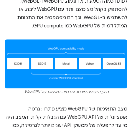
לפתח כמה הטמעות (לדוגמה, WebGPU ו-WebGL),
להסתפק בקהל מצומצם יותר עם WebGPU ליבה, או
להשתמש ב-WebGL, וכך הם מפספסים את התכונות
המתקדמות של WebGPU כמו GPU compute.
היקף חשיפה מורחב עם מצב תאימות של WebGPU.
מצב התאימות של WebGPU מציע פתרון: גרסה
אופציונלית של WebGPU API עם הגבלות קלות. המצב הזה
מיועד להפעלה של ממשקי API ישנים יותר לגרפיקה, כמו