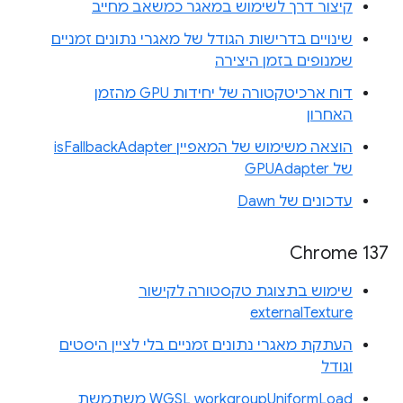
קיצור דרך לשימוש במאגר כמשאב מחייב
שינויים בדרישות הגודל של מאגרי נתונים זמניים
שמנופים בזמן היצירה
דוח ארכיטקטורה של יחידות GPU מהזמן
האחרון
הוצאה משימוש של המאפיין isFallbackAdapter
של GPUAdapter
עדכונים של Dawn
Chrome 137
שימוש בתצוגת טקסטורה לקישור
externalTexture
העתקת מאגרי נתונים זמניים בלי לציין היסטים
וגודל
WGSL workgroupUniformLoad משתמשת