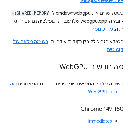
webgpu-headers PR
כשמקשרים את emdawnwebgpu ל-
-sSHARED_MEMORY
,
קובץ ה-webgpu.cpp שלו עובר קומפילציה גם עם הדגל
הזה.
מידע נוסף
המידע הזה כולל רק נקודות עיקריות.
רשימה מלאה של
קומיטים
מה חדש ב-Web
GPU
רשימה של כל הנושאים שמופיעים בסדרת המאמרים
מה
חדש ב-WebGPU
.
‫Chrome 149-150
Immediates