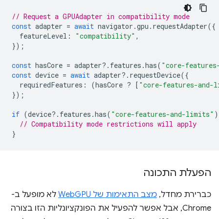
// Request a GPUAdapter in compatibility mode
const
adapter
=
await
navigator
.
gpu
.
requestAdapter
({
featureLevel
:
"compatibility"
,
});
const
hasCore
=
adapter
?
.
features
.
has
(
"core-features
const
device
=
await
adapter
?
.
requestDevice
({
requiredFeatures
:
(
hasCore
?
[
"core-features-and-l
});
if
(
device
?
.
features
.
has
(
"core-features-and-limits"
)
// Compatibility mode restrictions will apply
}
הפעלת התכונה
כברירת מחדל,
מצב התאימות של WebGPU
לא מופעל ב-
Chrome, אבל אפשר להפעיל את הפונקציונליות הזו בצורה