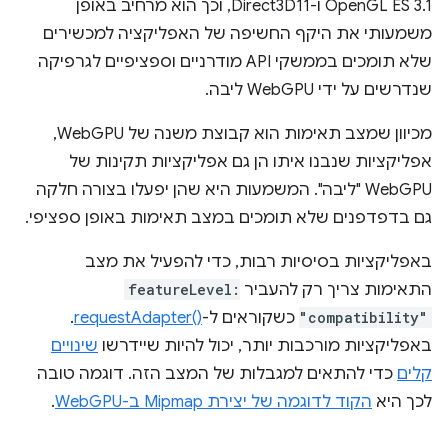
OpenGL ES 3.1 ו-Direct3D11, וכך הוא מרחיב באופן
משמעותי את היקף החשיפה של האפליקציה למכשירים
שלא תומכים בממשקי API מודרניים וספציפיים לגרפיקה
שנדרשים על ידי WebGPU ליבה.
מכיוון שמצב תאימות הוא קבוצת משנה של WebGPU,
אפליקציות שנבנו איתו הן גם אפליקציות תקינות של
WebGPU "ליבה". המשמעות היא שהן יפעלו בצורה חלקה
גם בדפדפנים שלא תומכים במצב תאימות באופן ספציפי.
באפליקציות בסיסיות רבות, כדי להפעיל את מצב
התאימות צריך רק להעביר
featureLevel:
"compatibility"
כשקוראים ל-
‎requestAdapter‎()‎
.
באפליקציות מורכבות יותר, יכול להיות שיידרשו
שינויים
קלים
כדי להתאים למגבלות של המצב הזה. דוגמה טובה
לכך היא
הקוד לדוגמה של יצירת Mipmap ב-WebGPU
.