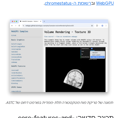
WebGPU
וב
רשומת ה-chromestatus
.
תמונה של סריקת מוח מטקסטורה תלת-ממדית בפורמט דחוס של ASTC.
תכונה חדשה: core-features-and-