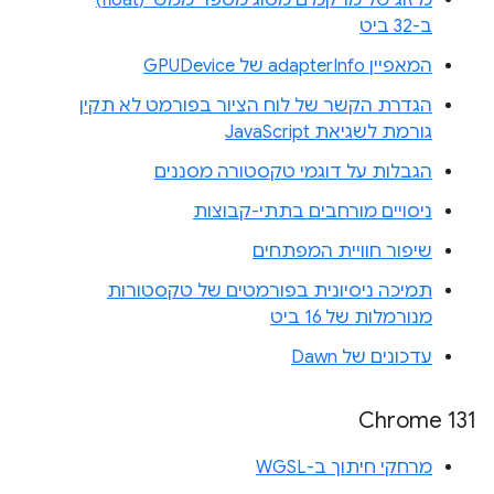
מיזוג של מרקמים מסוג מספר ממשי (float)
ב-32 ביט
המאפיין adapterInfo של GPUDevice
הגדרת הקשר של לוח הציור בפורמט לא תקין
גורמת לשגיאת JavaScript
הגבלות על דוגמי טקסטורה מסננים
ניסויים מורחבים בתתי-קבוצות
שיפור חוויית המפתחים
תמיכה ניסיונית בפורמטים של טקסטורות
מנורמלות של 16 ביט
עדכונים של Dawn
Chrome 131
מרחקי חיתוך ב-WGSL