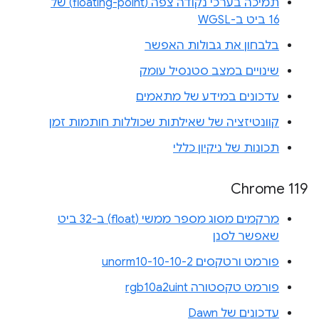
תמיכה בערכי נקודה צפה (floating-point) של
16 ביט ב-WGSL
בלבחון את גבולות האפשר
שינויים במצב סטנסיל עומק
עדכונים במידע של מתאמים
קוונטיזציה של שאילתות שכוללות חותמות זמן
תכונות של ניקיון כללי
Chrome 119
מרקמים מסוג מספר ממשי (float) ב-32 ביט
שאפשר לסנן
פורמט ורטקסים unorm10-10-10-2
פורמט טקסטורה rgb10a2uint
עדכונים של Dawn