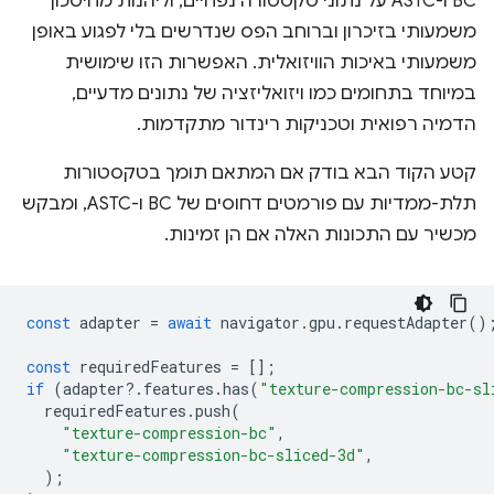
BC ו-ASTC על נתוני טקסטורה נפחיים, וליהנות מחיסכון
משמעותי בזיכרון וברוחב הפס שנדרשים בלי לפגוע באופן
משמעותי באיכות הוויזואלית. האפשרות הזו שימושית
במיוחד בתחומים כמו ויזואליזציה של נתונים מדעיים,
הדמיה רפואית וטכניקות רינדור מתקדמות.
קטע הקוד הבא בודק אם המתאם תומך בטקסטורות
תלת-ממדיות עם פורמטים דחוסים של BC ו-ASTC, ומבקש
מכשיר עם התכונות האלה אם הן זמינות.
const
adapter
=
await
navigator
.
gpu
.
requestAdapter
()
const
requiredFeatures
=
[];
if
(
adapter
?
.
features
.
has
(
"texture-compression-bc-sl
requiredFeatures
.
push
(
"texture-compression-bc"
,
"texture-compression-bc-sliced-3d"
,
);