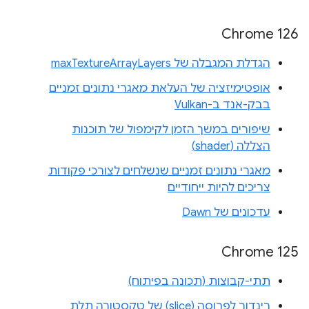
Chrome 126
הגדלת המגבלה של maxTextureArrayLayers
אופטימיזציה של העלאת מאגרי נתונים זמניים
בבק-אנד ב-Vulkan
שיפורים במשך הזמן לקימפול של תוכנות
הצללה (shader)
מאגרי נתונים זמניים שנשלחים לצורכי פקודות
צריכים להיות ייחודיים
עדכונים של Dawn
‫Chrome 125
תתי-קבוצות (תכונה בפיתוח)
רינדור לפרוסה (slice) של טקסטורה תלת