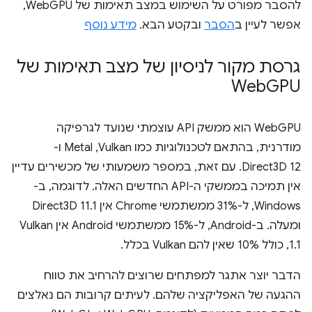
להסבר מפורט על השימוש במצב תאימות של WebGPU,
אפשר לעיין ב
הסבר
ובקטע הבא.
מידע נוסף
גרסת מקור לניסיון של מצב תאימות של
Web
GPU
‫WebGPU הוא ממשק API עוצמתי שנועד לגרפיקה
מודרנית, בהתאם לטכנולוגיות כמו Vulkan,‏ Metal ו-
Direct3D 12. עם זאת, במספר משמעותי של מכשירים עדיין
אין תמיכה בממשקי ה-API החדשים האלה. לדוגמה, ב-
Windows, ל-31% ממשתמשי Chrome אין Direct3D 11.1
ומעלה. ב-Android, ל-15% ממשתמשי Android אין Vulkan
1.1, כולל 10% שאין להם Vulkan בכלל.
הדבר יוצר אתגר למפתחים שרוצים להרחיב את טווח
ההגעה של האפליקציה שלהם. לעיתים קרובות הם נאלצים