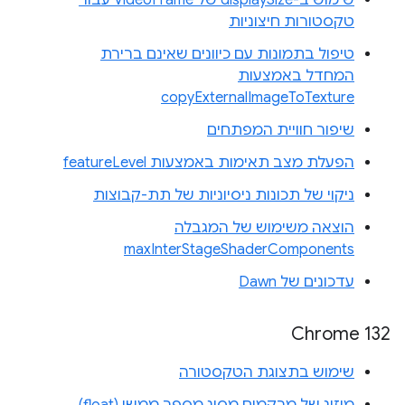
שימוש ב-displaySize של VideoFrame עבור
טקסטורות חיצוניות
טיפול בתמונות עם כיוונים שאינם ברירת
המחדל באמצעות
copyExternalImageToTexture
שיפור חוויית המפתחים
הפעלת מצב תאימות באמצעות featureLevel
ניקוי של תכונות ניסיוניות של תת-קבוצות
הוצאה משימוש של המגבלה
maxInterStageShaderComponents
עדכונים של Dawn
Chrome 132
שימוש בתצוגת הטקסטורה