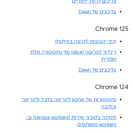
צריכים להיות ייחודיים
עדכונים של Dawn
‫Chrome 125
תתי-קבוצות (תכונה בפיתוח)
רינדור לפרוסה (slice) של טקסטורה תלת
ממדית
עדכונים של Dawn
Chrome 124
טקסטורות של אחסון לקריאה בלבד ולקריאה
וכתיבה
תמיכה בקובצי שירות (service workers) וב-
workers משותפים