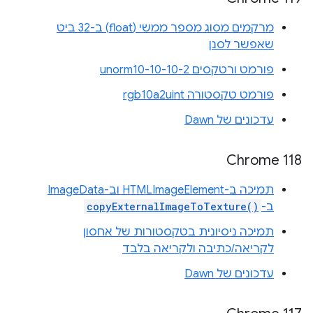
מרקמים מסוג מספר ממשי (float) ב-32 ביט
שאפשר לסנן
פורמט ורטקסים unorm10-10-10-2
פורמט טקסטורה rgb10a2uint
עדכונים של Dawn
Chrome 118
תמיכה ב-HTMLImageElement וב-ImageData
ב-
copyExternalImageToTexture()
תמיכה ניסיונית בטקסטורות של אחסון
לקריאה/כתיבה ולקריאה בלבד
עדכונים של Dawn