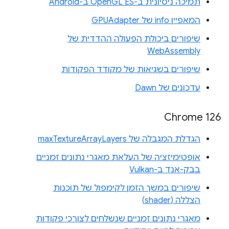
תמיכה ניסיונית ב-OpenGL ES ב-Android
המאפיין info של GPUAdapter
שיפורים ביכולת הפעולה ההדדית של
WebAssembly
שיפורים בשגיאות של מקודד הפקודות
עדכונים של Dawn
Chrome 126
הגדלת המגבלה של maxTextureArrayLayers
אופטימיזציה של העלאת מאגרי נתונים זמניים
בבק-אנד ב-Vulkan
שיפורים במשך הזמן לקימפול של תוכנות
הצללה (shader)
מאגרי נתונים זמניים שנשלחים לצורכי פקודות