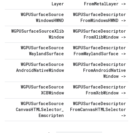
Layer
From
Metal
Layer ->
WGPUSurface
Source
WGPUSurface
Descriptor
Windows
HWND
From
Windows
HWND ->
WGPUSurface
Source
Xlib
WGPUSurface
Descriptor
Window
From
Xlib
Window ->
WGPUSurface
Source
WGPUSurface
Descriptor
Wayland
Surface
From
Wayland
Surface ->
WGPUSurface
Source
WGPUSurface
Descriptor
Android
Native
Window
From
Android
Native
Window ->
WGPUSurface
Source
WGPUSurface
Descriptor
XCBWindow
From
Xcb
Window ->
WGPUSurface
Source
WGPUSurface
Descriptor
Canvas
HTMLSelector
_
From
Canvas
HTMLSelector
Emscripten
->