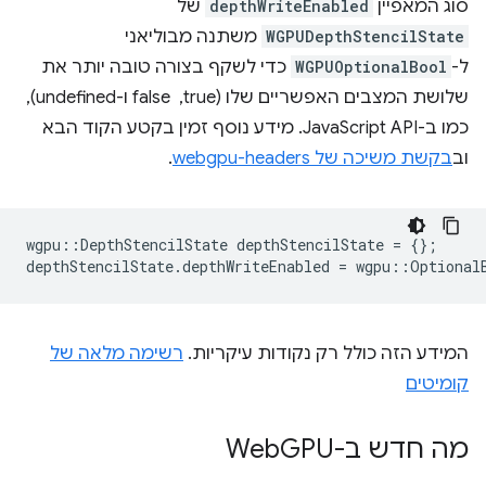
סוג המאפיין
depthWriteEnabled
של
WGPUDepthStencilState
משתנה מבוליאני
ל-
WGPUOptionalBool
כדי לשקף בצורה טובה יותר את
שלושת המצבים האפשריים שלו (true, ‏ false ו-undefined),
כמו ב-JavaScript API. מידע נוסף זמין בקטע הקוד הבא
וב
בקשת משיכה של webgpu-headers
.
wgpu
::
DepthStencilState
depthStencilState
=
{};
depthStencilState
.
depthWriteEnabled
=
wgpu
::
Optional
המידע הזה כולל רק נקודות עיקריות.
רשימה מלאה של
קומיטים
מה חדש ב-Web
GPU