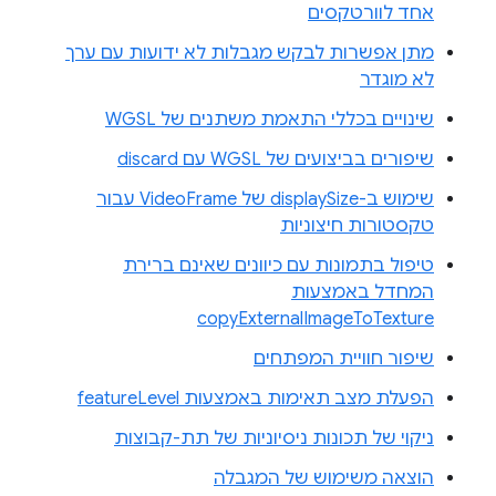
אחד לוורטקסים
מתן אפשרות לבקש מגבלות לא ידועות עם ערך
לא מוגדר
שינויים בכללי התאמת משתנים של WGSL
שיפורים בביצועים של WGSL עם discard
שימוש ב-displaySize של VideoFrame עבור
טקסטורות חיצוניות
טיפול בתמונות עם כיוונים שאינם ברירת
המחדל באמצעות
copyExternalImageToTexture
שיפור חוויית המפתחים
הפעלת מצב תאימות באמצעות featureLevel
ניקוי של תכונות ניסיוניות של תת-קבוצות
הוצאה משימוש של המגבלה