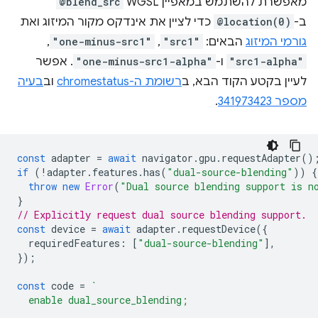
מאפשרת להשתמש במאפיין WGSL
@blend_src
ב-
@location(0)
כדי לציין את אינדקס מקור המיזוג ואת
גורמי המיזוג
הבאים:
"src1"
,‏
"one-minus-src1"
,‏
"src1-alpha"
ו-
"one-minus-src1-alpha"
. אפשר
לעיין בקטע הקוד הבא, ב
רשומת ה-chromestatus
וב
בעיה
מספר 341973423
.
const
adapter
=
await
navigator
.
gpu
.
requestAdapter
()
if
(
!
adapter
.
features
.
has
(
"dual-source-blending"
))
{
throw
new
Error
(
"Dual source blending support is n
}
// Explicitly request dual source blending support.
const
device
=
await
adapter
.
requestDevice
({
requiredFeatures
:
[
"dual-source-blending"
],
});
const
code
=
`
  enable dual_source_blending;