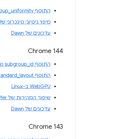
התוסף subgroup_uniformity של WGSL
מיפוי ניסיוני סינכרוני של 
עדכונים של Dawn
Chrome 144
התוסף subgroup_id של WGSL
התוסף uniform_buffer_standard_layout של WGSL
WebGPU ב-Linux
שיפור המהירות של writeBuffer ו-writeTexture
עדכונים של Dawn
Chrome 143