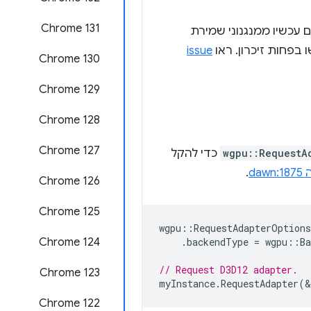
Chrome 131
 עכשיו ממנגנוני שמירת
issue
Chrome 130
Chrome 129
‫Chrome 128
Chrome 127
wgpu::RequestA
כדי להקל
dawn
.
Chrome 126
‫Chrome 125
wgpu
::
RequestAdapterOptions
Chrome 124
.
backendType
=
wgpu
::
B
// Request D3D12 adapter.
Chrome 123
myInstance
.
RequestAdapter
(
&
Chrome 122