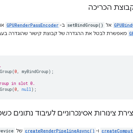
בוצת הכריכה
GPUBind
אל
setBindGroup()
ב-
GPURenderPassEncoder
או
G
מאפשרת לבטל את ההגדרה של קבוצת קישור שהוגדרה בעב
.
Group
(
0
,
myBindGroup
);
roup in slot 0.
Group
(
0
,
null
);
ת צינורות אסינכרוניים לעיבוד נתונים כש
createComput
ו-
createRenderPipelineAsync()
של
Device