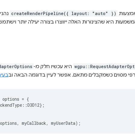
createRenderPipeline({ layout: "auto" })
נהנים
wgpu::RequestAdapterOp
היא עכשיו חלק מ-
dapterOptions
פי מסוים כשמקבלים מתאם. אפשר לעיין בדוגמה הבאה וב
בעיה :1875
options
=
{
ackendType
::
D3D12
};
options
,
myCallback
,
myUserData
);