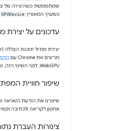
שמתממשת כשהיצירה של צינור 
כשערך המאפיין
GPUDevice
עדכונים על יצירת מודול תוכנת 
יצירת מודול תוכנת הצללה (shader) בייצוג
מריצים את Chrome עם
הדגל
WebGPU. לפני השינוי הזה, שימוש ב-SPIR-V היה גורם ליצירה של
שיפור חוויית המפת
אחסון לקריאה ולכתיבה וקשי
צינורות העברת נתו