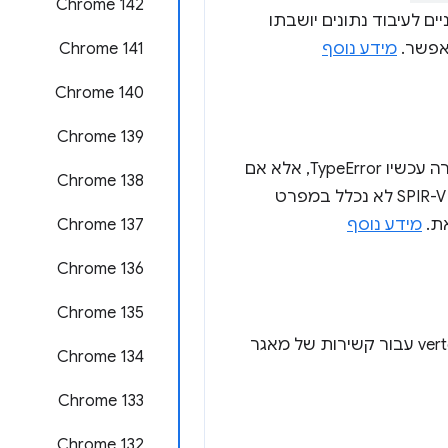
Chrome 142
ם לעיבוד נתונים יושבתו
האפשר.
מידע נוסף
Chrome 141
Chrome 140
Chrome 139
מחזירה עכשיו TypeError, אלא אם
Chrome 138
Unsafe WebGPU Support (תמיכה לא בטוחה ב-WebGPU), כי SPIR-V לא נכלל במפרט
ת.
מידע נוסף
Chrome 137
Chrome 136
Chrome 135
שיפרנו את הודעת השגיאה של האימות לגבי קשירת פריסות של קבוצות קשירה ב-vertex shader עבור קשירות של מאגר
Chrome 134
Chrome 133
Chrome 132