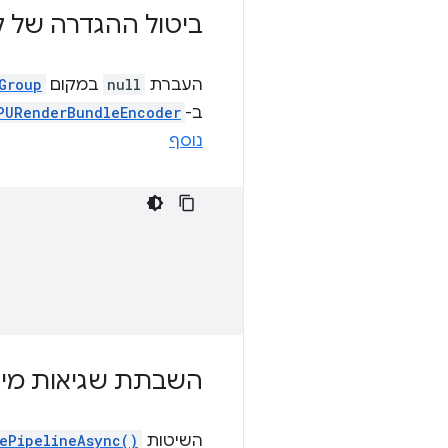
ביטול ההגדרה של ק
העברת
null
במקום
Group
ב-
PURenderBundleEncoder
נוסף
השבתת שגיאות מיציר
השיטות
ePipelineAsync()