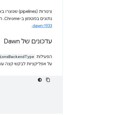
צינורות (pipelines) שנוצרו באמצעות
נתונים במטמון ב-Chrome. המשמעות היא שהצינורות האלה ייווצרו בצורה יעילה יותר וישתמשו בפחות זיכרון. ראו
.
dawn:1933
עדכונים של Dawn
הפעילות
tionsBackendType
על אפליקציות לבקש קצה עור