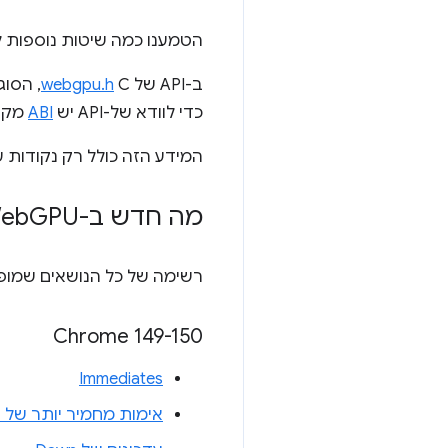
הטמענו כמה שיטות נוספות ל-ode.js
ב-API של
C, הסוג של ערכים בוליאניים השתנה מ-
webgpu.h
כדי לוודא של-API יש
ABI
מקביל ב
המידע הזה כולל רק נקודות ע
מה חדש ב-Web
GPU
רשימה של כל הנושאים שמו
‫Chrome 149-150
Immediates
אימות מחמיר יותר של ק