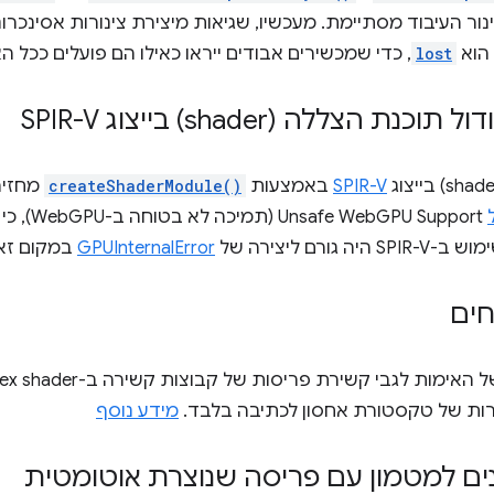
העיבוד מסתיימת. מעכשיו, שגיאות מיצירת צינורות אסינכרוניי
הוא
lost
, כדי שמכשירים אבודים ייראו כאילו הם פועלים ככל 
הצללה (shader) בייצוג SPIR-V
SPIR-V
באמצעות
createShaderModule()
GPUInternalError
במקום זא
חים
רות של טקסטורת אחסון לכתיבה בלבד.
מידע נוסף
נים למטמון עם פריסה שנוצרת אוטומטית