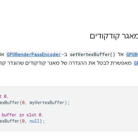
אגר קודקודים
GPUB
אל
setVertexBuffer()
ב-
GPURenderPassEncoder
או
G
מאפשרת לבטל את ההגדרה של מאגר קודקודים שהוגדר קו
t 0.
exBuffer
(
0
,
myVertexBuffer
);
 buffer in slot 0.
exBuffer
(
0
,
null
);