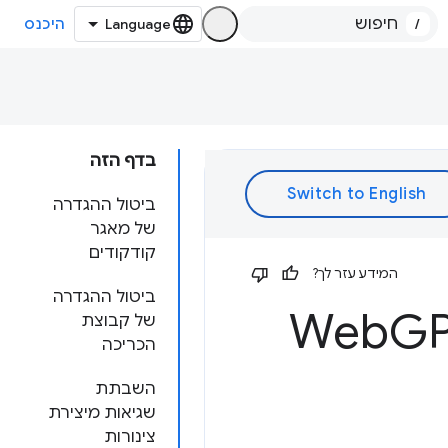
/
היכנס
בדף הזה
ביטול ההגדרה
של מאגר
קודקודים
המידע עזר לך?
ביטול ההגדרה
GP
של קבוצת
הכריכה
השבתת
שגיאות מיצירת
צינורות