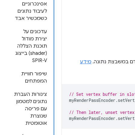
אסינכרוניים
לעיבוד נתונים
כשמכשיר אבד
עדכונים על
יצירת מודול
תוכנת הצללה
(shader) בייצוג
SPIR-V
דם במשבצת נתונה.
מידע
שיפור חוויית
המפתחים
// Set vertex buffer in slo
צינורות העברת
myRenderPassEncoder
.
setVert
נתונים למטמון
עם פריסה
// Then later, unset vertex
שנוצרת
myRenderPassEncoder
.
setVert
אוטומטית