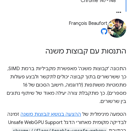
‫Chrome 147-148
François Beaufort
התנסות עם קבוצות משנה
התכונה 'קבוצות משנה' מאפשרת מקביליות ברמת SIMD,
כך ששרשורים בתוך קבוצה יכולים לתקשר ולבצע פעולות
מתמטיות משותפות (לדוגמה, חישוב הסכום של 16
מספרים). כך מתקבלת צורה יעילה מאוד של שיתוף נתונים
בין שרשורים.
הטמעה מינימלית של
ההצעה בנושא קבוצות משנה
זמינה
לבדיקה מקומית מאחורי הדגל Unsafe WebGPU Support
בכתובת
chrome://flags/#enable-unsafe-webgpu
.