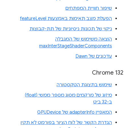
שיפור חוויית המפתחים
הפעלת מצב תאימות באמצעות featureLevel
ניקוי של תכונות ניסיוניות של תת-קבוצות
הוצאה משימוש של המגבלה
maxInterStageShaderComponents
עדכונים של Dawn
Chrome 132
שימוש בתצוגת הטקסטורה
מיזוג של מרקמים מסוג מספר ממשי (float)
ב-32 ביט
המאפיין adapterInfo של GPUDevice
הגדרת הקשר של לוח הציור בפורמט לא תקין