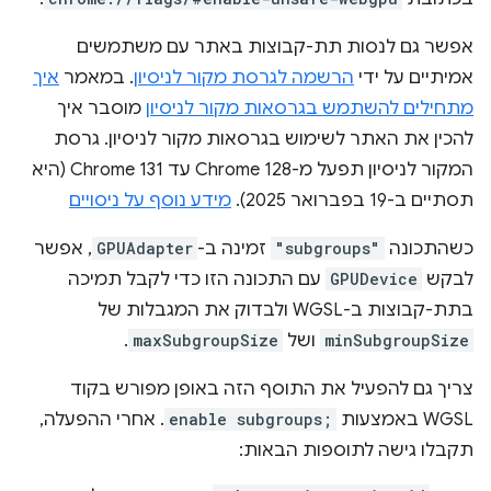
אפשר גם לנסות תת-קבוצות באתר עם משתמשים
אמיתיים על ידי
הרשמה לגרסת מקור לניסיון
. במאמר
איך
מתחילים להשתמש בגרסאות מקור לניסיון
מוסבר איך
להכין את האתר לשימוש בגרסאות מקור לניסיון. גרסת
המקור לניסיון תפעל מ-Chrome 128 עד Chrome 131 (היא
תסתיים ב-19 בפברואר 2025).
מידע נוסף על ניסויים
כשהתכונה
"subgroups"
זמינה ב-
GPUAdapter
, אפשר
לבקש
GPUDevice
עם התכונה הזו כדי לקבל תמיכה
בתת-קבוצות ב-WGSL ולבדוק את המגבלות של
minSubgroupSize
ושל
maxSubgroupSize
.
צריך גם להפעיל את התוסף הזה באופן מפורש בקוד
WGSL באמצעות
enable subgroups;
. אחרי ההפעלה,
תקבלו גישה לתוספות הבאות: