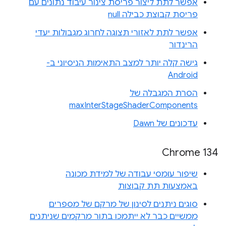
אפשר לתת ליצור פריסת צינור עיבוד נתונים עם
פריסת קבוצת כבילה null
אפשר לתת לאזורי תצוגה לחרוג מגבולות יעדי
הרינדור
גישה קלה יותר למצב התאימות הניסיוני ב-
Android
הסרת המגבלה של
maxInterStageShaderComponents
עדכונים של Dawn
Chrome 134
שיפור עומסי עבודה של למידת מכונה
באמצעות תת קבוצות
סוגים ניתנים לסינון של מרקם של מספרים
ממשיים כבר לא ייתמכו בתור מרקמים שניתנים