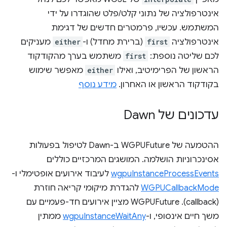
אינטרפולציה של נתוני קלט/פלט שהוגדרו על ידי
המשתמש. עכשיו, פרמטרים חדשים של דגימת
אינטרפולציה
first
(ברירת מחדל) ו-
either
מעניקים
לכם שליטה נוספת:
first
משתמש בערך מהקודקוד
הראשון של הפרימיטיב, ואילו
either
מאפשר שימוש
בקודקוד הראשון או האחרון.
מידע נוסף
עדכונים של Dawn
ההטמעה של WGPUFuture ב-Dawn לטיפול בפעולות
אסינכרוניות הושלמה. המושגים המרכזיים כוללים
wgpuInstanceProcessEvents
לעיבוד אירועים אופטימלי ו-
WGPUCallbackMode
להגדרת מיקומי קריאה חוזרת
(callback). ‫WGPUFuture מציין אירועים חד-פעמיים עם
משך חיים אינסופי, ו-
wgpuInstanceWaitAny
ממתין