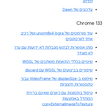
למיזוג
עדכונים של Dawn
Chrome 133
עוד פורמטים של unorm8x4-bgra ושל רכיב
אחד לוורטקסים
מתן אפשרות לבקש מגבלות לא ידועות עם ערך
לא מוגדר
שינויים בכללי התאמת משתנים של WGSL
שיפורים בביצועים של WGSL עם discard
שימוש ב-displaySize של VideoFrame עבור
טקסטורות חיצוניות
טיפול בתמונות עם כיוונים שאינם ברירת
המחדל באמצעות
copyExternalImageToTexture