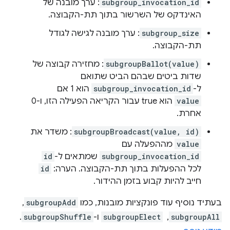
subgroup_invocation_id
: ערך מובנה של
האינדקס של השרשור בתוך תת-הקבוצה.
subgroup_size
: ערך מובנה לגישה לגודל
תת-הקבוצה.
subgroupBallot(value)
: מחזירה קבוצה של
שדות ביטים שבהם הביט שתואם
ל-
subgroup_invocation_id
הוא 1 אם
value
הוא true עבור הקריאה הפעילה הזו, ו-0
אחרת.
subgroupBroadcast(value, id)
: משדר את
value
מההפעלה עם
subgroup_invocation_id
שמתאים ל-
id
לכל ההפעלות בתוך תת-הקבוצה. הערה:
id
חייב להיות קבוע בזמן ההידור.
בעתיד נוסיף עוד פונקציות מובנות, כמו
subgroupAdd
, ‏
subgroupAll
, ‏
subgroupElect
ו-
subgroupShuffle
.