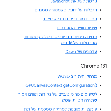
גורמת לשגיאת JavaScript
הגבלות על דוגמי טקסטורה מסננים
ניסויים מורחבים בתתי-קבוצות
שיפור חוויית המפתחים
תמיכה ניסיונית בפורמטים של טקסטורות
מנורמלות של 16 ביט
עדכונים של Dawn
Chrome 131
מרחקי חיתוך ב-WGSL
‎GPUCanvasContext getConfiguration‎()‎
לטיפוסים פרימיטיביים של נקודות וקווים אסור
שתהיה הטיית עומק
פונקציות מובנות לסריקה מסכמת של תת