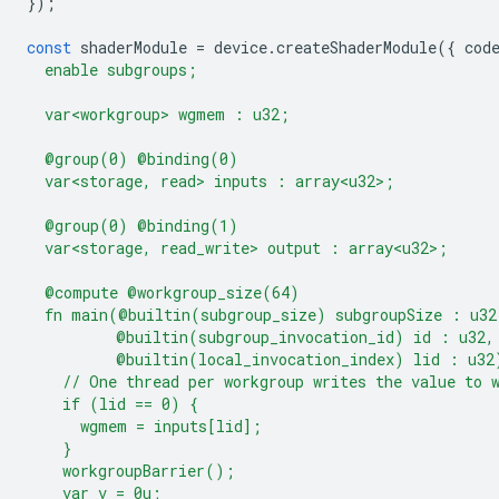
});
const
shaderModule
=
device
.
createShaderModule
({
cod
  enable subgroups;
  var<workgroup> wgmem : u32;
  @group(0) @binding(0)
  var<storage, read> inputs : array<u32>;
  @group(0) @binding(1)
  var<storage, read_write> output : array<u32>;
  @compute @workgroup_size(64)
  fn main(@builtin(subgroup_size) subgroupSize : u32
          @builtin(subgroup_invocation_id) id : u32,
          @builtin(local_invocation_index) lid : u32
    // One thread per workgroup writes the value to 
    if (lid == 0) {
      wgmem = inputs[lid];
    }
    workgroupBarrier();
    var v = 0u;