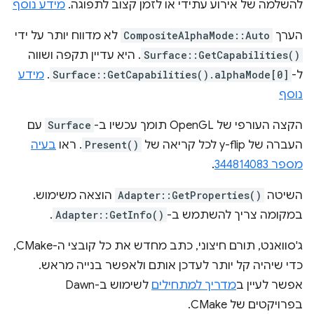
להשלמה של אירוע עתידי או לזמן קצוב לתפוגה.
מידע נוסף
הערך
CompositeAlphaMode::Auto
לא מדווח יותר על ידי
Surface::GetCapabilities()
. היא עדיין תקפה ושווה
ל-
Surface::GetCapabilities().alphaMode[0]
.
מידע
נוסף
הקצה העורפי של OpenGL תומך עכשיו ב-
Surface
עם
העברה של y-flip לכל קריאה של
Present()
. ראו
בעיה
מספר 344814083
.
השיטה
Adapter::GetProperties()
הוצאה משימוש.
במקומה צריך להשתמש ב-
Adapter::GetInfo()
.
ג'סוואנט, תורם חיצוני, כתב מחדש את כל קובצי ה-CMake,
כדי שיהיה קל יותר לעדכן אותם ולאפשר בנייה מראש.
אפשר לעיין ב
מדריך למתחילים
לשימוש ב-Dawn
בפרויקטים של CMake.