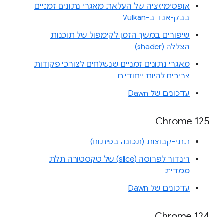
אופטימיזציה של העלאת מאגרי נתונים זמניים
בבק-אנד ב-Vulkan
שיפורים במשך הזמן לקימפול של תוכנות
הצללה (shader)
מאגרי נתונים זמניים שנשלחים לצורכי פקודות
צריכים להיות ייחודיים
עדכונים של Dawn
‫Chrome 125
תתי-קבוצות (תכונה בפיתוח)
רינדור לפרוסה (slice) של טקסטורה תלת
ממדית
עדכונים של Dawn
Chrome 124