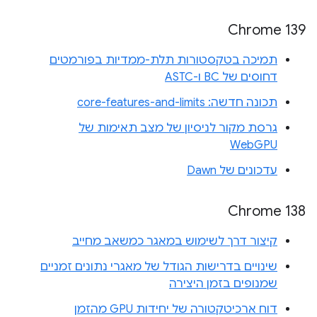
Chrome 139
תמיכה בטקסטורות תלת-ממדיות בפורמטים
דחוסים של BC ו-ASTC
תכונה חדשה: core-features-and-limits
גרסת מקור לניסיון של מצב תאימות של
WebGPU
עדכונים של Dawn
Chrome 138
קיצור דרך לשימוש במאגר כמשאב מחייב
שינויים בדרישות הגודל של מאגרי נתונים זמניים
שמנופים בזמן היצירה
דוח ארכיטקטורה של יחידות GPU מהזמן