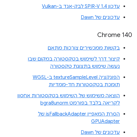
עדכון SPIR-V 1.4 לבק-אנד ב-Vulkan
עדכונים של Dawn
Chrome 140
בקשות ממכשירים צורכות מתאם
קיצור דרך לשימוש בטקסטורה במקום שבו
נעשה שימוש בתצוגת טקסטורה
הפונקציה textureSampleLevel ב-WGSL
תומכת בטקסטורות חד-ממדיות
הוצאה משימוש של השימוש בטקסטורות אחסון
לקריאה בלבד בפורמט bgra8unorm
הסרת המאפיין isFallbackAdapter של
GPUAdapter
עדכונים של Dawn