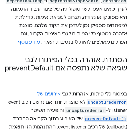
depthBias
,
depthBiasSlopeScale
ו-
depthBiasClamp
לערך שאינו אפס, כשהטופולוגיה של צינור עיבוד התמונה
היא מסוג קו או נקודה, תגרום לשגיאת אימות. כדי לתת
למפתחים מספיק זמן לעדכן את הקוד שלהם, מוצגת
אזהרה במסוף כלי הפיתוח לגבי האימות הקרוב, וגם
הערכים מאולצים להיות 0 בנסיבות האלה.
מידע נוסף
הסתרת אזהרה בכלי הפיתוח לגבי
שגיאה שלא נתפסה אם prevent
Default
במסוף כלי פיתוח, אזהרות לגבי
אירועים של
uncapturederror
לא מוצגות יותר אם נרשם רכיב event
listener ל-
uncapturederror
והופעלה השיטה
preventDefault()
של האירוע בתוך הקריאה החוזרת
(callback) של רכיב event listener. ההתנהגות הזו תואמת