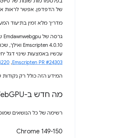
בפלטפורמות שונות של WebGPU כשמשתמשים ב-
של הדפדפן. אפשר לראות את 
מדריך מלא זמין בתיעוד המע
גרסה של Emdawnwebgpu שמופעלת מרחוק כלולה עכשיו ב
עכשיו באמצעות שינוי דגל יחי
Emscripten PR #24303
,‏
4220
המידע הזה כולל רק נקודות ע
מה חדש ב-Web
GPU
רשימה של כל הנושאים שמו
‫Chrome 149-150