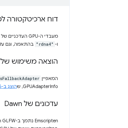
דוח ארכיטקטורה למעבדי PU
מעבדי ה-GPU העדכניים של Nvidia ו-AMD מדווחים עכשיו על
ו-
"rdna4"
בהתאמה, וגם על 
הוצאה משימוש של המ
המאפיין
isFallbackAdapter
GPUAdapterInfo, ש
הוצג ב-Chrome 136
עדכונים של Dawn