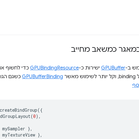
במאגר כמשאב מחייב
מש ב-
GPUBuffer
ישירות כ-
GPUBindingResource
כדי לחשוף אות
שר
GPUBufferBinding
כשגם הגו
סף
createBindGroup
({
ndGroupLayout
(
0
),
mySampler
},
myTextureView
},