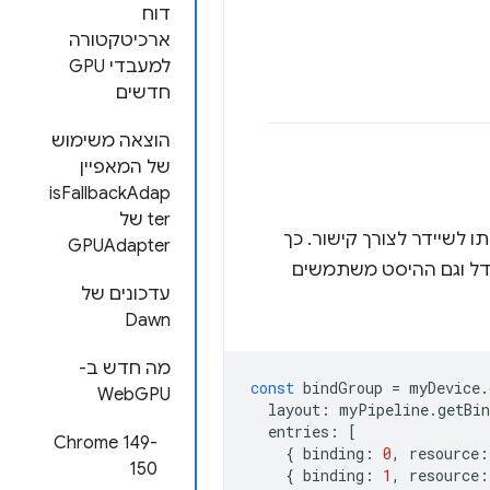
דוח
ארכיטקטורה
למעבדי GPU
חדשים
הוצאה משימוש
של המאפיין
isFallbackAdap
ter של
ו לשיידר לצורך קישור. כך
GPUAdapter
דל וגם ההיסט משתמשים
עדכונים של
Dawn
מה חדש ב-
const
bindGroup
=
myDevice
.
WebGPU
layout
:
myPipeline
.
getBi
entries
:
[
‫Chrome 149-
{
binding
:
0
,
resource
:
150
{
binding
:
1
,
resource
: