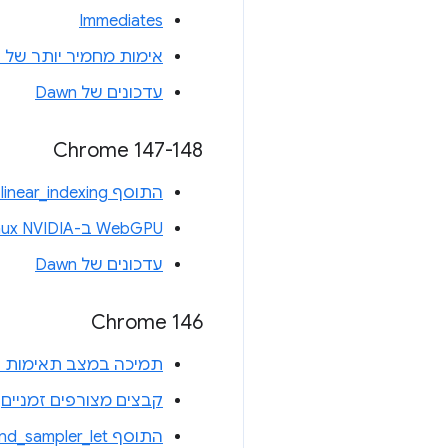
Immediates
אימות מחמיר יותר של ק
עדכונים של Dawn
‫Chrome 147-148
התוסף WGSL linear_indexing
WebGPU ב-Linux NVIDIA
עדכונים של Dawn
Chrome 146
תמיכה במצב תאימות של WebGPU ב-L ES 3.1
קבצים מצורפים זמניים
התוסף texture_and_sampler_let של WGSL