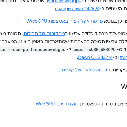
Emdawnwebgpu
השינויים ב-
change dawn:242894
.
ודכן בנושא
פיתוח אפליקציה באמצעות WebGPU
.
מהדורות של חבילות
. תמונת מצ
ד מ-
emcc -sUSE_WEBGPU
ל-
mcc --use-port=emdawnwebgpu
#2
וב-
Dawn CL 243214
.
יקריות.
רשימה מלאה של קומיטים
פיעים בסדרת המאמרים
מה חדש ב-WebGPU
.