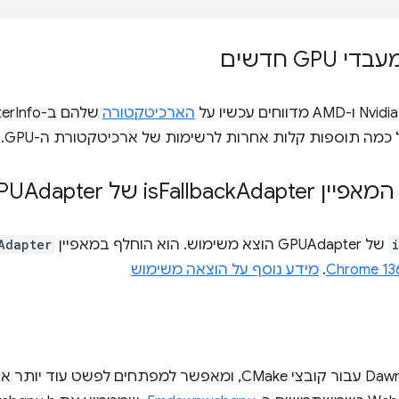
G חדשים
הארכיטקטורה
שלהם ב-GPUAdapterInfo כ-
כמה תוספות קלות אחרות לרשימות של ארכיטקטורת ה-GPU.
אפיין is
Adapter של GPUAdapter
Fallback
של GPUAdapter הוצא משימוש. הוא הוחלף במאפיין
Adapter
.
מידע נוסף על הוצאה משימוש
‫Emscripten נתמך ב-Dawn GLFW עבור קובצי CMake, ומאפשר למפתחים ל