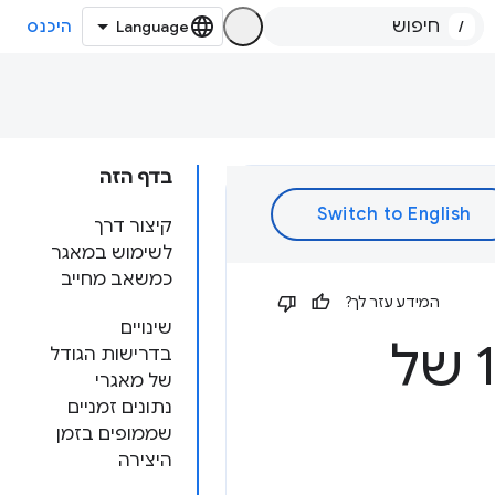
/
היכנס
בדף הזה
קיצור דרך
לשימוש במאגר
כמשאב מחייב
המידע עזר לך?
שינויים
GPU (גרסה 138 של
בדרישות הגודל
של מאגרי
נתונים זמניים
שממופים בזמן
היצירה