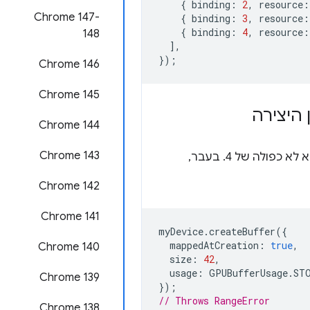
{
binding
:
2
,
resource
:
‫Chrome 147-
{
binding
:
3
,
resource
:
{
binding
:
4
,
resource
:
148
],
});
Chrome 146
Chrome 145
 היצירה
Chrome 144
Chrome 143
הוא לא כפולה של 4. בעבר,
Chrome 142
Chrome 141
myDevice
.
createBuffer
({
mappedAtCreation
:
true
,
Chrome 140
size
:
42
,
usage
:
GPUBufferUsage
.
ST
Chrome 139
});
// Throws RangeError
Chrome 138