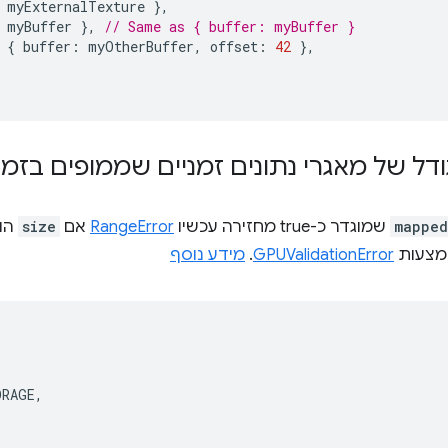
myExternalTexture
},
myBuffer
},
// Same as { buffer: myBuffer }
{
buffer
:
myOtherBuffer
,
offset
:
42
},
ודל של מאגרי נתונים זמניים שממופים בזמן
mapped
שמוגדר כ-true מחזירה עכשיו
RangeError
אם
size
מצעות
GPUValidationError
.
מידע נוסף
ORAGE
,