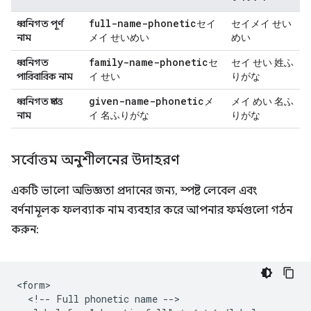
full-name-phonetic
ধ্বনিগত পূর্ণ
セイ
セイメイ せい
নাম
メイ せいめい
めい
family-name-phonetic
ধ্বনিগত
セ
セイ せい 姓ふ
পারিবারিক নাম
イ せい
りがな
given-name-phonetic
ধ্বনিগত প্রদত্ত
メ
メイ めい 名ふ
নাম
イ 名ふりがな
りがな
সর্বোত্তম অনুশীলনের উদাহরণ
একটি ভালো অভিজ্ঞতা প্রদানের জন্য, স্পষ্ট লেবেল এবং
বর্ণনামূলক ফলব্যাক নাম ব্যবহার করে আপনার ফর্মগুলো গঠন
করুন:
<form>

  <!-- Full phonetic name -->
