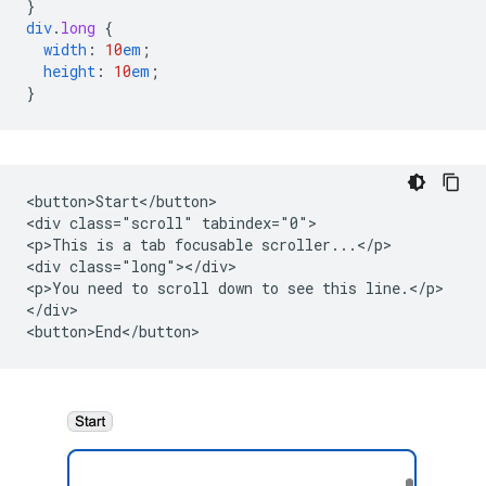
}
div
.
long
{
width
:
10
em
;
height
:
10
em
;
}
<button>Start</button>

<div class="scroll" tabindex="0">

<p>This is a tab focusable scroller...</p>

<div class="long"></div>

<p>You need to scroll down to see this line.</p>

</div>
