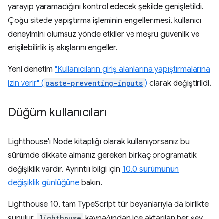
yarayıp yaramadığını kontrol edecek şekilde genişletildi.
Çoğu sitede yapıştırma işleminin engellenmesi, kullanıcı
deneyimini olumsuz yönde etkiler ve meşru güvenlik ve
erişilebilirlik iş akışlarını engeller.
Yeni denetim
"Kullanıcıların giriş alanlarına yapıştırmalarına
izin verir" (
paste-preventing-inputs
)
olarak değiştirildi.
Düğüm kullanıcıları
Lighthouse'ı Node kitaplığı olarak kullanıyorsanız bu
sürümde dikkate almanız gereken birkaç programatik
değişiklik vardır. Ayrıntılı bilgi için
10.0 sürümünün
değişiklik günlüğüne
bakın.
Lighthouse 10, tam TypeScript tür beyanlarıyla da birlikte
sunulur.
lighthouse
kaynağından içe aktarılan her şey