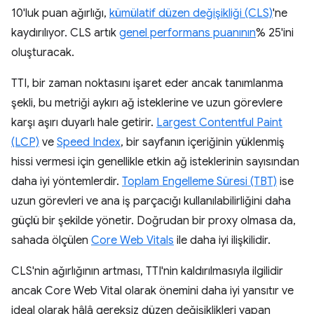
10'luk puan ağırlığı,
kümülatif düzen değişikliği (CLS)
'ne
kaydırılıyor. CLS artık
genel performans puanının
% 25'ini
oluşturacak.
TTI, bir zaman noktasını işaret eder ancak tanımlanma
şekli, bu metriği aykırı ağ isteklerine ve uzun görevlere
karşı aşırı duyarlı hale getirir.
Largest Contentful Paint
(LCP)
ve
Speed Index
, bir sayfanın içeriğinin yüklenmiş
hissi vermesi için genellikle etkin ağ isteklerinin sayısından
daha iyi yöntemlerdir.
Toplam Engelleme Süresi (TBT)
ise
uzun görevleri ve ana iş parçacığı kullanılabilirliğini daha
güçlü bir şekilde yönetir. Doğrudan bir proxy olmasa da,
sahada ölçülen
Core Web Vitals
ile daha iyi ilişkilidir.
CLS'nin ağırlığının artması, TTI'nin kaldırılmasıyla ilgilidir
ancak Core Web Vital olarak önemini daha iyi yansıtır ve
ideal olarak hâlâ gereksiz düzen değişiklikleri yapan