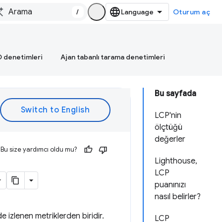
/
Oturum aç
 denetimleri
Ajan tabanlı tarama denetimleri
Bu sayfada
LCP'nin
ölçtüğü
değerler
Bu size yardımcı oldu mu?
Lighthouse,
LCP
puanınızı
nasıl belirler?
izlenen metriklerden biridir.
LCP