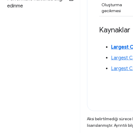
Oluşturma
edinme
gecikmesi
Kaynaklar
Largest C
Largest C
Largest C
Aksi belirtilmediği sürece
lisanslanmıştır. Ayrıntılı bil