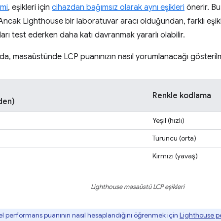
imi
, eşikleri için
cihazdan bağımsız olarak aynı eşikleri
önerir. Bu
r. Ancak Lighthouse bir laboratuvar aracı olduğundan, farklı eşikl
rı test ederken daha katı davranmak yararlı olabilir.
da, masaüstünde LCP puanınızın nasıl yorumlanacağı gösteril
Renkle kodlama
den)
Yeşil (hızlı)
Turuncu (orta)
Kırmızı (yavaş)
Lighthouse masaüstü LCP eşikleri
l performans puanının nasıl hesaplandığını öğrenmek için
Lighthouse p