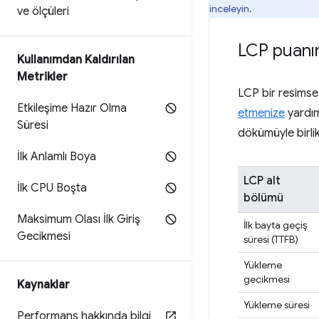
inceleyin.
ve ölçüleri
LCP puanını
Kullanımdan Kaldırılan
Metrikler
LCP bir resimse 
Etkileşime Hazır Olma
etmenize
yardım
Süresi
dökümüyle birlik
İlk Anlamlı Boya
LCP alt
İlk CPU Boşta
bölümü
Maksimum Olası İlk Giriş
İlk bayta geçiş
Gecikmesi
süresi (TTFB)
Yükleme
gecikmesi
Kaynaklar
Yükleme süresi
Performans hakkında bilgi