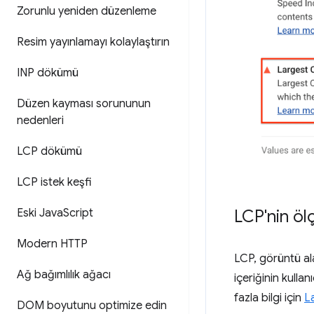
Zorunlu yeniden düzenleme
Resim yayınlamayı kolaylaştırın
INP dökümü
Düzen kayması sorununun
nedenleri
LCP dökümü
LCP istek keşfi
LCP'nin öl
Eski Java
Script
Modern HTTP
LCP, görüntü al
Ağ bağımlılık ağacı
içeriğinin kulla
fazla bilgi için
L
DOM boyutunu optimize edin