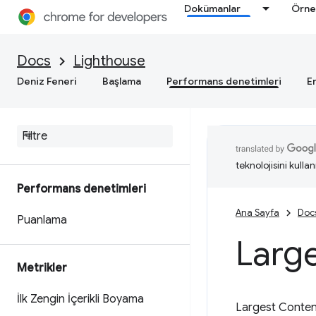
Dokümanlar
Örne
Docs
Lighthouse
Deniz Feneri
Başlama
Performans denetimleri
Er
teknolojisini kullan
Performans denetimleri
Ana Sayfa
Doc
Puanlama
Large
Metrikler
İlk Zengin İçerikli Boyama
Largest Conten