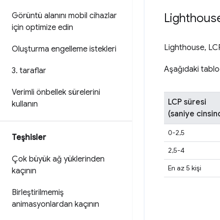
Lighthous
Görüntü alanını mobil cihazlar
için optimize edin
Lighthouse, LCP
Oluşturma engelleme istekleri
Aşağıdaki tablo
3
.
taraflar
Verimli önbellek sürelerini
LCP süresi
kullanın
(saniye cinsin
0-2,5
Teşhisler
2,5-4
Çok büyük ağ yüklerinden
En az 5 kişi
kaçının
Birleştirilmemiş
animasyonlardan kaçının