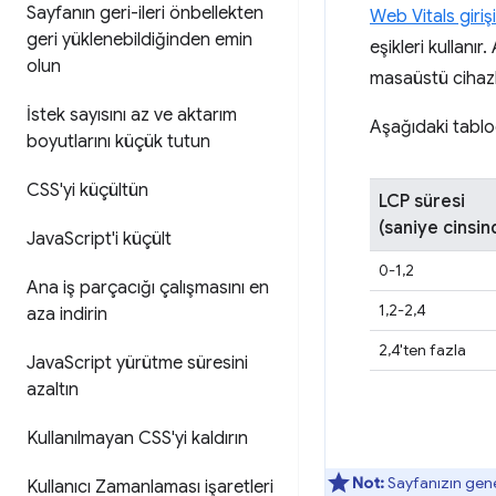
Sayfanın geri-ileri önbellekten
Web Vitals giriş
geri yüklenebildiğinden emin
eşikleri kullanı
olun
masaüstü cihazla
İstek sayısını az ve aktarım
Aşağıdaki tablo
boyutlarını küçük tutun
CSS'yi küçültün
LCP süresi
(saniye cinsin
Java
Script'i küçült
0-1,2
Ana iş parçacığı çalışmasını en
1,2-2,4
aza indirin
2,4'ten fazla
Java
Script yürütme süresini
azaltın
Kullanılmayan CSS'yi kaldırın
Not:
Sayfanızın gene
Kullanıcı Zamanlaması işaretleri