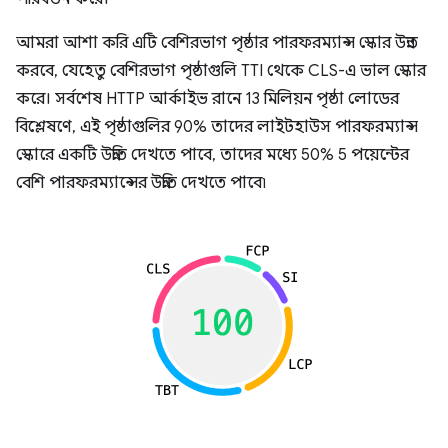
আমরা আশা করি এটি বেশিরভাগ পৃষ্ঠার পারফরম্যান্স স্কোর উন্নত
করবে, যেহেতু বেশিরভাগ পৃষ্ঠাগুলি TTI থেকে CLS-এ ভাল স্কোর
করে। সর্বশেষ HTTP আর্কাইভ রানে 13 মিলিয়ন পৃষ্ঠা লোডের
বিশ্লেষণে, এই পৃষ্ঠাগুলির 90% তাদের লাইটহাউস পারফরম্যান্স
স্কোরে একটি উন্নতি দেখতে পাবে, তাদের মধ্যে 50% 5 পয়েন্টের
বেশি পারফরম্যান্সের উন্নতি দেখতে পাবে৷