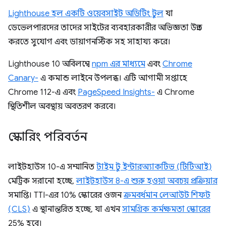
Lighthouse হল একটি ওয়েবসাইট অডিটিং টুল
যা
ডেভেলপারদের তাদের সাইটের ব্যবহারকারীর অভিজ্ঞতা উন্নত
করতে সুযোগ এবং ডায়াগনস্টিক সহ সাহায্য করে।
Lighthouse 10 অবিলম্বে
npm এর মাধ্যমে
এবং
Chrome
Canary-
এ কমান্ড লাইনে উপলব্ধ। এটি আগামী সপ্তাহে
Chrome 112-এ এবং
PageSpeed ​​Insights-
এ Chrome
স্থিতিশীল অবস্থায় অবতরণ করবে।
স্কোরিং পরিবর্তন
লাইটহাউস 10-এ সম্মানিত
টাইম টু ইন্টারঅ্যাকটিভ (টিটিআই)
মেট্রিক সরানো হচ্ছে,
লাইটহাউস 8-এ শুরু হওয়া অবচয় প্রক্রিয়ার
সমাপ্তি। TTI-এর 10% স্কোরের ওজন
ক্রমবর্ধমান লেআউট শিফট
(CLS)
এ স্থানান্তরিত হচ্ছে, যা এখন
সামগ্রিক কর্মক্ষমতা স্কোরের
25% হবে।