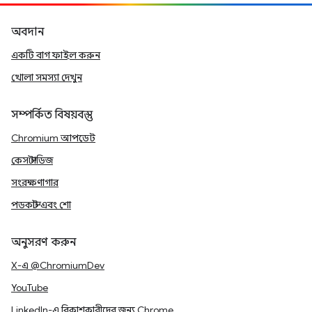
অবদান
একটি বাগ ফাইল করুন
খোলা সমস্যা দেখুন
সম্পর্কিত বিষয়বস্তু
Chromium আপডেট
কেস স্টাডিজ
সংরক্ষণাগার
পডকাস্ট এবং শো
অনুসরণ করুন
X-এ @ChromiumDev
YouTube
LinkedIn-এ বিকাশকারীদের জন্য Chrome