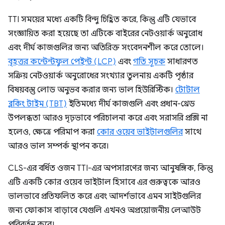
TTI সময়ের মধ্যে একটি বিন্দু চিহ্নিত করে, কিন্তু এটি যেভাবে
সংজ্ঞায়িত করা হয়েছে তা এটিকে বাইরের নেটওয়ার্ক অনুরোধ
এবং দীর্ঘ কাজগুলির জন্য অতিরিক্ত সংবেদনশীল করে তোলে।
বৃহত্তর কন্টেন্টফুল পেইন্ট (LCP)
এবং
গতি সূচক
সাধারণত
সক্রিয় নেটওয়ার্ক অনুরোধের সংখ্যার তুলনায় একটি পৃষ্ঠার
বিষয়বস্তু লোড অনুভব করার জন্য ভাল হিউরিস্টিক।
টোটাল
ব্লকিং টাইম (TBT)
ইতিমধ্যে দীর্ঘ কাজগুলি এবং প্রধান-থ্রেড
উপলব্ধতা আরও দৃঢ়ভাবে পরিচালনা করে এবং সরাসরি প্রক্সি না
হলেও, ক্ষেত্রে পরিমাপ করা
কোর ওয়েব ভাইটালগুলির
সাথে
আরও ভাল সম্পর্ক স্থাপন করে।
CLS-এর বর্ধিত ওজন TTI-এর অপসারণের জন্য আনুষঙ্গিক, কিন্তু
এটি একটি কোর ওয়েব ভাইটাল হিসাবে এর গুরুত্বকে আরও
ভালভাবে প্রতিফলিত করে এবং আদর্শভাবে এমন সাইটগুলির
জন্য ফোকাস বাড়াবে যেগুলি এখনও অপ্রয়োজনীয় লেআউট
পরিবর্তন করে।