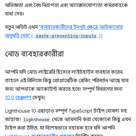
অভিজ্ঞতা এবং বৈধ নিরাপত্তা এবং অ্যাক্সেসযোগ্যতা কর্মপ্রবাহকে
বাধা দেয়।
নতুন অডিট এখন
"ব্যবহারকারীদের ইনপুট ক্ষেত্রে আটকানোর
অনুমতি দেয়" (
paste-preventing-inputs
)।
নোড ব্যবহারকারীরা
আপনি যদি নোড লাইব্রেরি হিসেবে লাইটহাউস ব্যবহার করেন,
তাহলে এই রিলিজে কিছু প্রোগ্রামেটিক ব্রেকিং পরিবর্তন আছে যার
জন্য আপনাকে অ্যাকাউন্ট করতে হবে। সম্পূর্ণ বিবরণের জন্য
10.0 চেঞ্জলগ
দেখুন।
Lighthouse 10 এছাড়াও সম্পূর্ণ TypeScript টাইপ ঘোষণা সহ
জাহাজ!
lighthouse
থেকে আমদানি করা যেকোনো কিছু এখন
টাইপ করা উচিত, যা বিশেষভাবে সহায়ক হবে যদি আপনি