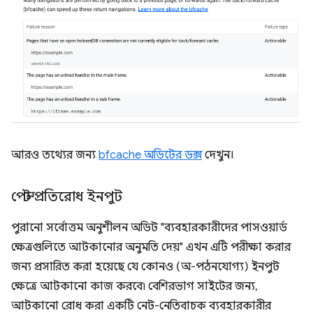
আরও তথ্যের জন্য
bfcache অডিটের ডক্স
দেখুন।
পেস্ট প্রতিরোধ ইনপুট
পুরানো সর্বোত্তম অনুশীলন অডিট "ব্যবহারকারীদের পাসওয়ার্ড
ক্ষেত্রগুলিতে আটকানোর অনুমতি দেয়" এখন এটি পরীক্ষা করার
জন্য প্রসারিত করা হয়েছে যে কোনও (অ-পঠনযোগ্য) ইনপুট
ক্ষেত্রে আটকানো কাজ করবে৷ বেশিরভাগ সাইটের জন্য,
আটকানো রোধ করা একটি নেট-নেতিবাচক ব্যবহারকারীর