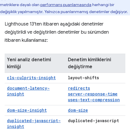
metriklere dayalı olan
performans puanlamasında
herhangi bir
değişiklik yapılmamıştır. Yalnızca puanlanmamış denetimler değişiyor.
Lighthouse 13'ten itibaren aşağıdaki denetimler
değiştirildi ve değiştirilen denetimler bu sürümden
itibaren kullanılamaz:
Yeni analiz denetimi
Denetim kimliklerini
kimliği
değiştirme
cls-culprits-insight
layout-shifts
document-latency-
redirects
insight
server-response-time
uses-text-compression
dom-size-insight
dom-size
duplicated-javascript-
duplicated-javascript
insight