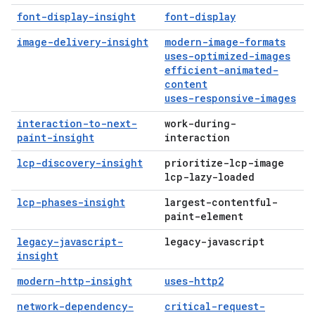
font-display-insight
font-display
image-delivery-insight
modern-image-formats
uses-optimized-images
efficient-animated-
content
uses-responsive-images
interaction-to-next-
work-during-
paint-insight
interaction
lcp-discovery-insight
prioritize-lcp-image
lcp-lazy-loaded
lcp-phases-insight
largest-contentful-
paint-element
legacy-javascript-
legacy-javascript
insight
modern-http-insight
uses-http2
network-dependency-
critical-request-