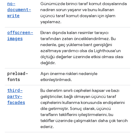
no-
Günümüzde birinci taraf komut dosyalarında
document-
nadiren sorun yaşanır ve bunu kullanan
write
üçüncü taraf komut dosyaları için işlem
yapılamaz.
offscreen-
Ekran dışında kalan resimler tarayıcı
images
tarafından zaten önceliklendirilmez. Bu
nedenle, geç yükleme bant genişliğini
azaltmaya yardımcı olsa da Lighthouse'un
ölçtüğü değerler üzerinde etkisi olması olası
değildir.
preload-
Aşırı önerme riskleri nedeniyle
fonts
etkinleştirilmedi.
third-
Bu denetim sınırlı cepheleri kapsar ve bazı
party-
geliştiriciler, bağlı olmayan üçüncü taraf
facades
cephelerini kullanma konusunda endişelerini
dile getirmiştir. Sonuç olarak, üçüncü
tarafların tekliflerini iyileştirmelerini, bu
teklifler üzerinde çalışmaktan daha çok tercih
ederiz.