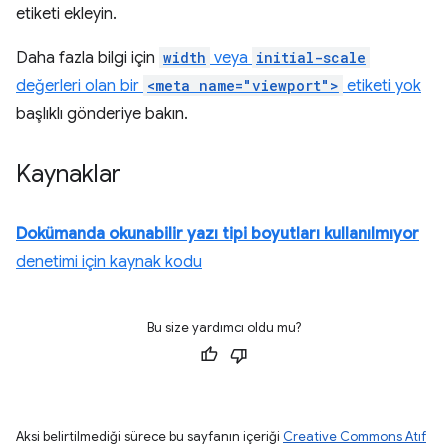
etiketi ekleyin.
Daha fazla bilgi için
width
veya
initial-scale
değerleri olan bir
<meta name="viewport">
etiketi yok
başlıklı gönderiye bakın.
Kaynaklar
Dokümanda okunabilir yazı tipi boyutları kullanılmıyor
denetimi için kaynak kodu
Bu size yardımcı oldu mu?
Aksi belirtilmediği sürece bu sayfanın içeriği
Creative Commons Atıf