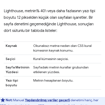
Lighthouse, metnin% 40'ı veya daha fazlasının yazı tipi
boyutu 12 pikselden küçük olan sayfaları işaretler. Bir
sayfa denetimi geçemediğinde Lighthouse, sonuçları
dört sütunlu bir tabloda listeler:
Kaynak
Okunaksız metne neden olan CSS kural
kümesinin kaynak konumu.
Seçici
Kural kümesinin seçicisi.
Sayfa Metninin
Sayfadaki metnin kurallar grubundan
Yüzdesi
etkilenen yüzdesi.
Yazı tipi
Metnin hesaplanan boyutu.
boyutu
Not:
Manuel
Yapılandırılmış veriler geçerli
denetimi hariç, her