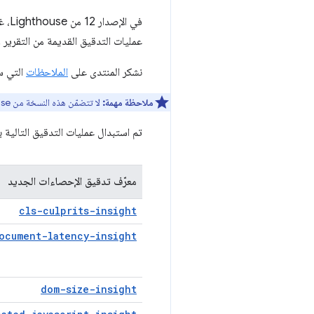
عمليات التدقيق القديمة من التقرير وملف JSON ا
نشكر المنتدى على
الملاحظات
التي س
ملاحظة مهمة:
لا تتضمّن هذه النسخة من Lighthouse أي تغييرات على
تم استبدال عمليات التدقيق التالية بدءًا من الإصدار 13 من Lighthouse، ولم تعُد عمليات التدقيق ا
معرّف تدقيق الإحصاءات الجديد
cls-culprits-insight
ocument-latency-insight
dom-size-insight