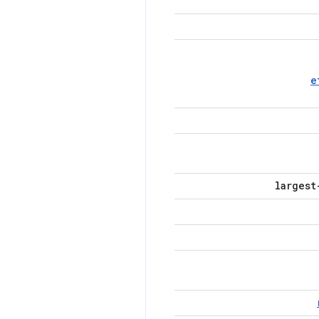
e
largest