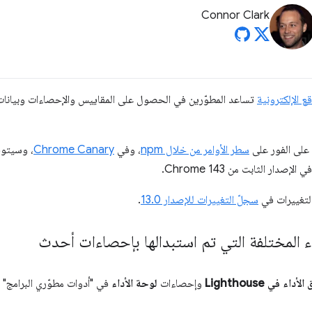
Connor Clark
تساعد المطوّرين في الحصول على المقاييس والإحصاءات وبيانا
سطر الأوامر من خلال npm
، وفي
Chrome Canary
، وسيتوف
ار الثابت من Chrome 143.
بالتغييرات في
سجلّ التغييرات للإصدار 13.0
.
اء المختلفة التي تم استبدالها بإحصاءات أحدث
ء في Lighthouse
وإحصاءات
لوحة الأداء
في "أدوات مطوّري البرامج" 