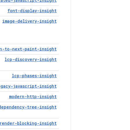
cated-javascript-insight
font-display-insight
image-delivery-insight
n-to-next-paint-insight
lcp-discovery-insight
lcp-phases-insight
egacy-javascript-insight
modern-http-insight
dependency-tree-insight
render-blocking-insight