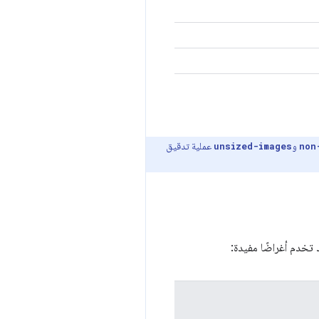
و
عملية تدقيق
unsized-images
non
ُد تخدم أغراضًا مفيدة: