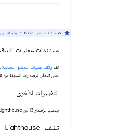
ملاحظة:
هناك بعض الاختلافات البسيطة عن
ع
مستندات عمليات التدقي
لقد
وثّقنا عمليات التدقيق الجديدة
حتى تتمكّن الإصدارات السابقة من Lighthouse من الربط بها.
التغييرات الأخرى
يتطلّب الإصدار 13 من Lighthouse توفّر الإصدار 22.19 أو إصدار أحدث من Node.
تشغيل Lighthouse