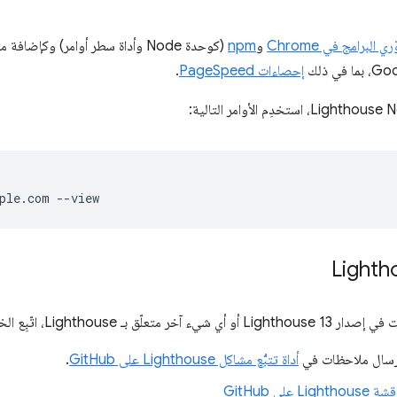
 البرامج في Chrome
و
npm
(كوحدة Node وأداة سطر أوامر) وكإضافة متصفّح (في
إحصاءات PageSpeed
.
Lighth، اتّبِع الخطوات التالية:
 إرسال ملاحظات في
أداة تتبُّع مشاكل Lighthouse على GitHub
.
 على GitHub