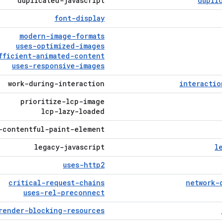
duplicated-javascript
dupli
font-display
modern-image-formats
uses-optimized-images
fficient-animated-content
uses-responsive-images
work-during-interaction
interactio
prioritize-lcp-image
lcp-lazy-loaded
-contentful-paint-element
legacy-javascript
l
uses-http2
critical-request-chains
network-
uses-rel-preconnect
render-blocking-resources