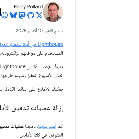
Barry Pollard
تاريخ النشر: 10 أكتوبر 2025
‫Lighthouse هي أداة لتدقيق المواقع الإلكترونية
المستخدم على مواقعهم الإلكترونية.
يتوفّر الإصدار 13 من Lighthouse على الفور على
خلال الأسبوع المقبل. سيتم طرحها في الإصد
يمكنك الاطّلاع على القائمة الكاملة 
إزالة عمليات تدقيق الأد
كما
أعلنّا سابقًا
، دمجنا
عمليات تدقيق الأدا
المتوفّرة في كلتا الأداتين.