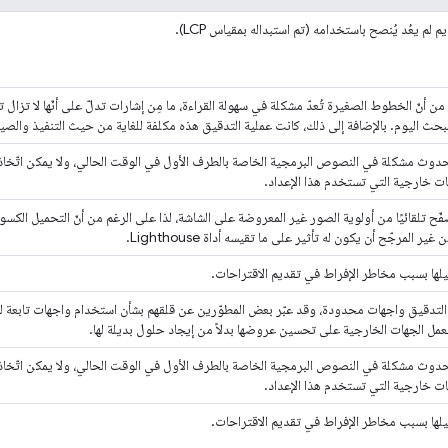
لم يعُد يُنصح باستخدامه (تم استبداله بمقياس LCP).
من أنّ الخطوط الصغيرة تُعدّ مشكلة في سهولة القراءة، ما مِن إشارات تدلّ على أنّها لا تزا
حث اليوم. بالإضافة إلى ذلك، كانت عملية التدقيق هذه مكلفة للغاية من حيث التنفيذ والصيا
حدوث مشكلة في النصوص البرمجية الخاصة بالطرف الأول في الوقت الحالي، ولا يمكن اتّخاذ
هات خارجية التي تستخدم هذا الإعداد.
صفّح تلقائيًا من أولوية الصور غير المعروضة على الشاشة، لذا على الرغم من أنّ التحميل الكس
غير المرجّح أن يكون له تأثير على ما تقيسه أداة Lighthouse.
يلها بسبب مخاطر الإفراط في تقديم الاقتراحات.
لتدقيق واجهات محدودة، وقد عبّر بعض المطوّرين عن قلقهم بشأن استخدام واجهات تابعة لج
عمل الجهات الخارجية على تحسين عروضها بدلاً من إيجاد حلول بديلة لها.
حدوث مشكلة في النصوص البرمجية الخاصة بالطرف الأول في الوقت الحالي، ولا يمكن اتّخاذ
هات خارجية التي تستخدم هذا الإعداد.
يلها بسبب مخاطر الإفراط في تقديم الاقتراحات.