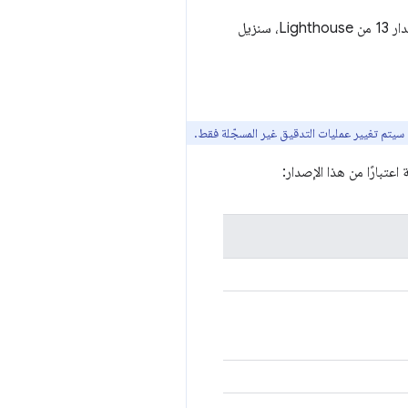
في الإصدار 12 من Lighthouse، غيّرنا العرض التلقائي في تقارير Lighthouse لعرض هذه الإحصاءات، وفي الإصدار 13 من Lighthouse، سنزيل
 سيتم تغيير عمليات التدقيق غير المسجّلة فقط.