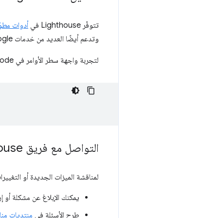
تتوفّر Lighthouse في
أدوات مطوّري
وتدعم أيضًا العديد من خدمات Google، بما في ذلك
لتجربة واجهة سطر الأوامر في Lighthouse Node، استخدِم الأوامر التالية:
التواصل مع فريق Lighthouse
لمناقشة الميزات الجديدة أو التغييرات في إصدار Lighthouse 13 أو أي شيء آخر متعلّق بـ ouse
يمكنك الإبلاغ عن مشكلة أو
طرح الأسئلة في
منتديات مناقشة Lighthouse