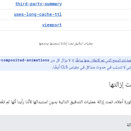
third-party-summary
uses-long-cache-ttl
viewport
عمليات تدقيق تمت إعادة تسميتها ودمجها
مليات الدمج التي تم الإعلان عنها سابقًا
، إذ لا يزال كل من
-composited-animations
 تتسبّب في حدوث مشاكل في مقياس CLS أيضًا.
 إزالتها
ة أعلاه، تمت إزالة عمليات التدقيق التالية بدون استبدالها لأنّنا رأينا أنّها لم تع
لة