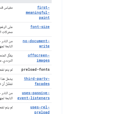
first-
مقياس قديم 
meaningful-
paint
font-size
على الرغم 
محركات الب
no-document-
من النادر 
write
التابعة لج
offscreen-
يقلّل المت
images
الترددي، من 
preload-fonts
لم يتم تفع
third-party-
يشمل هذا ا
facades
نفضّل أن ت
uses-passive-
من النادر 
event-listeners
التابعة لج
uses-rel-
لم يتم تفع
preload