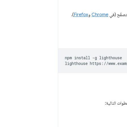
Chrome
و
Firefox
).
npm install -g lighthouse
