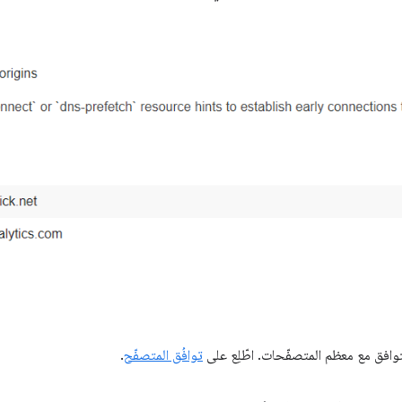
افق مع معظم المتصفّحات. اطّلِع على
توافُق المتصفّح
.