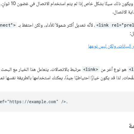
الثمين، لا سيّما في ال
اية الاتصال.
<link rel="pre
، لأنّه تعديل أكثر شمولاً للأداء، ولكن احتفظ بـ
nnect">
ل:
البيانات، ولكن ليس نوعها
<
هو نوع آخر من
<link>
مرتبط بالاتصالات. يتعامل هذا الخيار مع البحث 
ّحات، لذا قد يكون خيارًا احتياطيًا جيدًا. يمكنك استخدامها بالطريقة نفسها تمامً
ة