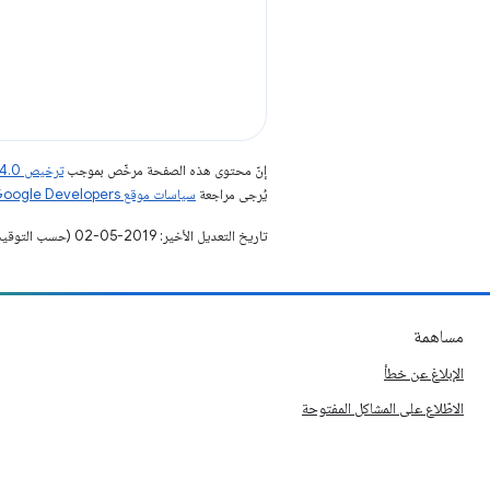
إنّ محتوى هذه الصفحة مرخّص بموجب
ترخيص Creative Commons Attribution 4.0‏
يُرجى مراجعة
سياسات موقع Google Developers‏
تاريخ التعديل الأخير: 2019-05-02 (حسب التوقيت العالمي المتفَّق عليه)
مساهمة
الإبلاغ عن خطأ
الاطّلاع على المشاكل المفتوحة