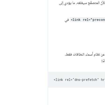
اتصالات الآمنة. ويكون ذلك سيئًا بشكل خاص إذا لم يتم استخدام الاتصال في غضون 10 ثوانٍ، لأنّ المتصفّح سيغلقه، ما يؤدي إلى
<link rel="preco
في
عن نظام أسماء النطاقات فقط،
ا: