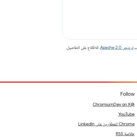
جب
ترخيص Apache 2.0‏
. للاطّلاع على التفاصيل،
Follow
@ChromiumDev on X
YouTube
Chrome للمطوّرين على LinkedIn
خلاصة RSS