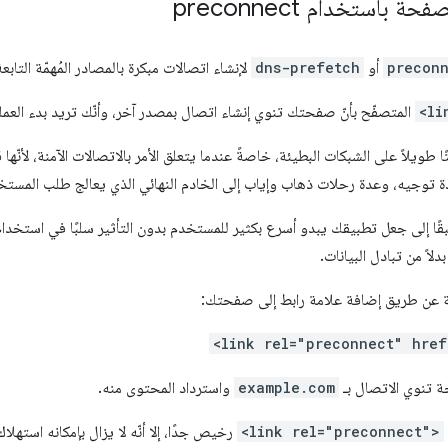
استخدام preconnect
precon
أو
dns-prefetch
لإنشاء اتصالات مبكرة بالمصادر المُهمّة التاب
<li
المتصفّح بأنّ صفحتك تنوي إنشاء اتصال بمصدر آخر، وأنّك تريد بدء الع
ًا طويلاً على الشبكات البطيئة، خاصةً عندما يتعلق الأمر بالاتصالات الآمنة، لأن
قًا إلى جعل تطبيقك يبدو أسرع بكثير للمستخدم بدون التأثير سلبًا في استخدا
لاً من تبادل البيانات.
طة عن طريق إضافة علامة رابط إلى صفحتك:
<link rel="preconnect" href
ة تنوي الاتصال بـ
example.com
واسترداد المحتوى منه.
<link rel="preconnect">
رخيص جدًا، إلا أنّه لا يزال بإمكانه استهل