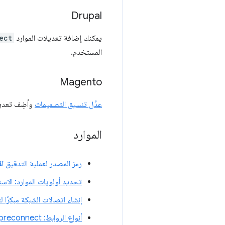
Drupal
يمكنك إضافة تعديلات الموارد
ect
المستخدم.
Magento
عدِّل تنسيق التصميمات
وأضِف تعديلات الموارد ect
الموارد
رمز المصدر لعملية التدقيق
ال
تحديد أولويات الموارد: الاس
إنشاء اتصالات الشبكة مبكرً
أنواع الروابط: preconnect