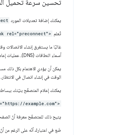
تحسين سرعة تحميل الصفحة ب
يمكنك إضافة تعديلات المورد
nect
تُعلم
nk rel="preconnect">
غالبًا ما يستغرق إنشاء الاتصالات وقت
أسماء النطاقات (DNS)، عمليات إعادة توجيه، وعدة رحلات ذهاب وإياب إلى الخادم النهائي الذي يعالج طلب المستخدم.
يمكن أن يؤدي الاهتمام بكل ذلك مسب
الوقت في إنشاء اتصال في الانتظار، بد
يمكنك إعلام المتصفّح بنيّتك ببسا
="https://example.com">
يتيح ذلك للمتصفّح معرفة أنّ الصفح
ضَع في اعتبارك أنّه على الرغم من أنّ