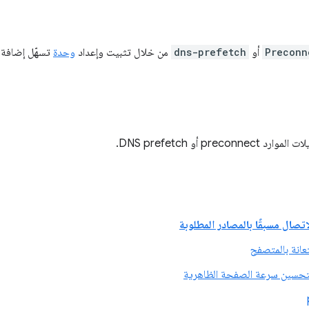
Preconn
أو
dns-prefetch
من خلال تثبيت وإعداد
وحدة
تسهّل إضافة ت
preconn أو DNS prefetch.
اتصال مسبقًا بالمصادر المطلوبة
تعانة بالمتصفح
ا لتحسين سرعة الصفحة الظاهرية