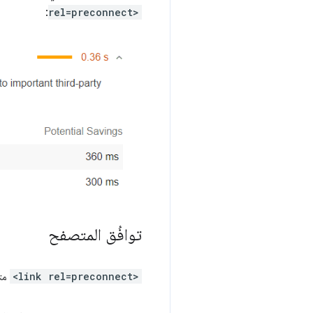
:
rel=preconnect>
توافُق المتصفح
<link rel=preconnect>
متو