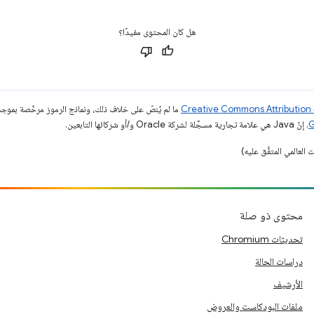
هل كان المحتوى مفيدًا؟
ما لم يُنصّ على خلاف ذلك، ونماذج الرموز مرخّصة بمو
. إنّ Java هي علامة تجارية مسجَّلة لشركة Oracle و/أو شركائها التابعين.
محتوى ذو صلة
تحديثات Chromium
دراسات الحالة
الأرشيف
ملفات البودكاست والعروض