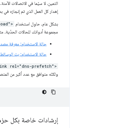
إهدار كل العمل الذي تم إنجازه في بد
بشكل عام، حاوِل استخدام
load">
مجموعة أدواتك للحالات الحدّية، مث
حالة الاستخدام: معرفة مصدر 
حالة الاستخدام: بث الوسائط
link rel="dns-prefetch">
ولكنّه متوافق مع عدد أكبر من المتصف
إرشادات خاصة بكل حزم