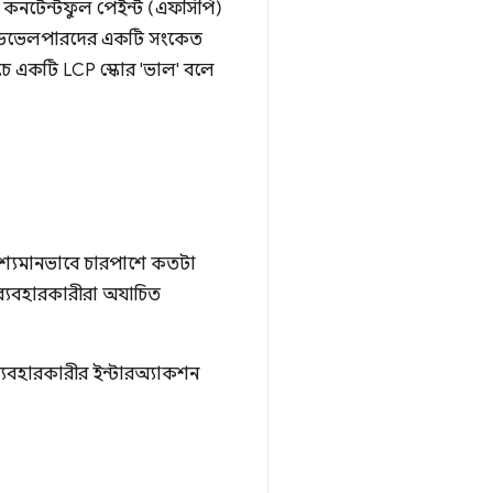
স্ট কনটেন্টফুল পেইন্ট (এফসিপি)
CP ডেভেলপারদের একটি সংকেত
নিচে একটি LCP স্কোর 'ভাল' বলে
 দৃশ্যমানভাবে চারপাশে কতটা
্যবহারকারীরা অযাচিত
 ব্যবহারকারীর ইন্টারঅ্যাকশন