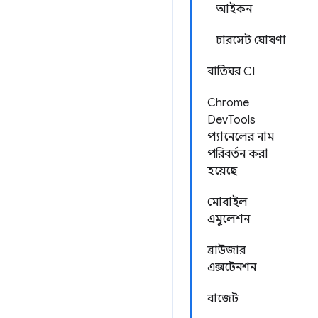
আইকন
চারসেট ঘোষণা
বাতিঘর CI
Chrome
DevTools
প্যানেলের নাম
পরিবর্তন করা
হয়েছে
মোবাইল
এমুলেশন
ব্রাউজার
এক্সটেনশন
বাজেট