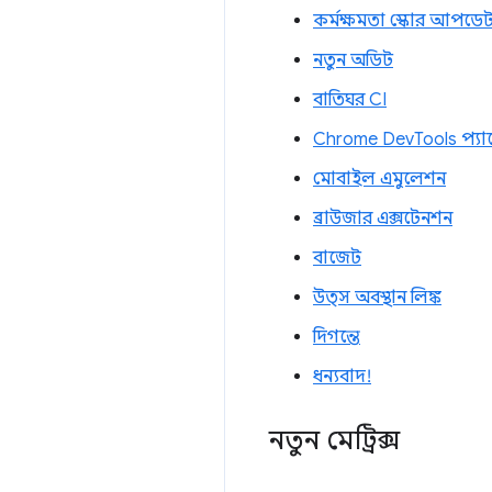
কর্মক্ষমতা স্কোর আপডে
নতুন অডিট
বাতিঘর CI
Chrome DevTools প্যান
মোবাইল এমুলেশন
ব্রাউজার এক্সটেনশন
বাজেট
উত্স অবস্থান লিঙ্ক
দিগন্তে
ধন্যবাদ!
নতুন মেট্রিক্স