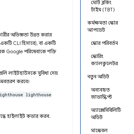
মোট ব্লকিং
টাইম (TBT)
কর্মক্ষমতা স্কোর
আপডেট
ারীর অভিজ্ঞতা উন্নত করার
একটি CLI হিসাবে), বা একটি
স্কোর পরিবর্তন
ক Google পরিষেবাকে শক্তি
স্কোরিং
ক্যালকুলেটর
গুলি লাইটহাউসকে সুবিধা দেয়
নতুন অডিট
এ অবতরণ করবে।
অব্যবহৃত
ighthouse lighthouse
জাভাস্ক্রিপ্ট
অ্যাক্সেসিবিলিটি
ন্ধে হাইলাইট কভার করব.
অডিট
মাস্কেবল