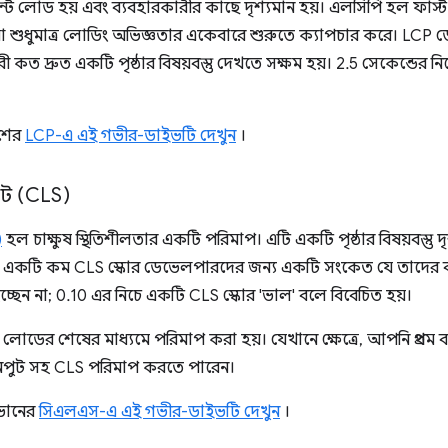
টেন্ট লোড হয় এবং ব্যবহারকারীর কাছে দৃশ্যমান হয়। এলসিপি হল ফার্
ক যা শুধুমাত্র লোডিং অভিজ্ঞতার একেবারে শুরুতে ক্যাপচার করে। L
ী কত দ্রুত একটি পৃষ্ঠার বিষয়বস্তু দেখতে সক্ষম হয়। 2.5 সেকেন্ডের 
শের
LCP-এ এই গভীর-ডাইভটি দেখুন
।
ফট (CLS)
)
হল চাক্ষুষ স্থিতিশীলতার একটি পরিমাপ। এটি একটি পৃষ্ঠার বিষয়বস্তু
। একটি কম CLS স্কোর ডেভেলপারদের জন্য একটি সংকেত যে তাদের ব
ন হচ্ছেন না; 0.10 এর নিচে একটি CLS স্কোর 'ভাল' বলে বিবেচিত হয়।
 লোডের শেষের মাধ্যমে পরিমাপ করা হয়। যেখানে ক্ষেত্রে, আপনি প্রথম
র ইনপুট সহ CLS পরিমাপ করতে পারেন।
িভানের
সিএলএস-এ এই গভীর-ডাইভটি দেখুন
।