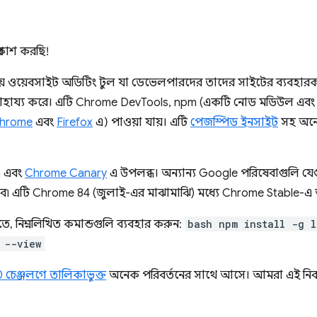
কাশ করছি!
রিয় ওয়েবসাইট অডিটিং টুল যা ডেভেলপারদের তাদের সাইটের ব্যবহারক
সাহায্য করে। এটি Chrome DevTools, npm (একটি নোড মডিউল এবং 
hrome
এবং
Firefox
এ) পাওয়া যায়। এটি
পেজস্পিড ইনসাইট
সহ অনে
m এবং
Chrome Canary
এ উপলব্ধ। অন্যান্য Google পরিষেবাগুলি যে
ে৷ এটি Chrome 84 (জুলাই-এর মাঝামাঝি) মধ্যে Chrome Stable-
, নিম্নলিখিত কমান্ডগুলি ব্যবহার করুন:
bash npm install -g l
 --view
0 চেঞ্জলগে তালিকাভুক্ত
অনেক পরিবর্তনের সাথে আসে। আমরা এই নিব