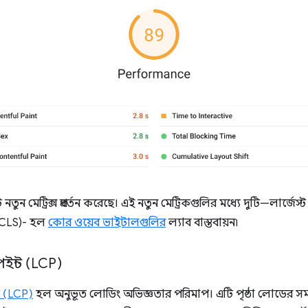
নতুন মেট্রিক্স প্রবর্তন করেছে। এই নতুন মেট্রিকগুলির মধ্যে দুটি—লার্জে
 (CLS)- হল
কোর ওয়েব ভাইটালগুলির
ল্যাব বাস্তবায়ন৷
পেইন্ট (LCP)
ট (LCP)
হল অনুভূত লোডিং অভিজ্ঞতার পরিমাপ। এটি পৃষ্ঠা লোডের সময়