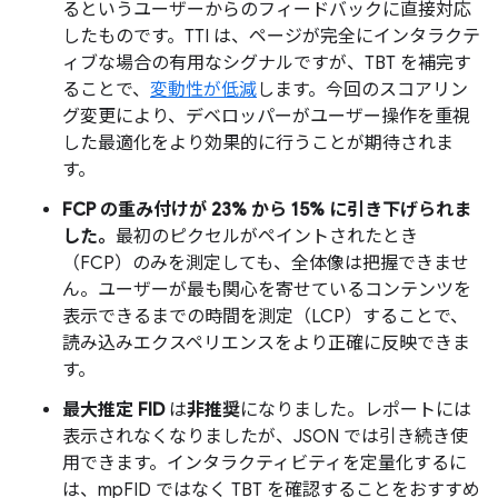
るというユーザーからのフィードバックに直接対応
したものです。TTI は、ページが完全にインタラクテ
ィブな場合の有用なシグナルですが、TBT を補完す
ることで、
変動性が低減
します。今回のスコアリン
グ変更により、デベロッパーがユーザー操作を重視
した最適化をより効果的に行うことが期待されま
す。
FCP の重み付けが 23% から 15% に引き下げられま
した。
最初のピクセルがペイントされたとき
（FCP）のみを測定しても、全体像は把握できませ
ん。ユーザーが最も関心を寄せているコンテンツを
表示できるまでの時間を測定（LCP）することで、
読み込みエクスペリエンスをより正確に反映できま
す。
最大推定 FID
は
非推奨
になりました。レポートには
表示されなくなりましたが、JSON では引き続き使
用できます。インタラクティビティを定量化するに
は、mpFID ではなく TBT を確認することをおすすめ