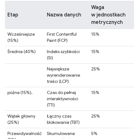
Waga
Etap
Nazwa danych
w jednostkach
metrycznych
Wcześniejsze
First Contentful
15%
(15%)
Paint (FCP)
Średnia (40%)
Indeks szybkości
15%
(SI)
Największe
25%
wyrenderowanie
treści (LCP)
późne (15%),
Czas do pełnej
15%
interaktywności
(TTI)
Wątek główny
Łączny czas
25%
(25%)
blokowania (TBT)
Przewidywalność
Skumulowane
5%