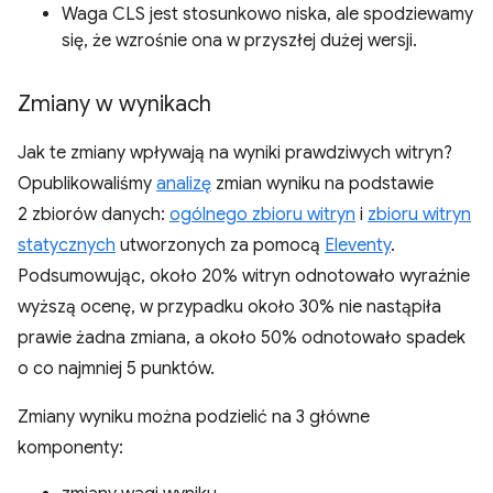
Waga CLS jest stosunkowo niska, ale spodziewamy
się, że wzrośnie ona w przyszłej dużej wersji.
Zmiany w wynikach
Jak te zmiany wpływają na wyniki prawdziwych witryn?
Opublikowaliśmy
analizę
zmian wyniku na podstawie
2 zbiorów danych:
ogólnego zbioru witryn
i
zbioru witryn
statycznych
utworzonych za pomocą
Eleventy
.
Podsumowując, około 20% witryn odnotowało wyraźnie
wyższą ocenę, w przypadku około 30% nie nastąpiła
prawie żadna zmiana, a około 50% odnotowało spadek
o co najmniej 5 punktów.
Zmiany wyniku można podzielić na 3 główne
komponenty: