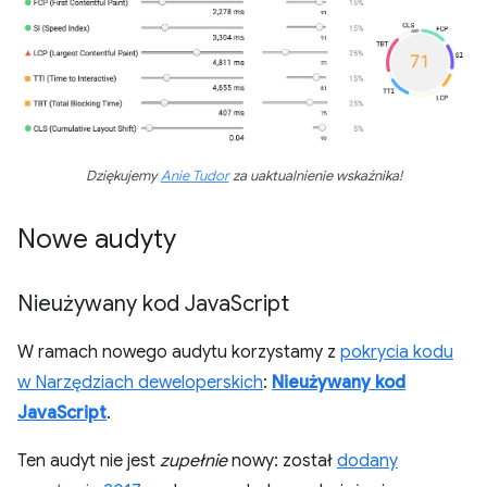
Dziękujemy
Anie Tudor
za uaktualnienie wskaźnika!
Nowe audyty
Nieużywany kod Java
Script
W ramach nowego audytu korzystamy z
pokrycia kodu
w Narzędziach deweloperskich
:
Nieużywany kod
JavaScript
.
Ten audyt nie jest
zupełnie
nowy: został
dodany