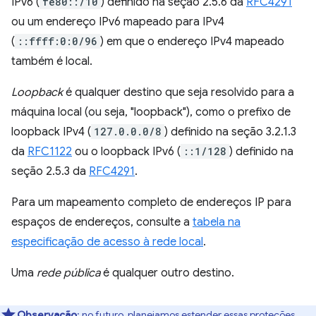
IPv6 (
fe80::/10
) definido na seção 2.5.6 da
RFC4291
ou um endereço IPv6 mapeado para IPv4
(
::ffff:0:0/96
) em que o endereço IPv4 mapeado
também é local.
Loopback
é qualquer destino que seja resolvido para a
máquina local (ou seja, "loopback"), como o prefixo de
loopback IPv4 (
127.0.0.0/8
) definido na seção 3.2.1.3
da
RFC1122
ou o loopback IPv6 (
::1/128
) definido na
seção 2.5.3 da
RFC4291
.
Para um mapeamento completo de endereços IP para
espaços de endereços, consulte a
tabela na
especificação de acesso à rede local
.
Uma
rede pública
é qualquer outro destino.
Observação
:
no futuro, planejamos estender essas proteções