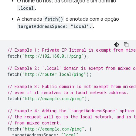
O nome do host da solicitação é um domínio
.local
.
A chamada
fetch()
é anotada com a opção
targetAddressSpace: "local".
.
// Example 1: Private IP literal is exempt from mixe
fetch
(
"http://192.168.0.1/ping"
);
// Example 2: `.local` domain is exempt from mixed c
fetch
(
"http://router.local/ping"
);
// Example 3: Public domain is not exempt from mixed
// even if it resolves to a local network address.
fetch
(
"http://example.com/ping"
);
// Example 4: Adding the `targetAddressSpace` option
// the request will go to the local network, and is 
// from mixed content.
fetch
(
"http://example.com/ping"
,
{
targetAddressSpace
:
"local"
,