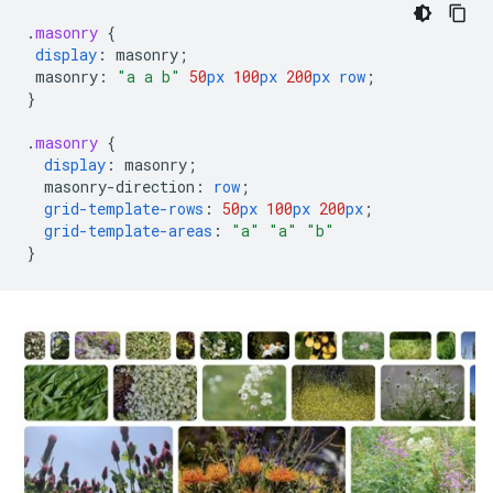
.
masonry
{
display
:
masonry
;
masonry
:
"a a b"
50
px
100
px
200
px
row
;
}
.
masonry
{
display
:
masonry
;
masonry-direction
:
row
;
grid-template-rows
:
50
px
100
px
200
px
;
grid-template-areas
:
"a"
"a"
"b"
}