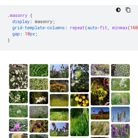
.
masonry
{
display
:
masonry
;
grid-template-columns
:
repeat
(
auto
-fit
,
minmax
(
160
gap
:
10
px
;
}