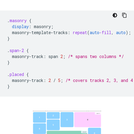
.
masonry
{
display
:
masonry
;
masonry-template-tracks
:
repeat
(
auto
-fill
,
auto
);
}
.
span-2
{
masonry-track
:
span
2
;
/* spans two columns */
}
.
placed
{
masonry-track
:
2
/
5
;
/* covers tracks 2, 3, and 4
}