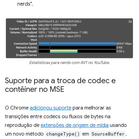
nerds".
Estatísticas para nerds com AV1 no YouTube.
Suporte para a troca de codec e
contêiner no MSE
O Chrome
adicionou suporte
para melhorar as
transições entre codecs ou fluxos de bytes na
reprodução de
extensões de origem de mídia
usando
um novo método
changeType()
em
SourceBuffer
.