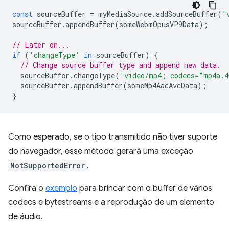
const
sourceBuffer
=
myMediaSource
.
addSourceBuffer
(
'
sourceBuffer
.
appendBuffer
(
someWebmOpusVP9Data
);
// Later on...
if
(
'changeType'
in
sourceBuffer
)
{
// Change source buffer type and append new data.
sourceBuffer
.
changeType
(
'video/mp4; codecs="mp4a.4
sourceBuffer
.
appendBuffer
(
someMp4AacAvcData
);
}
Como esperado, se o tipo transmitido não tiver suporte
do navegador, esse método gerará uma exceção
NotSupportedError
.
Confira o
exemplo
para brincar com o buffer de vários
codecs e bytestreams e a reprodução de um elemento
de áudio.