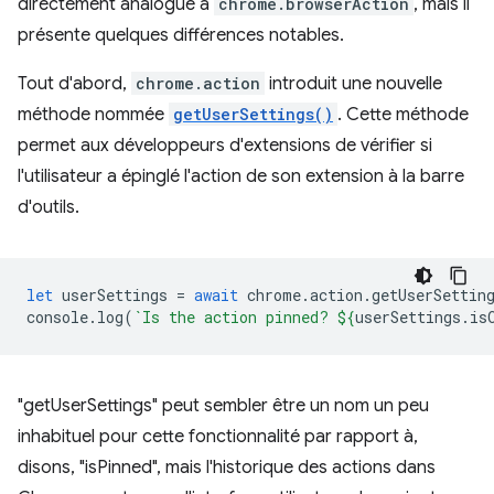
directement analogue à
chrome.browserAction
, mais il
présente quelques différences notables.
Tout d'abord,
chrome.action
introduit une nouvelle
méthode nommée
getUserSettings()
. Cette méthode
permet aux développeurs d'extensions de vérifier si
l'utilisateur a épinglé l'action de son extension à la barre
d'outils.
let
userSettings
=
await
chrome
.
action
.
getUserSettin
console
.
log
(
`Is the action pinned? 
${
userSettings
.
is
"getUserSettings" peut sembler être un nom un peu
inhabituel pour cette fonctionnalité par rapport à,
disons, "isPinned", mais l'historique des actions dans