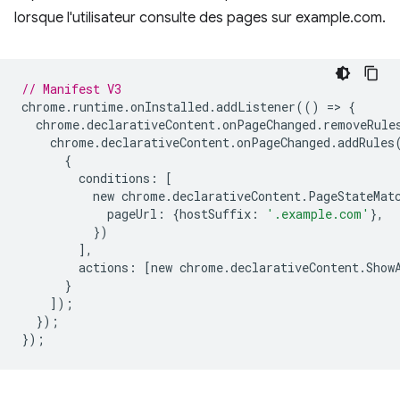
lorsque l'utilisateur consulte des pages sur example.com.
// Manifest V3
chrome
.
runtime
.
onInstalled
.
addListener
(()
=
>
{
chrome
.
declarativeContent
.
onPageChanged
.
removeRule
chrome
.
declarativeContent
.
onPageChanged
.
addRules
{
conditions
:
[
new
chrome
.
declarativeContent
.
PageStateMat
pageUrl
:
{
hostSuffix
:
'.example.com'
},
})
],
actions
:
[
new
chrome
.
declarativeContent
.
Show
}
]);
});
});