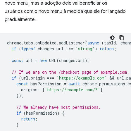
novo menu, mas a adoção dele vai beneficiar os
usuários com o novo menu à medida que ele for lançado
gradualmente.
chrome
.
tabs
.
onUpdated
.
addListener
(
async
(
tabId
,
chan
if
(
typeof
changes
.
url
!==
'string'
)
return
;
const
url
=
new
URL
(
changes
.
url
);
// If we are on the /checkout page of example.com.
if
(
url
.
origin
===
'https://example.com'
 && 
url
.
p
const
hasPermission
=
await
chrome
.
permissions
.
c
origins
:
[
'https://example.com/*'
]
});
// We already have host permissions.
if
(
hasPermission
)
{
return
;
}