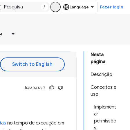
/
Fazer login
re
Nesta
página
Descrição
Conceitos e
Isso foi útil?
uso
Implement
ar
permissõe
das
no tempo de execução em
s