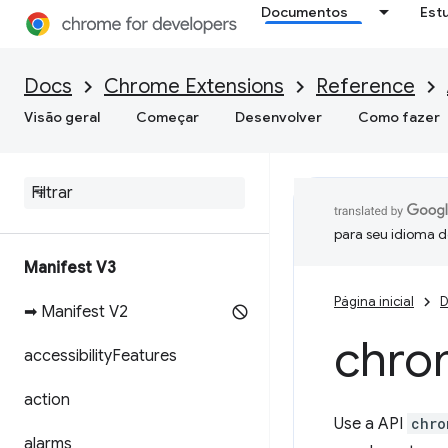
Documentos
Est
Docs
Chrome Extensions
Reference
Visão geral
Começar
Desenvolver
Como fazer
para seu idioma d
Manifest V3
Página inicial
D
➡ Manifest V2
chro
accessibility
Features
action
Use a API
chro
alarms