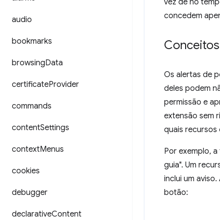
vez de no temp
concedem apena
audio
bookmarks
Conceitos
browsing
Data
Os alertas de 
certificate
Provider
deles podem nã
permissão e ap
commands
extensão sem r
content
Settings
quais recursos 
context
Menus
Por exemplo, a 
guia". Um recur
cookies
inclui um aviso
debugger
botão:
declarative
Content