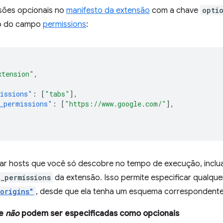
sões opcionais no
manifesto da extensão
com a chave
opti
o do campo
permissions
:
xtension"
,
issions"
:
[
"tabs"
],
_permissions"
:
[
"https://www.google.com/"
],
itar hosts que você só descobre no tempo de execução, incl
t_permissions
da extensão. Isso permite especificar qualqu
.origins"
, desde que ela tenha um esquema correspondente
ue
não
podem ser especificadas como opcionais