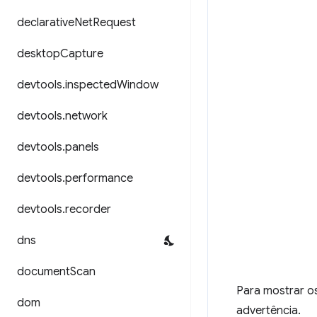
declarative
Net
Request
desktop
Capture
devtools
.
inspected
Window
devtools
.
network
devtools
.
panels
devtools
.
performance
devtools
.
recorder
dns
document
Scan
Para mostrar os
dom
advertência.