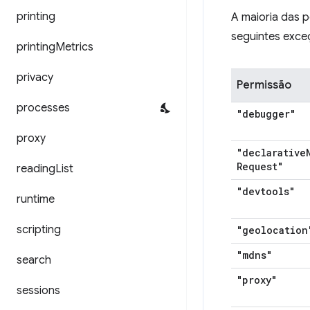
printing
A maioria das 
seguintes exce
printing
Metrics
privacy
Permissão
processes
"debugger"
proxy
"declarative
Request"
reading
List
"devtools"
runtime
scripting
"geolocation
"mdns"
search
"proxy"
sessions