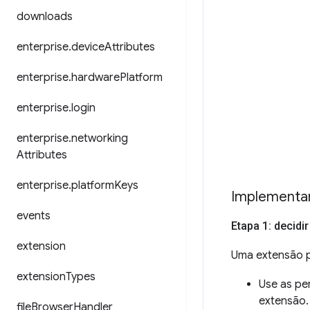
downloads
enterprise
.
device
Attributes
enterprise
.
hardware
Platform
enterprise
.
login
enterprise
.
networking
Attributes
enterprise
.
platform
Keys
Implementar
events
Etapa 1: decid
extension
Uma extensão po
extension
Types
Use as pe
extensão.
file
Browser
Handler