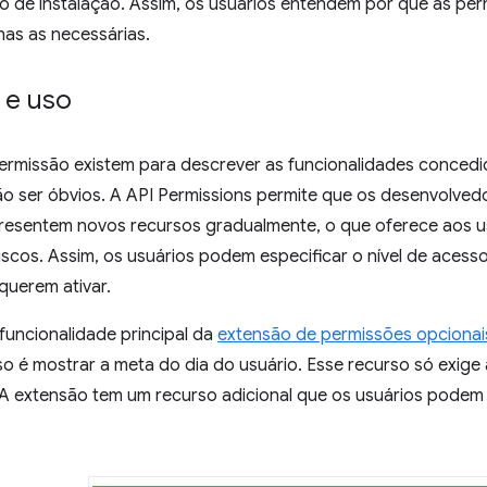
o de instalação. Assim, os usuários entendem por que as per
s as necessárias.
 e uso
permissão existem para descrever as funcionalidades concedi
o ser óbvios. A API Permissions permite que os desenvolved
resentem novos recursos gradualmente, o que oferece aos u
iscos. Assim, os usuários podem especificar o nível de aces
querem ativar.
funcionalidade principal da
extensão de permissões opcionai
so é mostrar a meta do dia do usuário. Esse recurso só exig
. A extensão tem um recurso adicional que os usuários podem 