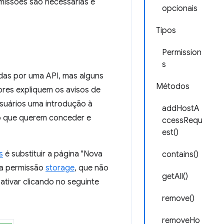
missões são necessárias e
opcionais
Tipos
Permission
s
das por uma API, mas alguns
Métodos
ores expliquem os avisos de
suários uma introdução à
addHostA
so que querem conceder e
ccessRequ
est()
s
é substituir a página "Nova
contains()
e a permissão
storage
, que não
getAll()
ativar clicando no seguinte
remove()
removeHo