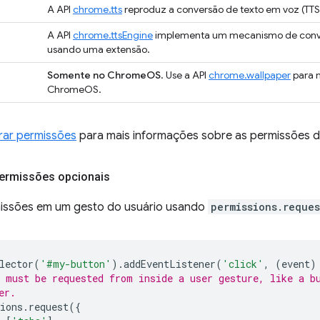
A API
chrome.tts
reproduz a conversão de texto em voz (TTS)
A API
chrome.ttsEngine
implementa um mecanismo de conver
usando uma extensão.
Somente no ChromeOS
. Use a API
chrome.wallpaper
para 
ChromeOS.
rar permissões
para mais informações sobre as permissões dis
 permissões opcionais
rmissões em um gesto do usuário usando
permissions.reques
lector
(
'#my-button'
).
addEventListener
(
'click'
,
(
event
)
 must be requested from inside a user gesture, like a b
er.
ions
.
request
({