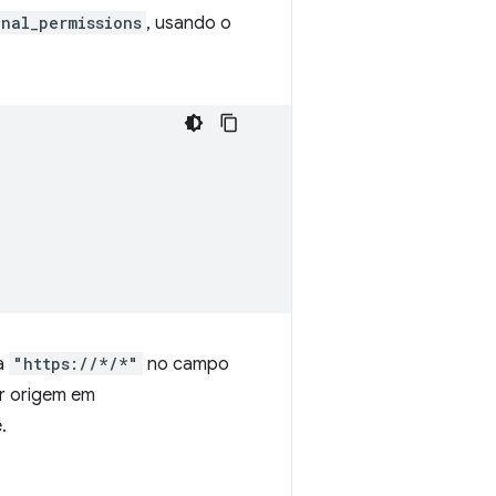
onal_permissions
, usando o
ua
"https://*/*"
no campo
er origem em
.