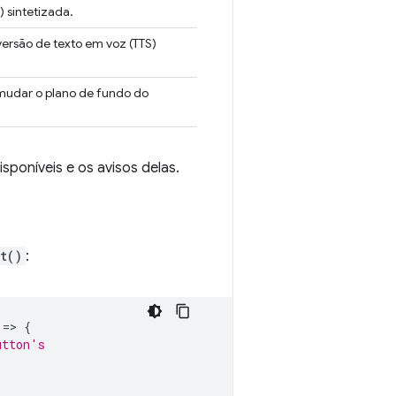
 sintetizada.
são de texto em voz (TTS)
mudar o plano de fundo do
poníveis e os avisos delas.
t()
:
=
>
{
utton's