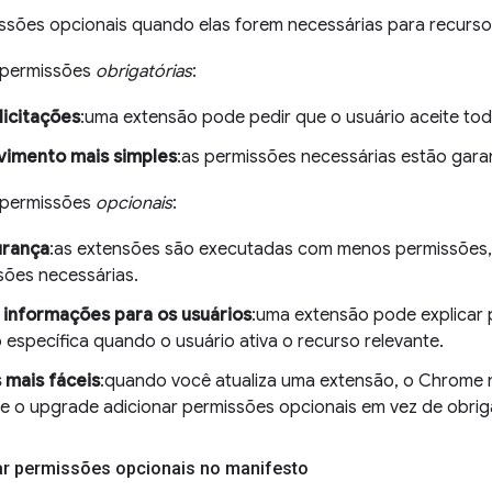
ssões opcionais quando elas forem necessárias para recurso
 permissões
obrigatórias
:
icitações
:uma extensão pode pedir que o usuário aceite to
vimento mais simples
:as permissões necessárias estão gara
 permissões
opcionais
:
urança
:as extensões são executadas com menos permissões, 
sões necessárias.
informações para os usuários
:uma extensão pode explicar 
 específica quando o usuário ativa o recurso relevante.
 mais fáceis
:quando você atualiza uma extensão, o Chrome 
se o upgrade adicionar permissões opcionais em vez de obrig
rar permissões opcionais no manifesto