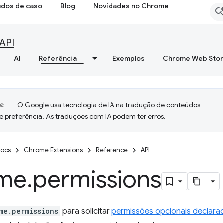
udos de caso
Blog
Novidades no Chrome
API
AI
Referência
Exemplos
Chrome Web Sto
O Google usa tecnologia de IA na tradução de conteúdos
e preferência. As traduções com IA podem ter erros.
ocs
Chrome Extensions
Reference
API
me
.
permissions
me.permissions
para solicitar
permissões opcionais declara