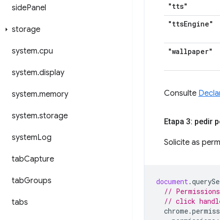
"tts"
side
Panel
"tts
Engine"
storage
system
.
cpu
"wallpaper"
system
.
display
Consulte
Decla
system
.
memory
system
.
storage
Etapa 3: pedir
system
Log
Solicite as pe
tab
Capture
tab
Groups
document
.
querySe
// Permissions
// click handl
tabs
chrome
.
permiss