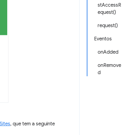
stAccessR
equest()
request()
Eventos
onAdded
onRemove
d
Sites
, que tem a seguinte