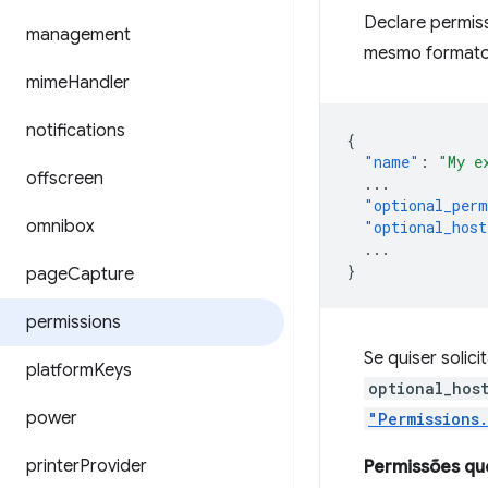
Declare permis
management
mesmo format
mime
Handler
notifications
{
"name"
:
"My e
offscreen
...
"optional_perm
omnibox
"optional_host
...
}
page
Capture
permissions
Se quiser solic
platform
Keys
optional_hos
power
"Permissions
printer
Provider
Permissões q