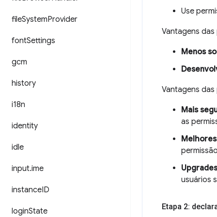
Use permi
file
System
Provider
Vantagens das
font
Settings
Menos sol
gcm
Desenvol
history
Vantagens das
i18n
Mais seg
as permis
identity
Melhores 
idle
permissão
Upgrades
input
.
ime
usuários 
instance
ID
Etapa 2: decla
login
State