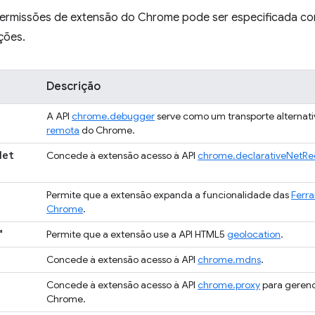
permissões de extensão do Chrome pode ser especificada co
ções.
Descrição
A API
chrome.debugger
serve como um transporte alternati
remota
do Chrome.
Net
Concede à extensão acesso à API
chrome.declarativeNetRe
Permite que a extensão expanda a funcionalidade das
Ferr
Chrome
.
"
Permite que a extensão use a API HTML5
geolocation
.
Concede à extensão acesso à API
chrome.mdns
.
Concede à extensão acesso à API
chrome.proxy
para gerenc
Chrome.