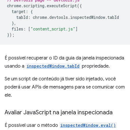
chrome
.
scripting
.
executeScript
({
target
:
{
tabId
:
chrome
.
devtools
.
inspectedWindow
.
tabId
},
files
:
[
"content_script.js"
]
});
É possível recuperar o ID da guia da janela inspecionada
usando a
inspectedWindow.tabId
propriedade.
Se um script de conteúdo já tiver sido injetado, você
poderá usar APIs de mensagens para se comunicar com
ele.
Avaliar Java
Script na janela inspecionada
É possível usar o método
inspectedWindow.eval()