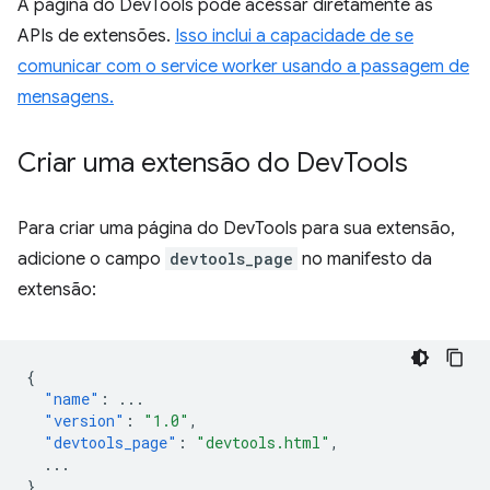
A página do DevTools pode acessar diretamente as
APIs de extensões.
Isso inclui a capacidade de se
comunicar com o service worker usando a passagem de
mensagens.
Criar uma extensão do Dev
Tools
Para criar uma página do DevTools para sua extensão,
adicione o campo
devtools_page
no manifesto da
extensão:
{
"name"
:
...
"version"
:
"1.0"
,
"devtools_page"
:
"devtools.html"
,
...
}