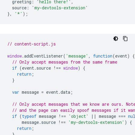
greeting
:
'hello there!'
,
source
:
'my-devtools-extension'
},
'*'
);
// content-script.js
window
.
addEventListener
(
'message'
,
function
(
event
)
{
// Only accept messages from the same frame
if
(
event
.
source
!==
window
)
{
return
;
}
var
message
=
event
.
data
;
// Only accept messages that we know are ours. Not
// and the page can easily spoof messages if it wa
if
(
typeof
message
!==
'object'
||
message
===
nu
message
.
source
!==
'my-devtools-extension'
)
{
return
;
}