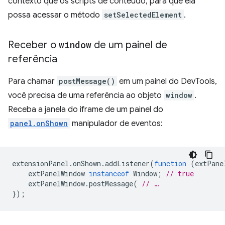
contexto que os scripts de conteúdo, para que ela
possa acessar o método
setSelectedElement
.
Receber o
window
de um painel de
referência
Para chamar
postMessage()
em um painel do DevTools,
você precisa de uma referência ao objeto
window
.
Receba a janela do iframe de um painel do
panel.onShown
manipulador de eventos:
extensionPanel
.
onShown
.
addListener
(
function
(
extPane
extPanelWindow
instanceof
Window
;
// true
extPanelWindow
.
postMessage
(
// …
});