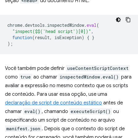
seção
<head>
do documento HTML:
chrome
.
devtools
.
inspectedWindow
.
eval
(
"inspect($$('head script')[0])"
,
function
(
result
,
isException
)
{
}
);
Você também pode definir
useContentScriptContext
como
true
ao chamar
inspectedWindow.eval()
para
avaliar a expressão no mesmo contexto que os scripts
de conteúdo. Para usar essa opção, use uma
declaração de script de conteúdo estático
antes de
chamar
eval()
, chamando
executeScript()
ou
especificando um script de conteúdo no arquivo
manifest.json
. Depois que o contexto do script de
conteúdo for carregado, você também poderá usar