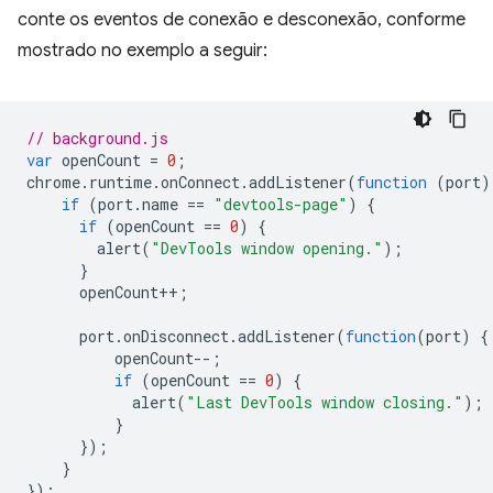
conte os eventos de conexão e desconexão, conforme
mostrado no exemplo a seguir:
// background.js
var
openCount
=
0
;
chrome
.
runtime
.
onConnect
.
addListener
(
function
(
port
)
if
(
port
.
name
==
"devtools-page"
)
{
if
(
openCount
==
0
)
{
alert
(
"DevTools window opening."
);
}
openCount
++
;
port
.
onDisconnect
.
addListener
(
function
(
port
)
{
openCount
--
;
if
(
openCount
==
0
)
{
alert
(
"Last DevTools window closing."
);
}
});
}
});