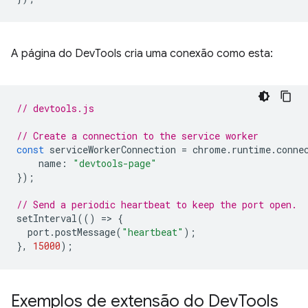
A página do DevTools cria uma conexão como esta:
// devtools.js
// Create a connection to the service worker
const
serviceWorkerConnection
=
chrome
.
runtime
.
conne
name
:
"devtools-page"
});
// Send a periodic heartbeat to keep the port open.
setInterval
(()
=
>
{
port
.
postMessage
(
"heartbeat"
);
},
15000
);
Exemplos de extensão do Dev
Tools