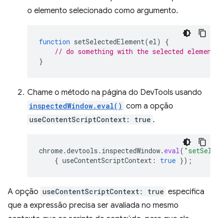
o elemento selecionado como argumento.
function
setSelectedElement
(
el
)
{
// do something with the selected element
}
Chame o método na página do DevTools usando
inspectedWindow.eval()
com a opção
useContentScriptContext: true
.
chrome
.
devtools
.
inspectedWindow
.
eval
(
"setSele
{
useContentScriptContext
:
true
});
A opção
useContentScriptContext: true
especifica
que a expressão precisa ser avaliada no mesmo