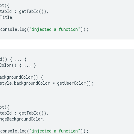
pt
({
tabId
:
getTabId
()},
Title
,
console
.
log
(
"injected a function"
));
d
()
{
...
}
Color
()
{
...
}
ackgroundColor
()
{
style
.
backgroundColor
=
getUserColor
();
pt
({
tabId
:
getTabId
()},
ngeBackgroundColor
,
console
.
log
(
"injected a function"
));