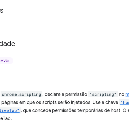
s
idade
MV3+
I
chrome.scripting
, declare a permissão
"scripting"
no
m
 páginas em que os scripts serão injetados. Use a chave
"ho
tiveTab"
, que concede permissões temporárias de host. O 
veTab.