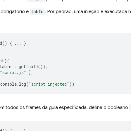
obrigatório é
tabId
. Por padrão, uma injeção é executada n
d
()
{
...
}
pt
({
tabId
:
getTabId
()},
"script.js"
],
console
.
log
(
"script injected"
));
em todos os frames da guia especificada, defina o booleano
d
()
{
...
}