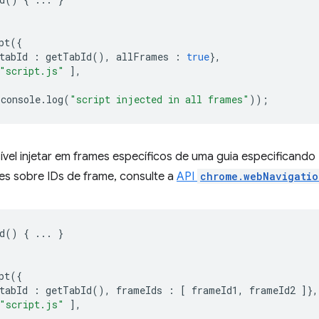
pt
({
tabId
:
getTabId
(),
allFrames
:
true
},
"script.js"
],
console
.
log
(
"script injected in all frames"
));
el injetar em frames específicos de uma guia especificando I
es sobre IDs de frame, consulte a
API
chrome.webNavigatio
d
()
{
...
}
pt
({
tabId
:
getTabId
(),
frameIds
:
[
frameId1
,
frameId2
]},
"script.js"
],