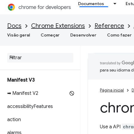
Documentos
Est
Docs
Chrome Extensions
Reference
Visão geral
Começar
Desenvolver
Como fazer
para seu idioma d
Manifest V3
Página inicial
D
➡ Manifest V2
chro
accessibility
Features
action
Use a API
chro
alarms