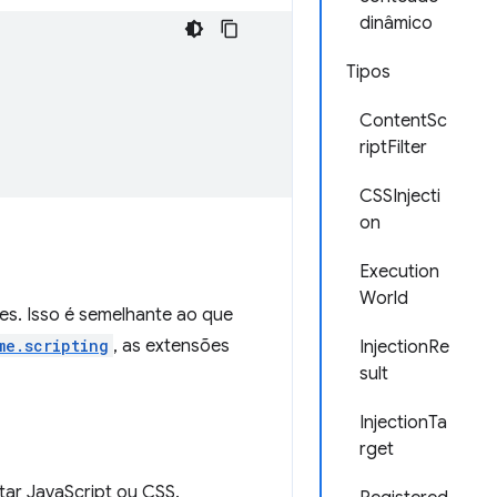
dinâmico
Tipos
ContentSc
riptFilter
CSSInjecti
on
Execution
World
tes. Isso é semelhante ao que
me.scripting
, as extensões
InjectionRe
sult
InjectionTa
rget
tar JavaScript ou CSS.