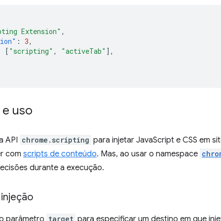
pting Extension"
,
sion"
:
3
,
:
[
"scripting"
,
"activeTab"
],
 e uso
 a API
chrome.scripting
para injetar JavaScript e CSS em si
er com
scripts de conteúdo
. Mas, ao usar o namespace
chro
cisões durante a execução.
 injeção
r o parâmetro
target
para especificar um destino em que inje