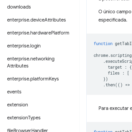
downloads
O único campo 
enterprise
.
device
Attributes
especificada.
enterprise
.
hardware
Platform
function
getTabI
enterprise
.
login
chrome
.
scripting
enterprise
.
networking
.
executeScri
Attributes
target
:
{
files
:
[
enterprise
.
platform
Keys
})
.
then
(()
=
>
events
extension
Para executar 
extension
Types
file
Browser
Handler
function
getTabI