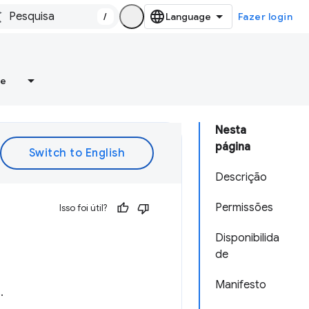
/
Fazer login
re
Nesta
página
Descrição
Permissões
Isso foi útil?
Disponibilida
de
Manifesto
.