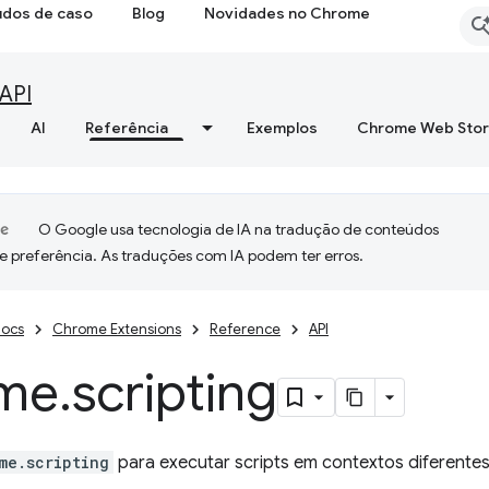
udos de caso
Blog
Novidades no Chrome
API
AI
Referência
Exemplos
Chrome Web Sto
O Google usa tecnologia de IA na tradução de conteúdos
e preferência. As traduções com IA podem ter erros.
ocs
Chrome Extensions
Reference
API
me
.
scripting
me.scripting
para executar scripts em contextos diferentes