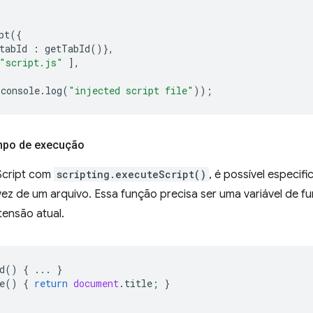
pt
({
tabId
:
getTabId
()},
"script.js"
],
console
.
log
(
"injected script file"
));
mpo de execução
aScript com
scripting.executeScript()
, é possível especif
z de um arquivo. Essa função precisa ser uma variável de fu
tensão atual.
d
()
{
...
}
e
()
{
return
document
.
title
;
}