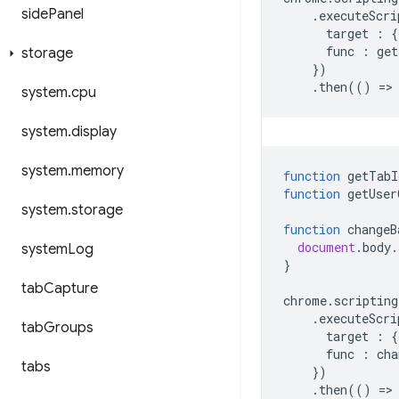
side
Panel
.
executeScri
target
:
{
func
:
get
storage
})
.
then
(()
=
>
system
.
cpu
system
.
display
system
.
memory
function
getTabI
function
getUser
system
.
storage
function
changeB
document
.
body
.
system
Log
}
tab
Capture
chrome
.
scripting
.
executeScri
tab
Groups
target
:
{
func
:
cha
tabs
})
.
then
(()
=
>