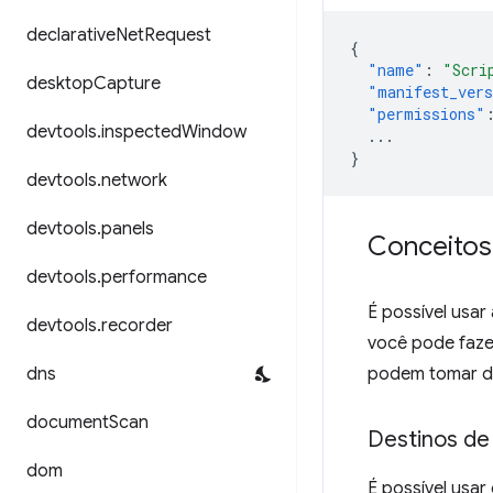
declarative
Net
Request
{
"name"
:
"Scri
desktop
Capture
"manifest_ver
"permissions"
devtools
.
inspected
Window
...
}
devtools
.
network
devtools
.
panels
Conceitos
devtools
.
performance
É possível usar
devtools
.
recorder
você pode faz
dns
podem tomar de
document
Scan
Destinos de
dom
É possível usa