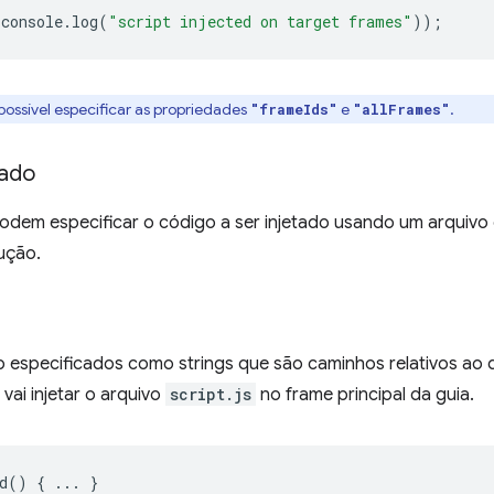
console
.
log
(
"script injected on target frames"
));
possível especificar as propriedades
e
.
"frameIds"
"allFrames"
tado
odem especificar o código a ser injetado usando um arquivo 
ução.
 especificados como strings que são caminhos relativos ao d
 vai injetar o arquivo
script.js
no frame principal da guia.
d
()
{
...
}