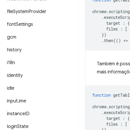
file
System
Provider
chrome
.
scripting
.
executeScri
target
:
{
font
Settings
files
:
[
})
gcm
.
then
(()
=
>
history
i18n
Também é possív
mais informaçõ
identity
idle
function
getTabI
input
.
ime
chrome
.
scripting
.
executeScri
instance
ID
target
:
{
files
:
[
login
State
})