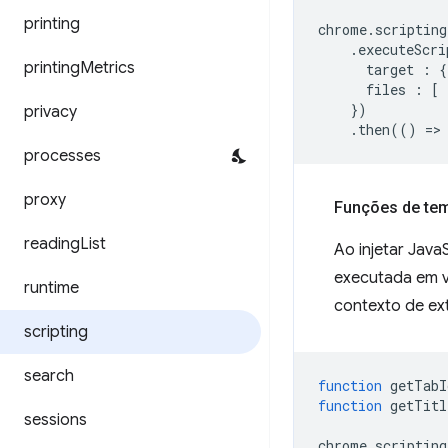
printing
chrome
.
scripting
.
executeScri
printing
Metrics
target
:
{
files
:
[
})
privacy
.
then
(()
=
>
processes
proxy
Funções de te
reading
List
Ao injetar Jav
executada em ve
runtime
contexto de ex
scripting
search
function
getTabI
function
getTitl
sessions
chrome
.
scripting