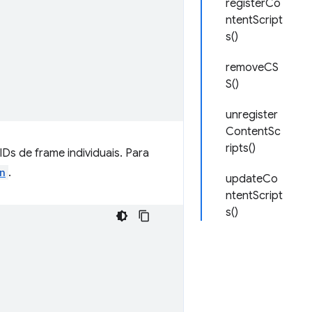
registerCo
ntentScript
s()
removeCS
S()
unregister
ContentSc
ripts()
Ds de frame individuais. Para
n
.
updateCo
ntentScript
s()