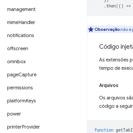
.
then
(()
=
>
management
mime
Handler
Observação
:não é 
notifications
Código inje
offscreen
As extensões p
omnibox
tempo de exec
page
Capture
Arquivos
permissions
Os arquivos são
platform
Keys
código a seguir
power
printer
Provider
function
getTabI