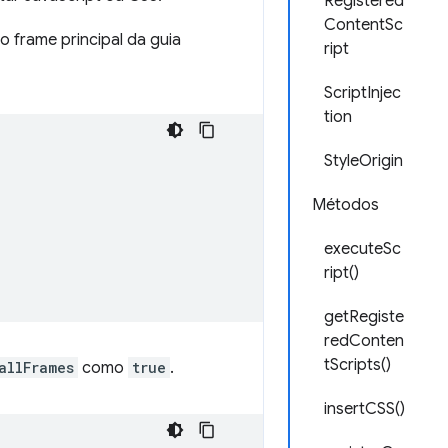
Registered
ContentSc
o frame principal da guia
ript
ScriptInjec
tion
StyleOrigin
Métodos
executeSc
ript()
getRegiste
redConten
tScripts()
allFrames
como
true
.
insertCSS()