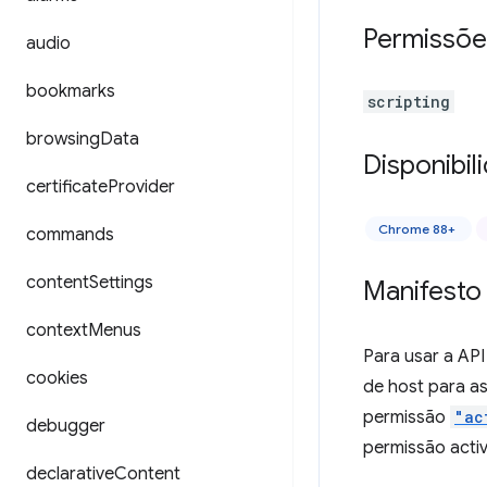
Permissõe
audio
bookmarks
scripting
browsing
Data
Disponibil
certificate
Provider
Chrome 88+
commands
content
Settings
Manifesto
context
Menus
Para usar a AP
cookies
de host para as
permissão
"ac
debugger
permissão acti
declarative
Content