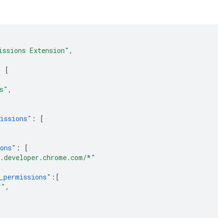
issions Extension"
,
:
[
,
s"
,
issions"
:
[
ions"
:
[
.developer.chrome.com/*"
_permissions"
:[
*"
,
"