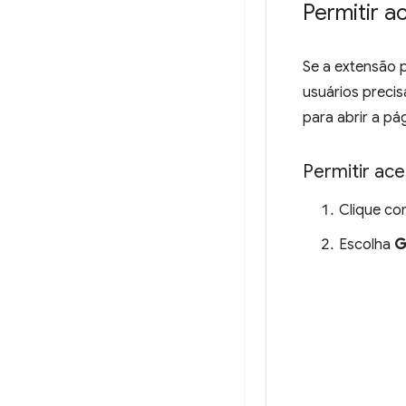
Permitir a
Se a extensão 
usuários preci
para abrir a p
Permitir ac
Clique co
Escolha
G