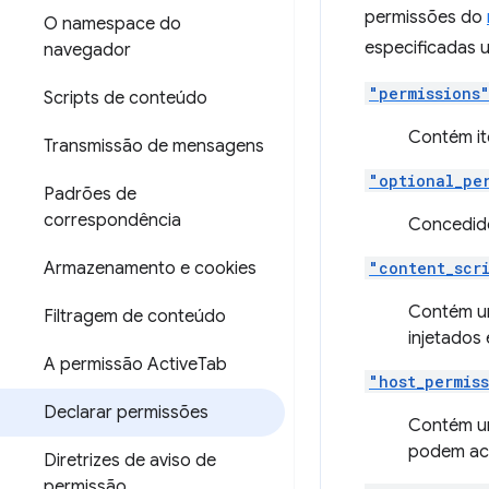
permissões do
O namespace do
especificadas 
navegador
"permissions
Scripts de conteúdo
Contém it
Transmissão de mensagens
"optional_pe
Padrões de
correspondência
Concedido
Armazenamento e cookies
"content_scr
Contém u
Filtragem de conteúdo
injetados
A permissão Active
Tab
"host_permis
Declarar permissões
Contém u
podem ac
Diretrizes de aviso de
permissão