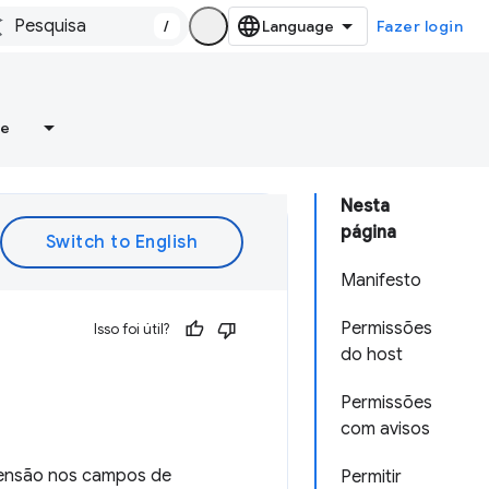
/
Fazer login
re
Nesta
página
Manifesto
Permissões
Isso foi útil?
do host
Permissões
com avisos
xtensão nos campos de
Permitir