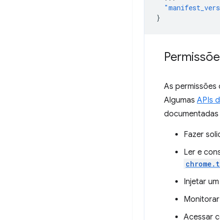
"manifest_ver
}
Permissõe
As permissões 
Algumas
APIs 
documentadas e
Fazer sol
Ler e con
chrome.t
Injetar u
Monitorar
Acessar 