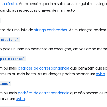
manifesto
. As extensões podem solicitar as seguintes catego
usando as respectivas chaves de manifesto:
"
ens de uma lista de
strings conhecidas
. As mudanças podem
rmissions"
 pelo usuário no momento da execução, em vez de no momen
ipts.matches"
m ou mais
padrões de correspondência
que permitem que sc
 em um ou mais hosts. As mudanças podem acionar um
aviso
.
sions"
m ou mais
padrões de correspondência
que dão acesso a um
ionar um
aviso
.