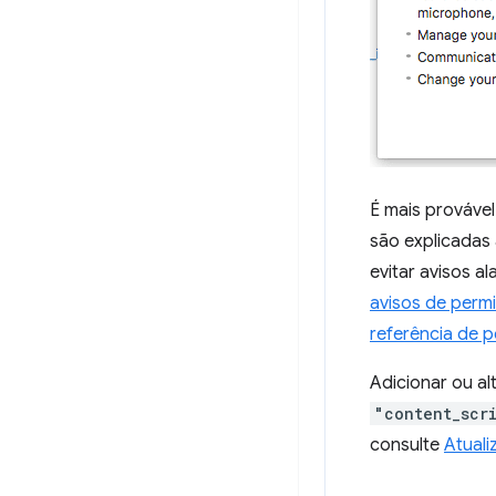
É mais prováve
são explicadas
evitar avisos a
avisos de perm
referência de 
Adicionar ou a
"content_scr
consulte
Atuali