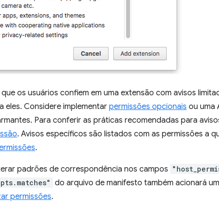
l que os usuários confiem em uma extensão com avisos limit
 a eles. Considere implementar
permissões opcionais
ou uma 
larmantes. Para conferir as práticas recomendadas para aviso
issão
. Avisos específicos são listados com as permissões a q
permissões
.
lterar padrões de correspondência nos campos
"host_permi
ipts.matches"
do arquivo de manifesto também acionará u
zar permissões
.