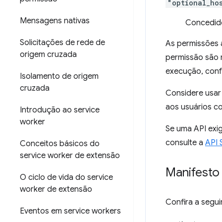
"optional_ho
Mensagens nativas
Concedido
Solicitações de rede de
As permissões 
origem cruzada
permissão são 
execução, con
Isolamento de origem
cruzada
Considere usa
aos usuários c
Introdução ao service
worker
Se uma API exi
consulte a
API 
Conceitos básicos do
service worker de extensão
Manifesto
O ciclo de vida do service
worker de extensão
Confira a segu
Eventos em service workers