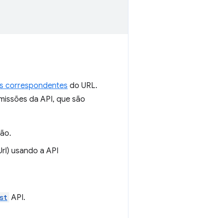
s correspondentes
do URL.
missões da API, que são
ão.
Url) usando a API
st
API.