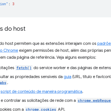
sion"
:
3
s do host
do host permitem que as extensões interajam com os
padrõe
do Chrome
exigem permissões de host, além das próprias per
m cada página de referência. Veja alguns exemplos:
icitações
fetch()
do service worker e das páginas de extens
sultar as propriedades sensíveis da
guia
(URL, título e favIcon
abs
.
m
script de conteúdo de maneira programática
.
 e controlar as solicitações de rede com a
chrome.webReque
cookies com a
chrome.cookies
API.