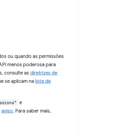
ados ou quando as permissões
API menos poderosa para
s, consulte as
diretrizes de
ue se aplicam na
lista de
ssions"
e
m
aviso
. Para saber mais,