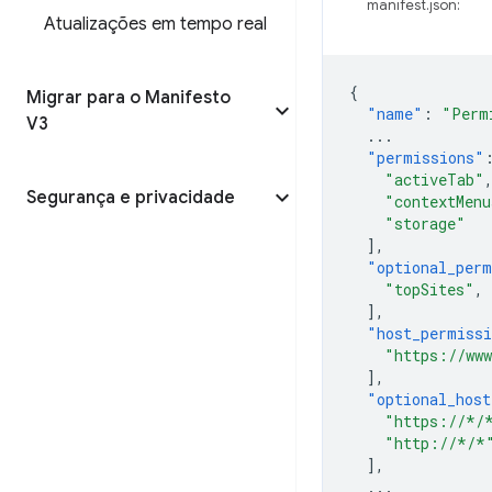
manifest.json:
Atualizações em tempo real
{
Migrar para o Manifesto
"name"
:
"Perm
V3
...
"permissions"
"activeTab"
Segurança e privacidade
"contextMenu
"storage"
],
"optional_perm
"topSites"
,
],
"host_permiss
"https://www
],
"optional_host
"https://*/
"http://*/*
],
...