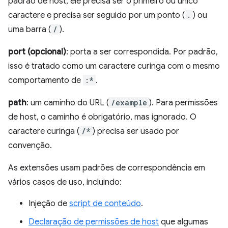
padrão de host, ele precisa ser o primeiro ou único
caractere e precisa ser seguido por um ponto (
.
) ou
uma barra (
/
).
port (opcional)
: porta a ser correspondida. Por padrão,
isso é tratado como um caractere curinga com o mesmo
comportamento de
:*
.
path
: um caminho do URL (
/example
). Para permissões
de host, o caminho é obrigatório, mas ignorado. O
caractere curinga (
/*
) precisa ser usado por
convenção.
As extensões usam padrões de correspondência em
vários casos de uso, incluindo:
Injeção de
script de conteúdo
.
Declaração de permissões de host
que algumas