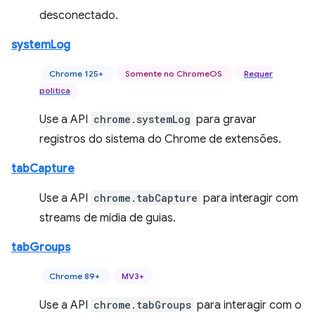
desconectado.
systemLog
Chrome 125+
Somente no ChromeOS
Requer
política
Use a API
chrome.systemLog
para gravar
registros do sistema do Chrome de extensões.
tabCapture
Use a API
chrome.tabCapture
para interagir com
streams de mídia de guias.
tabGroups
Chrome 89+
MV3+
Use a API
chrome.tabGroups
para interagir com o