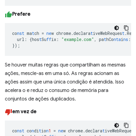
Prefere
co
nst
ma
t
ch
=
ne
w
chrome.declara
t
iveWebReques
t
.Req
url
:
{
hos
t
Su
ff
ix
:
"example.com"
,
pa
t
hCo
nta
i
ns
:
"
}
);
Se houver muitas regras que compartilham as mesmas
ações, mescle-as em uma só. As regras acionam as
ações assim que uma única condição é atendida. Isso
acelera o e reduz o consumo de memória para
conjuntos de ações duplicados.
em vez de
co
nst
co
n
di
t
io
n
1
=
ne
w
chrome.declara
t
iveWebReques