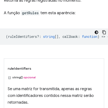
Retorna as regras registradas no momento.
A função
getRules
tem esta aparência:
(
ruleIdentifiers?
:
string
[],
callback
:
function
) => 
ruleIdentifiers
string[]
opcional
Se uma matriz for transmitida, apenas as regras
com identificadores contidos nessa matriz serão
retornadas.