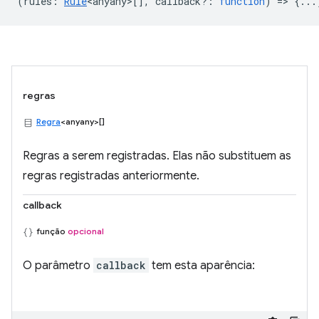
(
rules
:
Rule
<anyany>
[],
callback?
:
function
) => {...
regras
Regra
<anyany>[]
Regras a serem registradas. Elas não substituem as
regras registradas anteriormente.
callback
função
opcional
O parâmetro
callback
tem esta aparência: