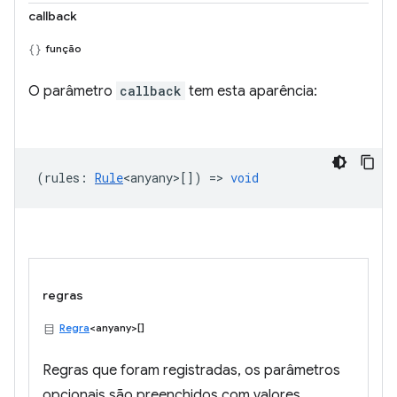
callback
função
O parâmetro
callback
tem esta aparência:
(
rules
:
Rule
<anyany>
[]) =>
void
regras
Regra
<anyany>[]
Regras que foram registradas, os parâmetros
opcionais são preenchidos com valores.