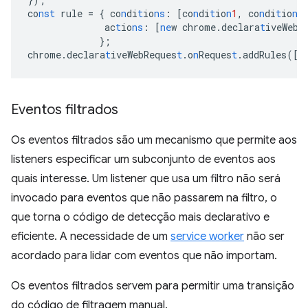
co
nst
rule
=
{
co
n
di
t
io
ns
:
[
co
n
di
t
io
n
1
,
co
n
di
t
io
n
2
ac
t
io
ns
:
[
ne
w
chrome.declara
t
iveWebR
}
;
chrome.declara
t
iveWebReques
t
.o
n
Reques
t
.addRules(
[
r
Eventos filtrados
Os eventos filtrados são um mecanismo que permite aos
listeners especificar um subconjunto de eventos aos
quais interesse. Um listener que usa um filtro não será
invocado para eventos que não passarem na filtro, o
que torna o código de detecção mais declarativo e
eficiente. A necessidade de um
service worker
não ser
acordado para lidar com eventos que não importam.
Os eventos filtrados servem para permitir uma transição
do código de filtragem manual.