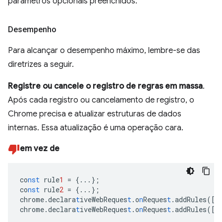
parâmetros opcionais preenchidos.
Desempenho
Para alcançar o desempenho máximo, lembre-se das
diretrizes a seguir.
Registre ou cancele o registro de regras em massa
.
Após cada registro ou cancelamento de registro, o
Chrome precisa e atualizar estruturas de dados
internas. Essa atualização é uma operação cara.
em vez de
co
nst
rule
1
=
{
...
}
;
co
nst
rule
2
=
{
...
}
;
chrome.declara
t
iveWebReques
t
.o
n
Reques
t
.addRules(
[
r
chrome.declara
t
iveWebReques
t
.o
n
Reques
t
.addRules(
[
r