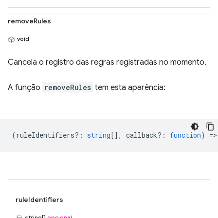
removeRules
void
Cancela o registro das regras registradas no momento.
A função
removeRules
tem esta aparência:
(
ruleIdentifiers?
:
string
[],
callback?
:
function
) =>
ruleIdentifiers
string[]
opcional