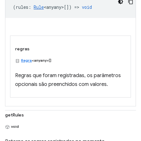
(
rules
:
Rule
<anyany>
[]) =>
void
regras
Regra
<anyany>[]
Regras que foram registradas, os parâmetros
opcionais são preenchidos com valores.
getRules
void