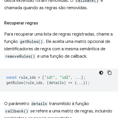
desta extensão foram removidas. O
callback()
é
chamada quando as regras são removidas.
Recuperar regras
Para recuperar uma lista de regras registradas, chame a
função
getRules()
. Ele aceita uma matriz opcional de
identificadores de regra com a mesma semântica de
removeRules()
e uma função de callback.
const
rule_ids
=
[
"id1"
,
"id2"
,
...];
getRules
(
rule_ids
,
(
details
)
=
>
{...});
O parâmetro
details
transmitido à função
callback()
se refere a uma matriz de regras, incluindo