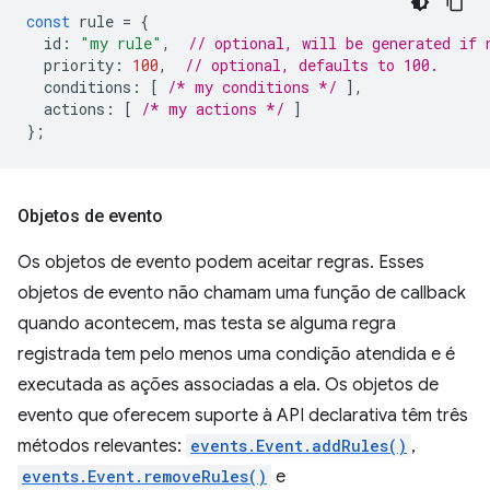
const
rule
=
{
id
:
"my rule"
,
// optional, will be generated if 
priority
:
100
,
// optional, defaults to 100.
conditions
:
[
/* my conditions */
],
actions
:
[
/* my actions */
]
};
Objetos de evento
Os objetos de evento podem aceitar regras. Esses
objetos de evento não chamam uma função de callback
quando acontecem, mas testa se alguma regra
registrada tem pelo menos uma condição atendida e é
executada as ações associadas a ela. Os objetos de
evento que oferecem suporte à API declarativa têm três
métodos relevantes:
events.Event.addRules()
,
events.Event.removeRules()
e