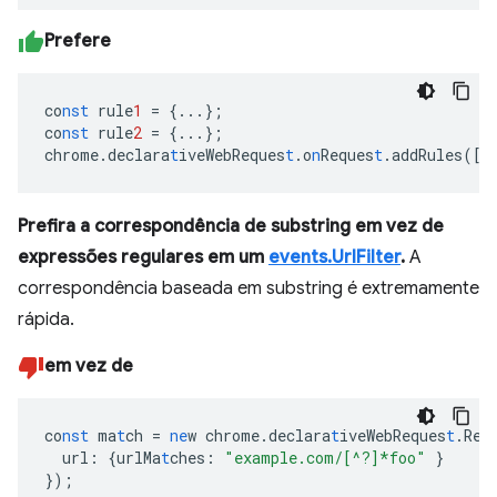
Prefere
co
nst
rule
1
=
{
...
}
;
co
nst
rule
2
=
{
...
}
;
chrome.declara
t
iveWebReques
t
.o
n
Reques
t
.addRules(
[
r
Prefira a correspondência de substring em vez de
expressões regulares em um
events.UrlFilter
.
A
correspondência baseada em substring é extremamente
rápida.
em vez de
co
nst
ma
t
ch
=
ne
w
chrome.declara
t
iveWebReques
t
.Req
url
:
{
urlMa
t
ches
:
"example.com/[^?]*foo"
}
}
);