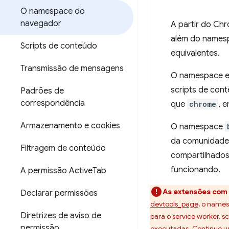
O namespace do
navegador
A partir do Ch
além do name
Scripts de conteúdo
equivalentes.
Transmissão de mensagens
O namespace es
scripts de con
Padrões de
correspondência
que
chrome
, 
Armazenamento e cookies
O namespace
da comunidade
Filtragem de conteúdo
compartilhado
funcionando.
A permissão Active
Tab
As extensões com 
Declarar permissões
devtools_page
, o name
Diretrizes de aviso de
para o service worker, 
permissão
executadas. Continue 