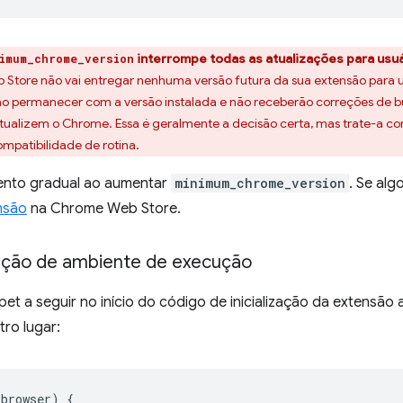
interrompe todas as atualizações para usu
imum_chrome_version
Store não vai entregar nenhuma versão futura da sua extensão para 
vão permanecer com a versão instalada e não receberão correções de 
atualizem o Chrome. Essa é geralmente a decisão certa, mas trate-a 
mpatibilidade de rotina.
ento gradual ao aumentar
minimum_chrome_version
. Se alg
nsão
na Chrome Web Store.
eção de ambiente de execução
pet a seguir no início do código de inicialização da extensão
ro lugar:
.
browser
)
{