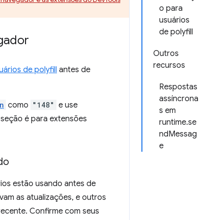
o para
usuários
de polyfill
gador
Outros
recursos
rios de polyfill
antes de
Respostas
assíncrona
n
como
"148"
e use
s em
a seção é para extensões
runtime.se
ndMessag
e
do
rios estão usando antes de
vam as atualizações, e outros
recente. Confirme com seus