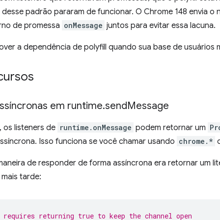
desse padrão pararam de funcionar. O Chrome 148 envia o n
orno de promessa
onMessage
juntos para evitar essa lacuna.
ver a dependência de polyfill quando sua base de usuários 
cursos
ssíncronas em runtime
.
send
Message
 os listeners de
runtime.onMessage
podem retornar um
Pr
ssíncrona. Isso funciona se você chamar usando
chrome.*
maneira de responder de forma assíncrona era retornar um lit
mais tarde:
 requires returning true to keep the channel open