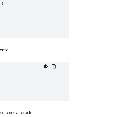
{
ente:
isa ser alterado.