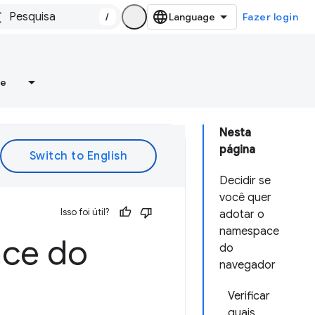
/
Fazer login
re
Nesta
página
Decidir se
você quer
Isso foi útil?
adotar o
namespace
ace do
do
navegador
Verificar
quais