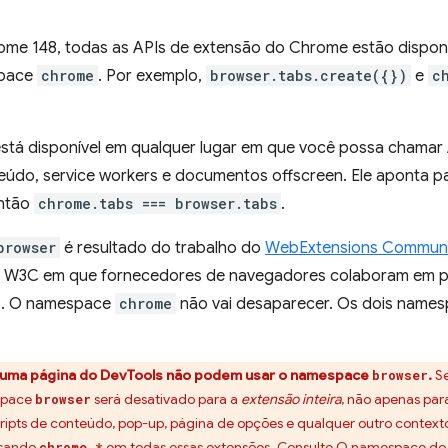
rome 148, todas as APIs de extensão do Chrome estão dispo
space
chrome
. Por exemplo,
browser.tabs.create({})
e
c
tá disponível em qualquer lugar em que você possa chamar A
teúdo, service workers e documentos offscreen. Ele aponta 
então
chrome.tabs === browser.tabs
.
browser
é resultado do trabalho do
WebExtensions Commun
 W3C em que fornecedores de navegadores colaboram em p
s. O namespace
chrome
não vai desaparecer. Os dois names
uma página do DevTools não podem usar o namespace
.
Se
browser
space
será desativado para a
extensão inteira
, não apenas pa
browser
scripts de conteúdo, pop-up, página de opções e qualquer outro contex
usando
em todas essas extensões. Consulte
O namespace do n
chrome.*