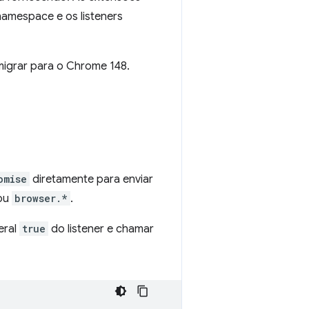
amespace e os listeners
migrar para o Chrome 148.
omise
diretamente para enviar
ou
browser.*
.
eral
true
do listener e chamar