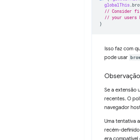
globalThis
.
bro
// Consider fi
// your users 
}
Isso faz com q
pode usar
bro
Observação p
Se a extensão 
recentes. O po
navegador host 
Uma tentativa 
recém-definido,
era compatível 