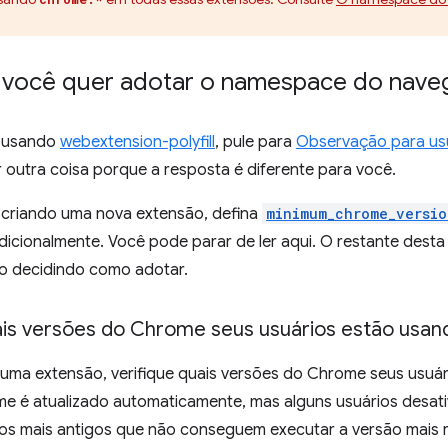
e você quer adotar o namespace do nave
r usando
webextension-polyfill
, pule para
Observação para usuá
 outra coisa porque a resposta é diferente para você.
r criando uma nova extensão, defina
minimum_chrome_versio
icionalmente. Você pode parar de ler aqui. O restante dest
ão decidindo como adotar.
uais versões do Chrome seus usuários estão usan
r uma extensão, verifique quais versões do Chrome seus usuá
e é atualizado automaticamente, mas alguns usuários desati
vos mais antigos que não conseguem executar a versão mais 