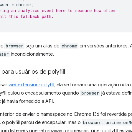
wser
=
chrome
;
ring an analytics event here to measure how often
hit this fallback path.
ue
browser
seja um alias de
chrome
em versões anteriores. 
wser
incondicionalmente.
ara usuários de polyfill
usar
webextension-polyfill
, ela se tornará uma operação nula
lyfill pulou o encapsulamento quando
browser
já estava defi
já havia fornecido a API.
anterior de enviar o namespace no Chrome 136 foi revertida 
 o polyfill parou de encapsular, mas o
browser.runtime.onM
com listeners que retornavam promessas, que o polyfill esta