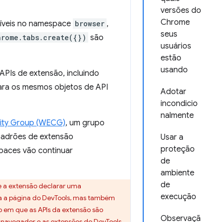
versões do
Chrome
níveis no namespace
browser
,
seus
hrome.tabs.create({})
são
usuários
estão
usando
PIs de extensão, incluindo
para os mesmos objetos de API
Adotar
incondicio
nalmente
ity Group (WECG)
, um grupo
adrões de extensão
Usar a
proteção
paces vão continuar
de
ambiente
de
 a extensão declarar uma
execução
ra a página do DevTools, mas também
to em que as APIs da extensão são
Observaçã
avegador e as extensões do DevTools