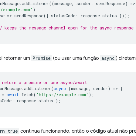
nMessage
.
addListener
((
message
,
sender
,
sendResponse
)
=
>
//example.com'
)
se
=
>
sendResponse
({
statusCode
:
response
.
status
}));
/ keeps the message channel open for the async response
el retornar um
Promise
(ou usar uma função
async
) diretam
 return a promise or use async/await
onMessage
.
addListener
(
async
(
message
,
sender
)
=
>
{
=
await
fetch
(
'https://example.com'
);
sCode
:
response
.
status
};
rn true
continua funcionando, então o código atual não prec