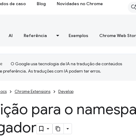
udos de caso
Blog
Novidades no Chrome
AI
Referência
Exemplos
Chrome Web Sto
O Google usa tecnologia de IA na tradução de conteúdos
e preferência. As traduções com IA podem ter erros.
ocs
Chrome Extensions
Develop
sição para o namesp
gador