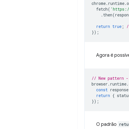
chrome
.
runtime
.
o
fetch
(
'https:
.
then
(
respon
return
true
;
/
});
Agora é possív
// New pattern -
browser
.
runtime
.
const
response
return
{
statu
});
O padrão
retu