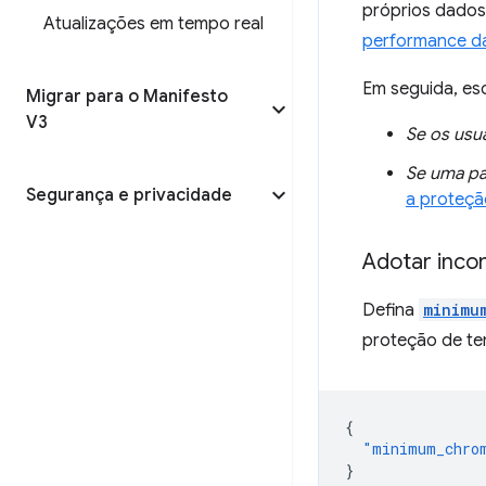
próprios dados 
Atualizações em tempo real
performance da
Em seguida, es
Migrar para o Manifesto
V3
Se os usu
Se uma pa
Segurança e privacidade
a proteç
Adotar inco
Defina
minimu
proteção de t
{
"minimum_chro
}