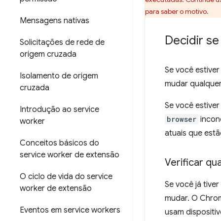
para saber o motivo.
Mensagens nativas
Decidir s
Solicitações de rede de
origem cruzada
Se você estive
Isolamento de origem
mudar qualquer
cruzada
Se você estive
Introdução ao service
browser
incond
worker
atuais que est
Conceitos básicos do
service worker de extensão
Verificar q
O ciclo de vida do service
Se você já tive
worker de extensão
mudar. O Chrom
Eventos em service workers
usam dispositi