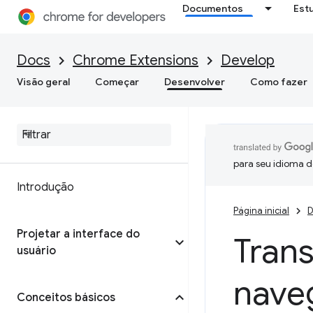
Documentos
Est
Docs
Chrome Extensions
Develop
Visão geral
Começar
Desenvolver
Como fazer
para seu idioma d
Introdução
Página inicial
D
Projetar a interface do
Tran
usuário
nave
Conceitos básicos