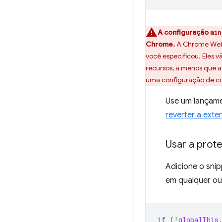
A configuração
min
Chrome.
A Chrome Web 
você especificou. Eles 
recursos, a menos que 
uma configuração de co
Use um lançam
reverter a exte
Usar a prot
Adicione o snip
em qualquer out
if
(
!
globalThis