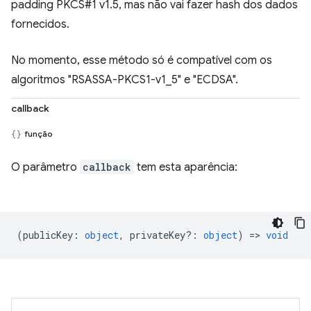
padding PKCS#1 v1.5, mas não vai fazer hash dos dados
fornecidos.
No momento, esse método só é compatível com os
algoritmos "RSASSA-PKCS1-v1_5" e "ECDSA".
callback
função
O parâmetro
callback
tem esta aparência:
(
publicKey
:
object
,
privateKey?
:
object
) =>
void