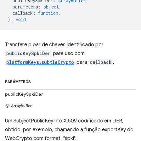
publicKeySpkiDer
:
ArrayBuffer
,
parameters
:
object
,
callback
:
function
,
)
:
void
Transfere o par de chaves identificado por
publicKeySpkiDer
para uso com
platformKeys.subtleCrypto
para
callback
.
PARÂMETROS
publicKeySpkiDer
ArrayBuffer
Um SubjectPublicKeyInfo X.509 codificado em DER,
obtido, por exemplo, chamando a função exportKey do
WebCrypto com format="spki".