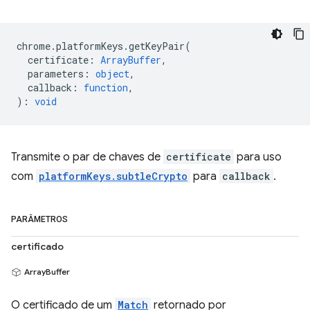
chrome
.
platformKeys
.
getKeyPair
(
certificate
:
ArrayBuffer
,
parameters
:
object
,
callback
:
function
,
)
:
void
Transmite o par de chaves de
certificate
para uso
com
platformKeys.subtleCrypto
para
callback
.
PARÂMETROS
certificado
ArrayBuffer
O certificado de um
Match
retornado por