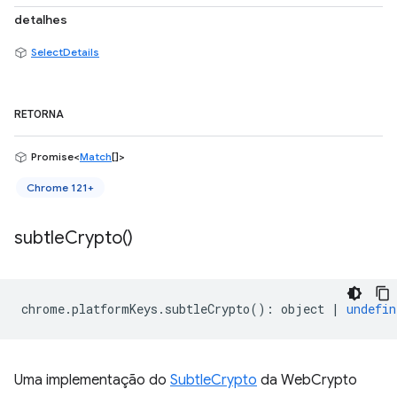
detalhes
SelectDetails
RETORNA
Promise<
Match
[]>
Chrome 121+
subtle
Crypto(
)
chrome
.
platformKeys
.
subtleCrypto
()
:
object
|
undefin
Uma implementação do
SubtleCrypto
da WebCrypto