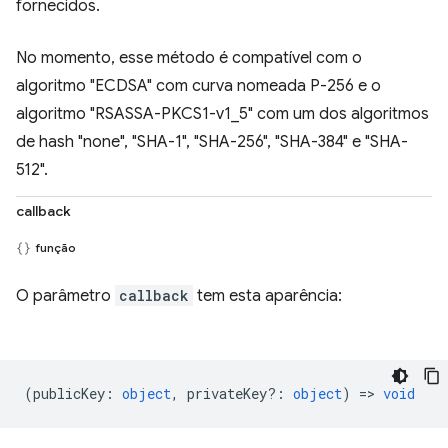
fornecidos.
No momento, esse método é compatível com o
algoritmo "ECDSA" com curva nomeada P-256 e o
algoritmo "RSASSA-PKCS1-v1_5" com um dos algoritmos
de hash "none", "SHA-1", "SHA-256", "SHA-384" e "SHA-
512".
callback
função
O parâmetro
callback
tem esta aparência:
(
publicKey
:
object
,
privateKey?
:
object
) =>
void