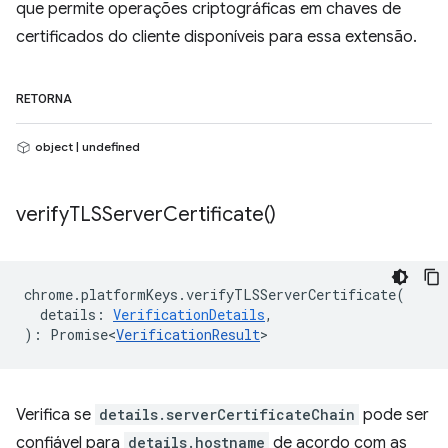
que permite operações criptográficas em chaves de
certificados do cliente disponíveis para essa extensão.
RETORNA
object | undefined
verify
TLSServer
Certificate(
)
chrome
.
platformKeys
.
verifyTLSServerCertificate
(
details
:
VerificationDetails
,
)
:
Promise<
VerificationResult
>
Verifica se
details.serverCertificateChain
pode ser
confiável para
details.hostname
de acordo com as