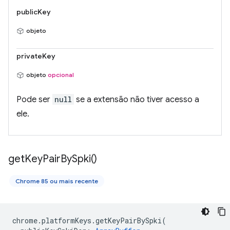
publicKey
objeto
privateKey
objeto
opcional
Pode ser
null
se a extensão não tiver acesso a
ele.
get
Key
Pair
By
Spki(
)
Chrome 85 ou mais recente
chrome
.
platformKeys
.
getKeyPairBySpki
(