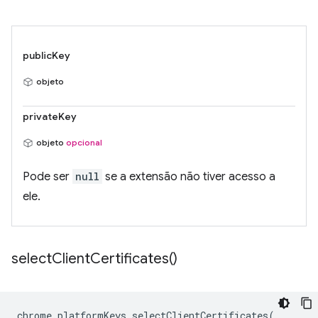
publicKey
objeto
privateKey
objeto
opcional
Pode ser
null
se a extensão não tiver acesso a
ele.
select
Client
Certificates(
)
chrome
.
platformKeys
.
selectClientCertificates
(