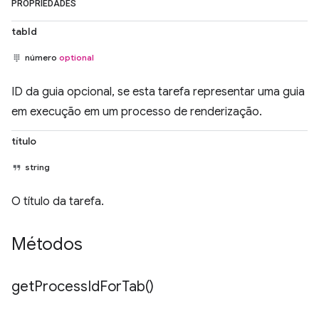
PROPRIEDADES
tabId
número
optional
ID da guia opcional, se esta tarefa representar uma guia
em execução em um processo de renderização.
título
string
O título da tarefa.
Métodos
get
Process
Id
For
Tab(
)