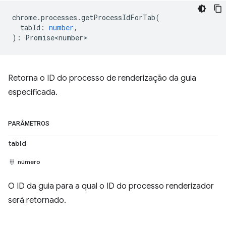
chrome
.
processes
.
getProcessIdForTab
(
tabId
:
number
,
)
:
Promise<number>
Retorna o ID do processo de renderização da guia
especificada.
PARÂMETROS
tabId
número
O ID da guia para a qual o ID do processo renderizador
será retornado.