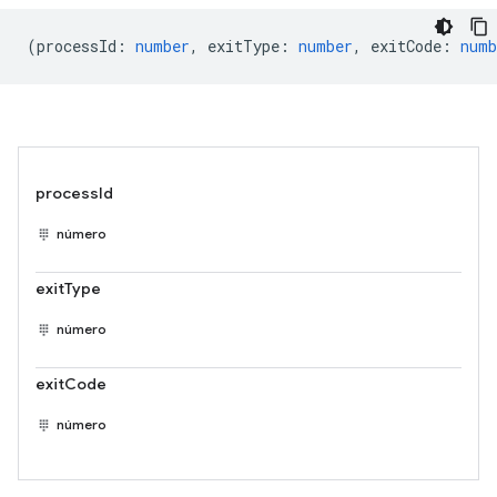
(
processId
:
number
,
exitType
:
number
,
exitCode
:
numb
processId
número
exitType
número
exitCode
número