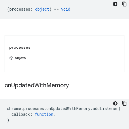
(
processes
:
object
) =>
void
processes
objeto
on
Updated
With
Memory
chrome
.
processes
.
onUpdatedWithMemory
.
addListener
(
callback
:
function
,
)