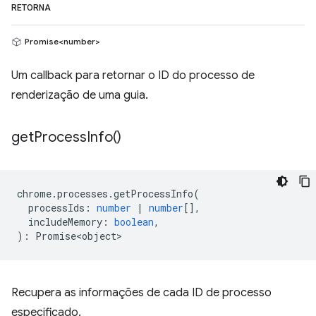
RETORNA
Promise<number>
Um callback para retornar o ID do processo de
renderização de uma guia.
get
Process
Info(
)
chrome
.
processes
.
getProcessInfo
(
processIds
:
number
|
number
[],
includeMemory
:
boolean
,
)
:
Promise<object>
Recupera as informações de cada ID de processo
especificado.