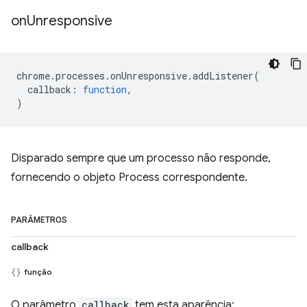
on
Unresponsive
chrome
.
processes
.
onUnresponsive
.
addListener
(
callback
:
function
,
)
Disparado sempre que um processo não responde,
fornecendo o objeto Process correspondente.
PARÂMETROS
callback
função
O parâmetro
callback
tem esta aparência: