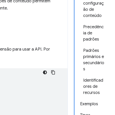
ações de conteúdo permitem
configuraç
nte.
ão de
conteúdo
Precedênc
ia de
padrões
ensão para usar a API. Por
Padrões
primários e
secundário
s
Identificad
ores de
recursos
Exemplos