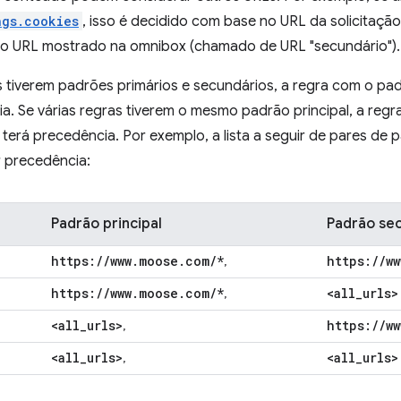
ngs.cookies
, isso é decidido com base no URL da solicitação
no URL mostrado na omnibox (chamado de URL "secundário").
s tiverem padrões primários e secundários, a regra com o pad
a. Se várias regras tiverem o mesmo padrão principal, a reg
 terá precedência. Por exemplo, a lista a seguir de pares de
 precedência:
Padrão principal
Padrão se
https:
/
/
www
.
moose
.
com
/
*
https:
/
/
ww
,
https:
/
/
www
.
moose
.
com
/
*
<all
_
urls>
,
<all
_
urls>
https:
/
/
ww
,
<all
_
urls>
<all
_
urls>
,