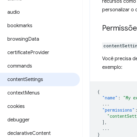
recursos como 
personalizar o
audio
bookmarks
Permissõe
browsing
Data
contentSetti
certificate
Provider
Você precisa d
commands
exemplo:
content
Settings
{
context
Menus
"name"
:
"My e
...
cookies
"permissions"
"contentSett
debugger
],
...
declarative
Content
}