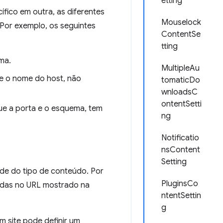
etting
fico em outra, as diferentes
Mouselock
 Por exemplo, os seguintes
ContentSe
tting
ma.
MultipleAu
e o nome do host, não
tomaticDo
wnloadsC
ontentSetti
ue a porta e o esquema, tem
ng
Notificatio
nsContent
Setting
de do tipo de conteúdo. Por
PluginsCo
das no URL mostrado na
ntentSettin
g
 site pode definir um