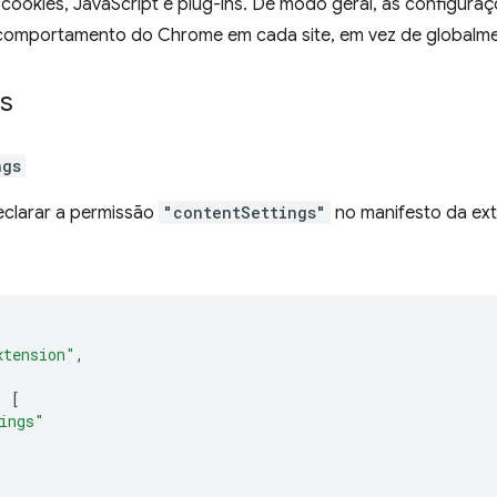
cookies, JavaScript e plug-ins. De modo geral, as configur
 comportamento do Chrome em cada site, em vez de globalme
s
ngs
eclarar a permissão
"contentSettings"
no manifesto da ext
xtension"
,
:
[
ings"