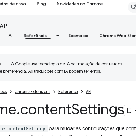
udos de caso
Blog
Novidades no Chrome
API
AI
Referência
Exemplos
Chrome Web Sto
O Google usa tecnologia de IA na tradução de conteúdos
e preferência. As traduções com IA podem ter erros.
ocs
Chrome Extensions
Reference
API
me
.
content
Settings
me.contentSettings
para mudar as configurações que cont