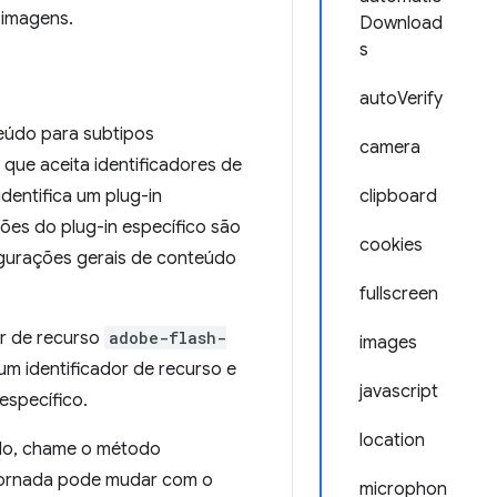
 imagens.
Download
s
autoVerify
teúdo para subtipos
camera
que aceita identificadores de
identifica um plug-in
clipboard
ões do plug-in específico são
cookies
figurações gerais de conteúdo
fullscreen
or de recurso
adobe-flash-
images
um identificador de recurso e
javascript
específico.
location
údo, chame o método
retornada pode mudar com o
microphon