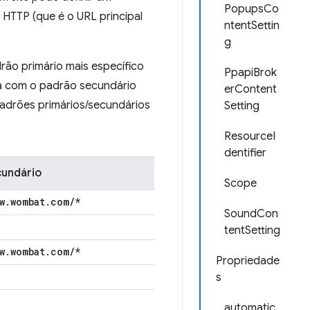
PopupsCo
 HTTP (que é o URL principal
ntentSettin
g
rão primário mais específico
PpapiBrok
ra com o padrão secundário
erContent
 padrões primários/secundários
Setting
ResourceI
dentifier
cundário
Scope
w
.
wombat
.
com
/
*
SoundCon
tentSetting
w
.
wombat
.
com
/
*
Propriedade
s
automatic