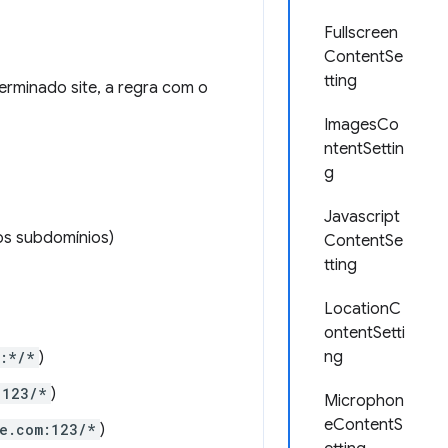
Fullscreen
ContentSe
tting
rminado site, a regra com o
ImagesCo
ntentSettin
g
Javascript
os subdomínios)
ContentSe
tting
LocationC
ontentSetti
ng
m:*/*
)
:123/*
)
Microphon
eContentS
le.com:123/*
)