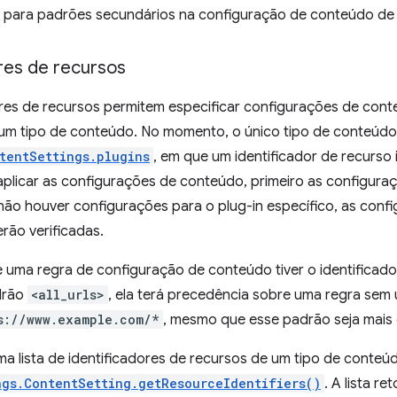
 para padrões secundários na configuração de conteúdo de
res de recursos
ores de recursos permitem especificar configurações de con
 um tipo de conteúdo. No momento, o único tipo de conteúdo 
tentSettings.plugins
, em que um identificador de recurso 
aplicar as configurações de conteúdo, primeiro as configuraç
 não houver configurações para o plug-in específico, as con
erão verificadas.
e uma regra de configuração de conteúdo tiver o identificad
drão
<all_urls>
, ela terá precedência sobre uma regra sem 
s://www.example.com/*
, mesmo que esse padrão seja mais 
ma lista de identificadores de recursos de um tipo de conte
ngs.ContentSetting.getResourceIdentifiers()
. A lista 