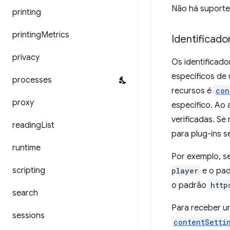
Não há suporte
printing
printing
Metrics
Identificado
privacy
Os identificad
específicos de
processes
recursos é
con
proxy
específico. Ao 
verificadas. Se
reading
List
para plug-ins s
runtime
Por exemplo, s
scripting
player
e o pa
o padrão
http
search
Para receber u
sessions
contentSetti