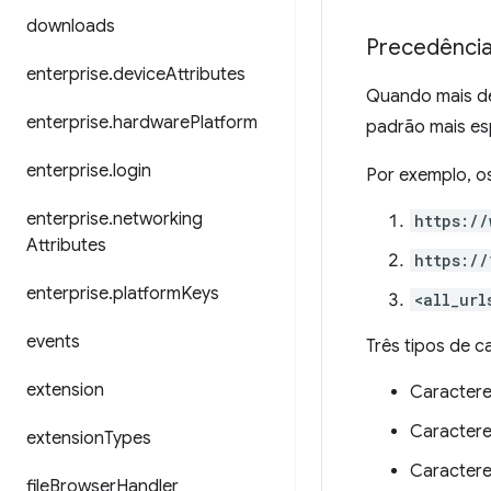
downloads
Precedência
enterprise
.
device
Attributes
Quando mais de
enterprise
.
hardware
Platform
padrão mais es
enterprise
.
login
Por exemplo, o
enterprise
.
networking
https://
Attributes
https://
enterprise
.
platform
Keys
<all_url
events
Três tipos de c
extension
Caractere
Caractere
extension
Types
Caractere
file
Browser
Handler