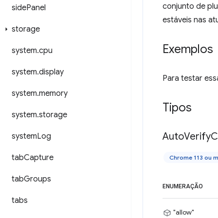
conjunto de plu
side
Panel
estáveis nas at
storage
Exemplos
system
.
cpu
system
.
display
Para testar ess
system
.
memory
Tipos
system
.
storage
Auto
Verify
C
system
Log
tab
Capture
Chrome 113 ou m
tab
Groups
ENUMERAÇÃO
tabs
"allow"