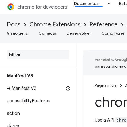
Documentos
Est
Docs
Chrome Extensions
Reference
Visão geral
Começar
Desenvolver
Como fazer
para seu idioma d
Manifest V3
Página inicial
D
➡ Manifest V2
chro
accessibility
Features
action
Use a API
chro
alarms