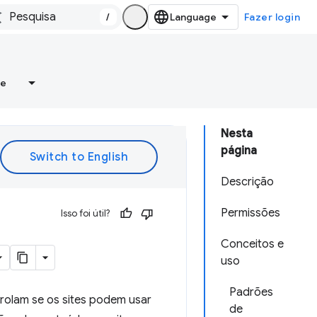
/
Fazer login
re
Nesta
página
Descrição
Permissões
Isso foi útil?
Conceitos e
uso
Padrões
rolam se os sites podem usar
de