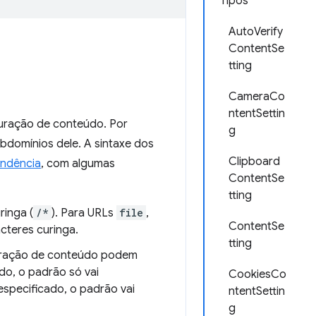
Tipos
AutoVerify
ContentSe
tting
CameraCo
ntentSettin
guração de conteúdo. Por
g
bdomínios dele. A sintaxe dos
Clipboard
ondência
, com algumas
ContentSe
tting
ringa (
/*
). Para URLs
file
,
ContentSe
cteres curinga.
tting
guração de conteúdo podem
do, o padrão só vai
CookiesCo
specificado, o padrão vai
ntentSettin
g