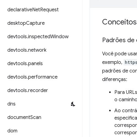
declarative
Net
Request
Conceitos
desktop
Capture
devtools
.
inspected
Window
Padrões de 
devtools
.
network
Você pode usar
exemplo,
http
devtools
.
panels
padrões de co
devtools
.
performance
diferenças:
devtools
.
recorder
Para URL
o caminho
dns
Ao contrá
document
Scan
especific
correspon
dom
correspon