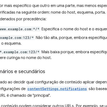
or mais específico que outro em uma parte, mas menos especí
erificadas na seguinte ordem: nome do host, esquema, porta.
denados por precedência:
www.example.com:*/*
Especifica o nome do host e o esque
example.com:123/*
Não tão alta, porque, embora especifiqu
a o esquema.
*.example.com:123/*
Mais baixa porque, embora especifiq
ere curinga no nome do host.
mários e secundários
ado ao decidir qual configuração de conteúdo aplicar depen
nfigurações de
contentSettings.notifications
são basea
RL é chamado de "principal".
e conteúdo podem considerar outros URLs. Por exemplo, se um