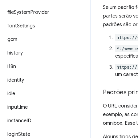
Se um padrão f
file
System
Provider
partes serão v
padrões são or
font
Settings
https://
gcm
*:/www.
history
especific
i18n
https://
um caract
identity
Padrões pri
idle
O URL consider
input
.
ime
exemplo, as co
instance
ID
omnibox. Esse U
login
State
Alguns tipos d