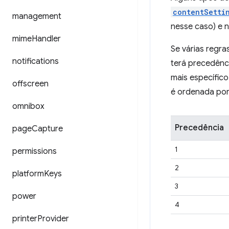
contentSetti
management
nesse caso) e 
mime
Handler
Se várias regra
notifications
terá precedênci
mais específico
offscreen
é ordenada por
omnibox
Precedência
page
Capture
1
permissions
2
platform
Keys
3
power
4
printer
Provider