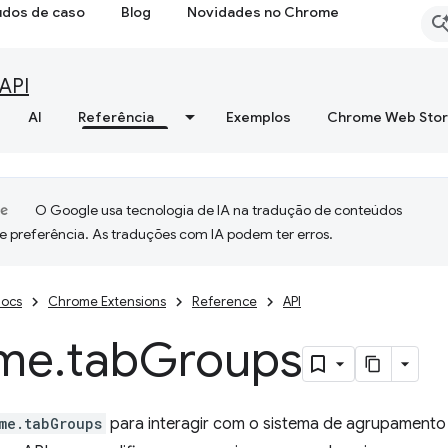
udos de caso
Blog
Novidades no Chrome
API
AI
Referência
Exemplos
Chrome Web Sto
O Google usa tecnologia de IA na tradução de conteúdos
e preferência. As traduções com IA podem ter erros.
ocs
Chrome Extensions
Reference
API
me
.
tab
Groups
me.tabGroups
para interagir com o sistema de agrupamento