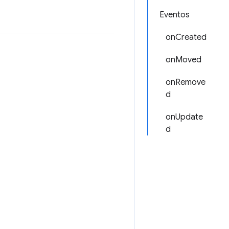
Eventos
onCreated
onMoved
onRemove
d
onUpdate
d