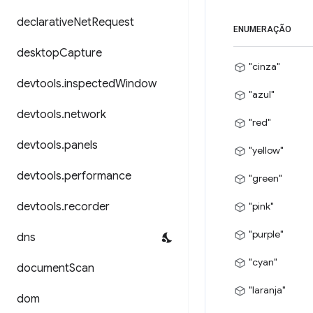
declarative
Net
Request
ENUMERAÇÃO
desktop
Capture
"cinza"
devtools
.
inspected
Window
"azul"
devtools
.
network
"red"
devtools
.
panels
"yellow"
devtools
.
performance
"green"
devtools
.
recorder
"pink"
"purple"
dns
"cyan"
document
Scan
"laranja"
dom