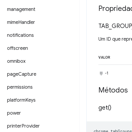
Proprieda
management
mime
Handler
TAB
_
GROUP
notifications
Um ID que repr
offscreen
VALOR
omnibox
-1
page
Capture
permissions
Métodos
platform
Keys
get(
)
power
printer
Provider
chrome
.
tabGroups