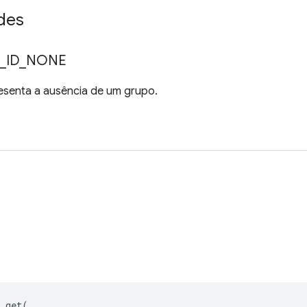
des
_
ID
_
NONE
esenta a ausência de um grupo.
.
get
(