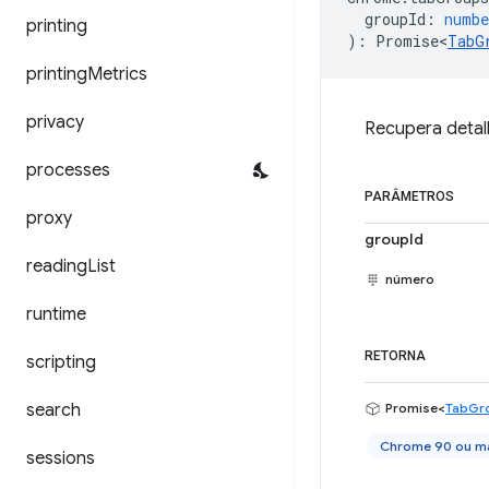
groupId
:
numbe
printing
)
:
Promise<
TabG
printing
Metrics
privacy
Recupera detal
processes
PARÂMETROS
proxy
groupId
reading
List
número
runtime
RETORNA
scripting
search
Promise<
TabGr
Chrome 90 ou ma
sessions