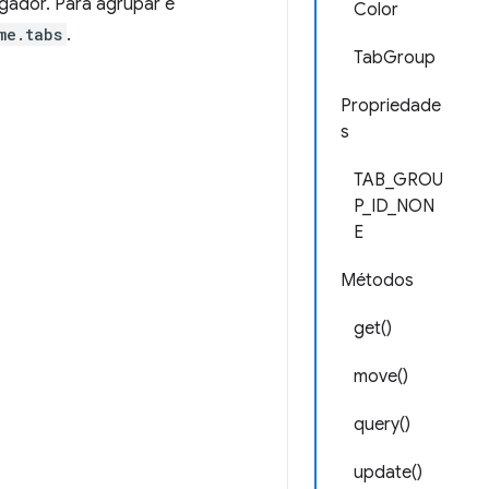
egador. Para agrupar e
Color
me.tabs
.
TabGroup
Propriedade
s
TAB_GROU
P_ID_NON
E
Métodos
get()
move()
query()
update()