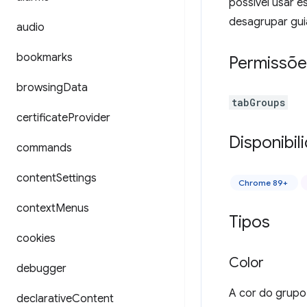
possível usar e
desagrupar gui
audio
bookmarks
Permissõe
browsing
Data
tabGroups
certificate
Provider
Disponibil
commands
content
Settings
Chrome 89+
context
Menus
Tipos
cookies
Color
debugger
A cor do grupo
declarative
Content