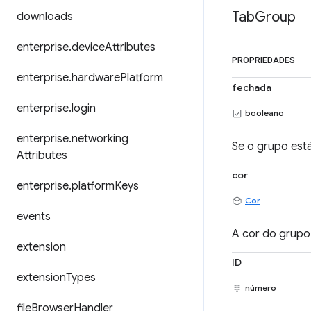
Tab
Group
downloads
enterprise
.
device
Attributes
PROPRIEDADES
enterprise
.
hardware
Platform
fechada
enterprise
.
login
booleano
enterprise
.
networking
Se o grupo est
Attributes
cor
enterprise
.
platform
Keys
Cor
events
A cor do grupo
extension
ID
extension
Types
número
file
Browser
Handler