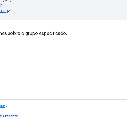
r
,
roup
>
hes sobre o grupo especificado.
oup
>
is recente