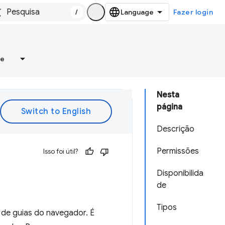
/
Fazer login
re
Nesta
página
Descrição
Permissões
Isso foi útil?
Disponibilida
de
Tipos
 de guias do navegador. É