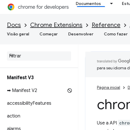
Documentos
Est
Docs
Chrome Extensions
Reference
Visão geral
Começar
Desenvolver
Como fazer
para seu idioma d
Manifest V3
Página inicial
D
➡ Manifest V2
chro
accessibility
Features
action
Use a API
chro
alarms