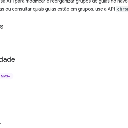
ssa API para modificar e reorganizar grupos de guias no nav
as ou consultar quais guias estão em grupos, use a API
chro
s
idade
MV3+
.