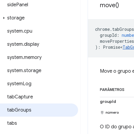
move(
)
side
Panel
storage
chrome
.
tabGroups
system
.
cpu
groupId
:
numbe
moveProperties
system
.
display
)
:
Promise<
TabG
system
.
memory
system
.
storage
Move o grupo e 
system
Log
PARÂMETROS
tab
Capture
groupId
tab
Groups
número
tabs
O ID do grupo 