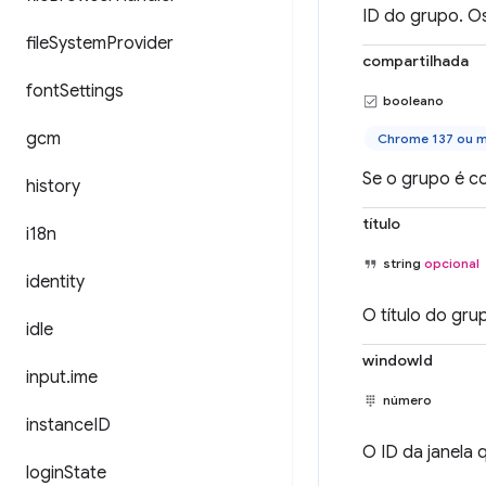
ID do grupo. O
file
System
Provider
compartilhada
font
Settings
booleano
gcm
Chrome 137 ou m
Se o grupo é c
history
título
i18n
string
opcional
identity
O título do gru
idle
windowId
input
.
ime
número
instance
ID
O ID da janela
login
State