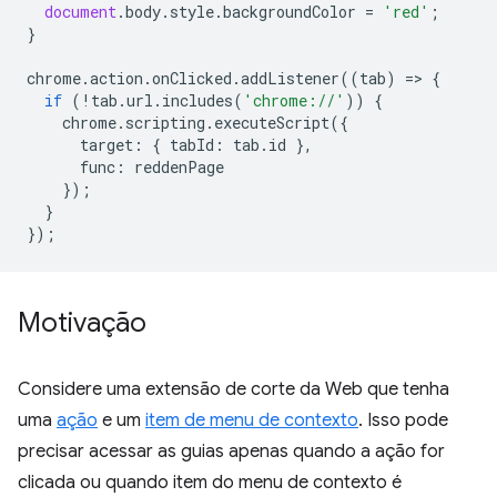
document
.
body
.
style
.
backgroundColor
=
'red'
;
}
chrome
.
action
.
onClicked
.
addListener
((
tab
)
=
>
{
if
(
!
tab
.
url
.
includes
(
'chrome://'
))
{
chrome
.
scripting
.
executeScript
({
target
:
{
tabId
:
tab
.
id
},
func
:
reddenPage
});
}
});
Motivação
Considere uma extensão de corte da Web que tenha
uma
ação
e um
item de menu de contexto
. Isso pode
precisar acessar as guias apenas quando a ação for
clicada ou quando item do menu de contexto é