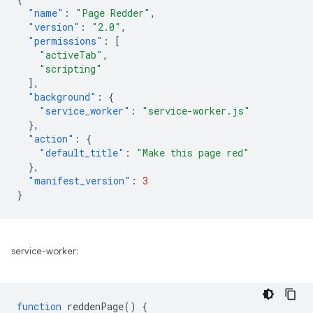
"name"
:
"Page Redder"
,
"version"
:
"2.0"
,
"permissions"
:
[
"activeTab"
,
"scripting"
],
"background"
:
{
"service_worker"
:
"service-worker.js"
},
"action"
:
{
"default_title"
:
"Make this page red"
},
"manifest_version"
:
3
}
service-worker:
function
reddenPage
()
{